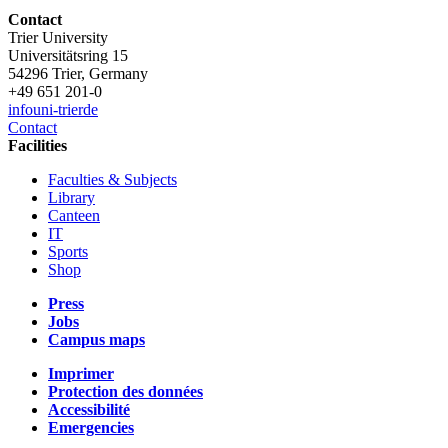
Contact
Trier University
Universitätsring 15
54296 Trier, Germany
+49 651 201-0
info
uni-trier
de
Contact
Facilities
Faculties & Subjects
Library
Canteen
IT
Sports
Shop
Press
Jobs
Campus maps
Imprimer
Protection des données
Accessibilité
Emergencies