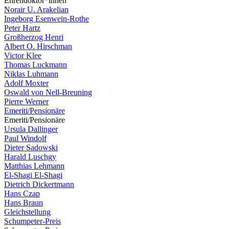
Ehrendoktor*innen
Norair U. Arakelian
Ingeborg Esenwein-Rothe
Peter Hartz
Großherzog Henri
Albert O. Hirschman
Victor Klee
Thomas Luckmann
Niklas Luhmann
Adolf Moxter
Oswald von Nell-Breuning
Pierre Werner
Emeriti/Pensionäre
Emeriti/Pensionäre
Ursula Dallinger
Paul Windolf
Dieter Sadowski
Harald Luschgy
Matthias Lehmann
El-Shagi El-Shagi
Dietrich Dickertmann
Hans Czap
Hans Braun
Gleichstellung
Schumpeter-Preis