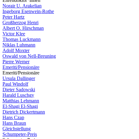
Ehrendoktor*innen
Norair U. Arakelian
Ingeborg Esenwein-Rothe
Peter Hartz
Großherzog Henri
Albert O. Hirschman
Victor Klee
Thomas Luckmann
Niklas Luhmann
Adolf Moxter
Oswald von Nell-Breuning
Pierre Werner
Emeriti/Pensionäre
Emeriti/Pensionäre
Ursula Dallinger
Paul Windolf
Dieter Sadowski
Harald Luschgy
Matthias Lehmann
El-Shagi El-Shagi
Dietrich Dickertmann
Hans Czap
Hans Braun
Gleichstellung
Schumpeter-Preis