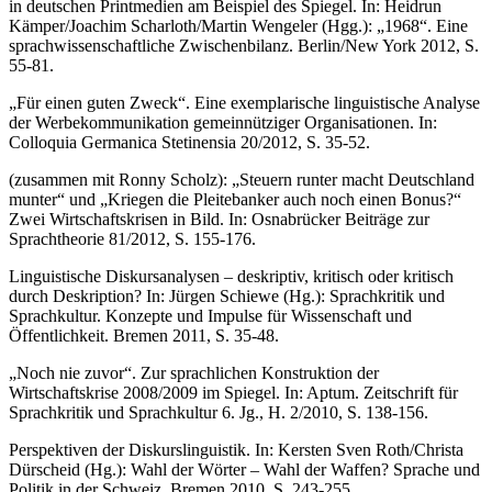
in deutschen Printmedien am Beispiel des Spiegel. In: Heidrun
Kämper/Joachim Scharloth/Martin Wengeler (Hgg.): „1968“. Eine
sprachwissenschaftliche Zwischenbilanz. Berlin/New York 2012, S.
55-81.
„Für einen guten Zweck“. Eine exemplarische linguistische Analyse
der Werbekommunikation gemeinnütziger Organisationen. In:
Colloquia Germanica Stetinensia 20/2012, S. 35-52.
(zusammen mit Ronny Scholz): „Steuern runter macht Deutschland
munter“ und „Kriegen die Pleitebanker auch noch einen Bonus?“
Zwei Wirtschaftskrisen in Bild. In: Osnabrücker Beiträge zur
Sprachtheorie 81/2012, S. 155-176.
Linguistische Diskursanalysen – deskriptiv, kritisch oder kritisch
durch Deskription? In: Jürgen Schiewe (Hg.): Sprachkritik und
Sprachkultur. Konzepte und Impulse für Wissenschaft und
Öffentlichkeit. Bremen 2011, S. 35-48.
„Noch nie zuvor“. Zur sprachlichen Konstruktion der
Wirtschaftskrise 2008/2009 im Spiegel. In: Aptum. Zeitschrift für
Sprachkritik und Sprachkultur 6. Jg., H. 2/2010, S. 138-156.
Perspektiven der Diskurslinguistik. In: Kersten Sven Roth/Christa
Dürscheid (Hg.): Wahl der Wörter – Wahl der Waffen? Sprache und
Politik in der Schweiz. Bremen 2010, S. 243-255.