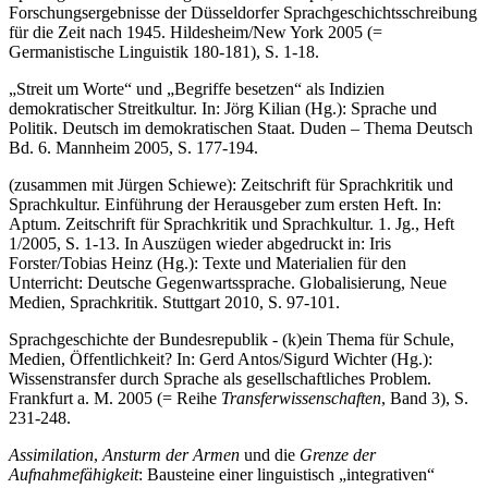
Forschungsergebnisse der Düsseldorfer Sprachgeschichtsschreibung
für die Zeit nach 1945. Hildesheim/New York 2005 (=
Germanistische Linguistik 180-181), S. 1-18.
„Streit um Worte“ und „Begriffe besetzen“ als Indizien
demokratischer Streitkultur. In: Jörg Kilian (Hg.): Sprache und
Politik. Deutsch im demokratischen Staat. Duden – Thema Deutsch
Bd. 6. Mannheim 2005, S. 177-194.
(zusammen mit Jürgen Schiewe): Zeitschrift für Sprachkritik und
Sprachkultur. Einführung der Heraus­geber zum ersten Heft. In:
Aptum. Zeitschrift für Sprachkritik und Sprachkultur. 1. Jg., Heft
1/2005, S. 1-13. In Auszügen wieder abgedruckt in: Iris
Forster/Tobias Heinz (Hg.): Texte und Materialien für den
Unterricht: Deutsche Gegenwartssprache. Globalisierung, Neue
Medien, Sprachkritik. Stuttgart 2010, S. 97-101.
Sprachgeschichte der Bundesrepublik - (k)ein Thema für Schule,
Medien, Öffentlichkeit? In: Gerd Antos/Sigurd Wichter (Hg.):
Wissenstransfer durch Sprache als gesellschaftliches Problem.
Frankfurt a. M. 2005 (= Reihe
Transferwissenschaften
, Band 3), S.
231-248.
Assimilation
,
Ansturm der Armen
und die
Grenze der
Aufnahmefähigkeit
: Bausteine einer lin­guistisch „integrativen“