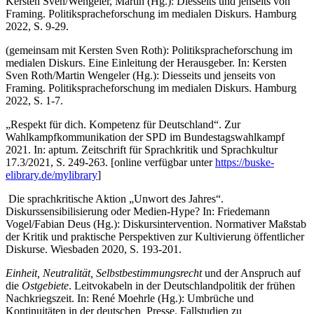
Kersten Sven/Wengeler, Martin (Hg.): Diesseits und jenseits von
Framing. Politikspracheforschung im medialen Diskurs. Hamburg
2022, S. 9-29.
(gemeinsam mit Kersten Sven Roth): Politikspracheforschung im
medialen Diskurs. Eine Einleitung der Herausgeber. In: Kersten
Sven Roth/Martin Wengeler (Hg.): Diesseits und jenseits von
Framing. Politikspracheforschung im medialen Diskurs. Hamburg
2022, S. 1-7.
„Respekt für dich. Kompetenz für Deutschland“. Zur
Wahlkampfkommunikation der SPD im Bundestagswahlkampf
2021. In: aptum. Zeitschrift für Sprachkritik und Sprachkultur
17.3/2021, S. 249-263. [online verfügbar unter
https://buske-
elibrary.de/mylibrary
]
Die sprachkritische Aktion „Unwort des Jahres“.
Diskurssensibilisierung oder Medien-Hype? In: Friedemann
Vogel/Fabian Deus (Hg.): Diskursintervention. Normativer Maßstab
der Kritik und praktische Perspektiven zur Kultivierung öffentlicher
Diskurse. Wiesbaden 2020, S. 193-201.
Einheit, Neutralität, Selbstbestimmungsrecht
und der Anspruch auf
die
Ostgebiete
. Leitvokabeln in der Deutschlandpolitik der frühen
Nachkriegszeit. In: René Moehrle (Hg.): Umbrüche und
Kontinuitäten in der deutschen Presse. Fallstudien zu