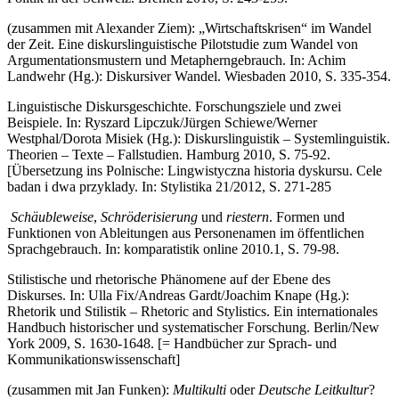
(zusammen mit Alexander Ziem): „Wirtschaftskrisen“ im Wandel
der Zeit. Eine diskurslinguistische Pilotstudie zum Wandel von
Argumentationsmustern und Metapherngebrauch. In: Achim
Landwehr (Hg.): Diskursiver Wandel. Wiesbaden 2010, S. 335-354.
Linguistische Diskursgeschichte. Forschungsziele und zwei
Beispiele. In: Ryszard Lipczuk/Jürgen Schiewe/Werner
Westphal/Dorota Misiek (Hg.): Diskurslinguistik – System­lin­guistik.
Theorien – Texte – Fallstudien. Hamburg 2010, S. 75-92.
[Übersetzung ins Polnische: Lingwistyczna historia dyskursu. Cele
badan i dwa przyklady. In: Stylistika 21/2012, S. 271-285
Schäubleweise
,
Schröderisierung
und
riestern
. Formen und
Funktionen von Ableitungen aus Personenamen im öffentlichen
Sprachgebrauch. In: komparatistik online 2010.1, S. 79-98.
Stilistische und rhetorische Phänomene auf der Ebene des
Diskurses. In: Ulla Fix/Andreas Gardt/Joachim Knape (Hg.):
Rhetorik und Stilistik – Rhetoric and Stylistics. Ein internationales
Handbuch historischer und systematischer Forschung. Berlin/New
York 2009, S. 1630-1648. [= Handbücher zur Sprach- und
Kommunikationswissenschaft]
(zusammen mit Jan Funken):
Multikulti
oder
Deutsche Leitkultur
?