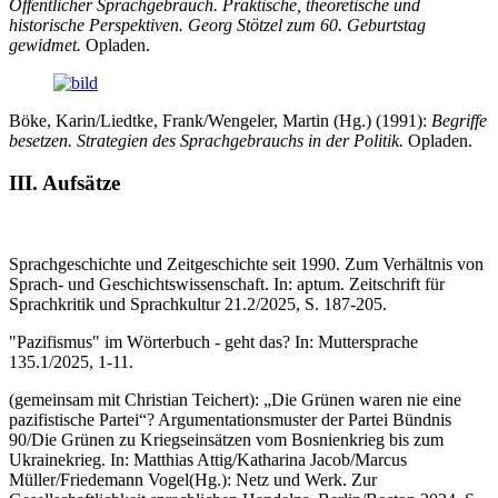
Öffentlicher Sprachgebrauch. Praktische, theo­re­tische und
historische Perspektiven. Georg Stötzel zum 60. Geburtstag
gewidmet.
Opladen.
Böke, Karin/Liedtke, Frank/Wengeler, Martin (Hg.) (1991):
Begriffe
besetzen. Strategien des Sprach­ge­brauchs in der Politik.
Opladen.
III. Aufsätze
Sprachgeschichte und Zeitgeschichte seit 1990. Zum Verhältnis von
Sprach- und Geschichtswissenschaft. In: aptum. Zeitschrift für
Sprachkritik und Sprachkultur 21.2/2025, S. 187-205.
"Pazifismus" im Wörterbuch - geht das? In: Muttersprache
135.1/2025, 1-11.
(gemeinsam mit Christian Teichert): „Die Grünen waren nie eine
pazifistische Partei“? Argumentationsmuster der Partei Bündnis
90/Die Grünen zu Kriegseinsätzen vom Bosnienkrieg bis zum
Ukrainekrieg. In: Matthias Attig/Katharina Jacob/Marcus
Müller/Friedemann Vogel(Hg.): Netz und Werk. Zur