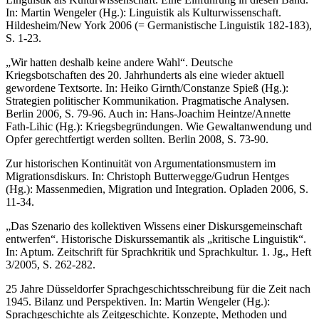
In: Martin Wengeler (Hg.): Linguistik als Kul­turwissenschaft.
Hildesheim/New York 2006 (= Germanistische Linguistik 182-183),
S. 1-23.
„Wir hatten deshalb keine andere Wahl“. Deutsche
Kriegsbotschaften des 20. Jahrhunderts als eine wie­der aktuell
gewordene Textsorte. In: Heiko Girnth/Constanze Spieß (Hg.):
Strategien politischer Kommunikation. Pragmatische Analysen.
Berlin 2006, S. 79-96. Auch in: Hans-Joachim Heintze/Annette
Fath-Lihic (Hg.): Kriegsbegründungen. Wie Gewaltanwendung und
Opfer gerechtfertigt werden sollten. Berlin 2008, S. 73-90.
Zur historischen Kontinuität von Argumentationsmustern im
Migrationsdiskurs. In: Christoph Butterwegge/Gudrun Hentges
(Hg.): Massenmedien, Migration und Integration. Opladen 2006, S.
11-34.
„Das Szenario des kollektiven Wissens einer Diskursgemeinschaft
entwerfen“. Historische Diskurssemantik als „kritische Linguistik“.
In: Aptum. Zeitschrift für Sprachkritik und Sprachkultur. 1. Jg., Heft
3/2005, S. 262-282.
25 Jahre Düsseldorfer Sprachgeschichtsschreibung für die Zeit nach
1945. Bilanz und Perspektiven. In: Martin Wengeler (Hg.):
Sprachgeschichte als Zeitgeschichte. Konzepte, Metho­den und