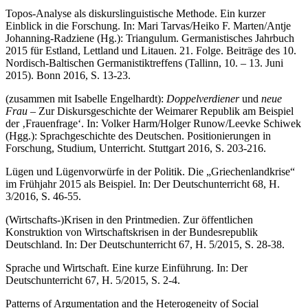
Topos-Analyse als diskurslinguistische Methode. Ein kurzer
Einblick in die Forschung. In: Mari Tarvas/Heiko F. Marten/Antje
Johanning-Radziene (Hg.): Triangulum. Germanistisches Jahrbuch
2015 für Estland, Lettland und Litauen. 21. Folge. Beiträge des 10.
Nordisch-Baltischen Germanistiktreffens (Tallinn, 10. – 13. Juni
2015). Bonn 2016, S. 13-23.
(zusammen mit Isabelle Engelhardt):
Doppelverdiener
und
neue
Frau
– Zur Diskursgeschichte der Weimarer Republik am Beispiel
der ‚Frauenfrage‘. In: Volker Harm/Holger Runow/Leevke Schiwek
(Hgg.): Sprachgeschichte des Deutschen. Positionierungen in
Forschung, Studium, Unterricht. Stuttgart 2016, S. 203-216.
Lügen und Lügenvorwürfe in der Politik. Die „Griechenlandkrise“
im Frühjahr 2015 als Beispiel. In: Der Deutschunterricht 68, H.
3/2016, S. 46-55.
(Wirtschafts-)Krisen in den Printmedien. Zur öffentlichen
Konstruktion von Wirtschaftskrisen in der Bundesrepublik
Deutschland. In: Der Deutschunterricht 67, H. 5/2015, S. 28-38.
Sprache und Wirtschaft. Eine kurze Einführung. In: Der
Deutschunterricht 67, H. 5/2015, S. 2-4.
Patterns of Argumentation and the Heterogeneity of Social