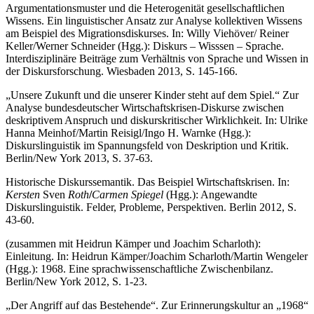
Argumentationsmuster und die Heterogenität gesellschaftlichen
Wissens. Ein linguistischer Ansatz zur Analyse kollektiven Wissens
am Beispiel des Migrationsdiskurses. In: Willy Viehöver/ Reiner
Keller/Werner Schneider (Hgg.): Diskurs – Wisssen – Sprache.
Interdisziplinäre Beiträge zum Verhältnis von Sprache und Wissen in
der Diskursforschung. Wiesbaden 2013, S. 145-166.
„Unsere Zukunft und die unserer Kinder steht auf dem Spiel.“ Zur
Analyse bundesdeutscher Wirtschaftskrisen-Diskurse zwischen
deskriptivem Anspruch und diskurskritischer Wirklichkeit. In: Ulrike
Hanna Meinhof/Martin Reisigl/Ingo H. Warnke (Hgg.):
Diskurslinguistik im Spannungsfeld von Deskription und Kritik.
Berlin/New York 2013, S. 37-63.
Historische Diskurssemantik. Das Beispiel Wirtschaftskrisen. In:
Kersten
Sven
Roth
/
Carmen Spiegel
(Hgg.): Angewandte
Diskurslinguistik. Felder, Probleme, Perspektiven. Berlin 2012, S.
43-60.
(zusammen mit Heidrun Kämper und Joachim Scharloth):
Einleitung. In: Heidrun Kämper/Joachim Scharloth/Martin Wengeler
(Hgg.): 1968. Eine sprachwissenschaftliche Zwischenbilanz.
Berlin/New York 2012, S. 1-23.
„Der Angriff auf das Bestehende“. Zur Erinnerungskultur an „1968“