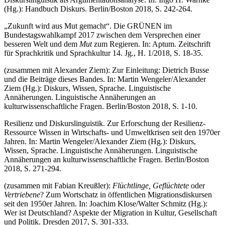
(Hg.): Handbuch Diskurs. Berlin/Boston 2018, S. 242-264.
„Zukunft wird aus Mut gemacht“. Die GRÜNEN im
Bundestagswahlkampf 2017 zwischen dem Versprechen einer
besseren Welt und dem
Mut
zum Regieren. In: Aptum. Zeitschrift
für Sprachkritik und Sprachkultur 14. Jg., H. 1/2018, S. 18-35.
(zusammen mit Alexander Ziem): Zur Einleitung: Dietrich Busse
und die Beiträge dieses Bandes. In: Martin Wengeler/Alexander
Ziem (Hg.): Diskurs, Wissen, Sprache. Linguistische
Annäherungen. Linguistische Annäherungen an
kulturwissenschaftliche Fragen. Berlin/Boston 2018, S. 1-10.
Resilienz und Diskurslinguistik. Zur Erforschung der Resilienz-
Ressource Wissen in Wirtschafts- und Umweltkrisen seit den 1970er
Jahren. In: Martin Wengeler/Alexander Ziem (Hg.): Diskurs,
Wissen, Sprache. Linguistische Annäherungen. Linguistische
Annäherungen an kulturwissenschaftliche Fragen. Berlin/Boston
2018, S. 271-294.
(zusammen mit Fabian Kreußler):
Flüchtlinge, Geflüchtete
oder
Vertriebene
? Zum Wortschatz in öffentlichen Migrationsdiskursen
seit den 1950er Jahren. In: Joachim Klose/Walter Schmitz (Hg.):
Wer ist Deutschland? Aspekte der Migration in Kultur, Gesellschaft
und Politik. Dresden 2017, S. 301-333.