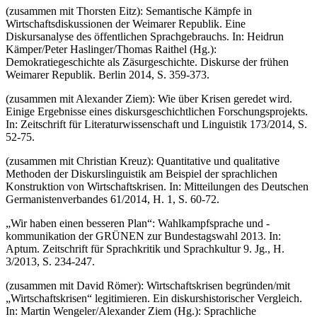
(zusammen mit Thorsten Eitz): Semantische Kämpfe in
Wirtschaftsdiskussionen der Weimarer Republik. Eine
Diskursanalyse des öffentlichen Sprachgebrauchs. In: Heidrun
Kämper/Peter Haslinger/Thomas Raithel (Hg.):
Demokratiegeschichte als Zäsurgeschichte. Diskurse der frühen
Weimarer Republik. Berlin 2014, S. 359-373.
(zusammen mit Alexander Ziem): Wie über Krisen geredet wird.
Einige Ergebnisse eines diskursgeschichtlichen Forschungsprojekts.
In: Zeitschrift für Literaturwissenschaft und Linguistik 173/2014, S.
52-75.
(zusammen mit Christian Kreuz): Quantitative und qualitative
Methoden der Diskurslinguistik am Beispiel der sprachlichen
Konstruktion von Wirtschaftskrisen. In: Mitteilungen des Deutschen
Germanistenverbandes 61/2014, H. 1, S. 60-72.
„Wir haben einen besseren Plan“: Wahlkampfsprache und -
kommunikation der GRÜNEN zur Bundestagswahl 2013. In:
Aptum. Zeitschrift für Sprachkritik und Sprachkultur 9. Jg., H.
3/2013, S. 234-247.
(zusammen mit David Römer): Wirtschaftskrisen begründen/mit
„Wirtschaftskrisen“ legitimieren. Ein diskurshistorischer Vergleich.
In: Martin Wengeler/Alexander Ziem (Hg.): Sprachliche