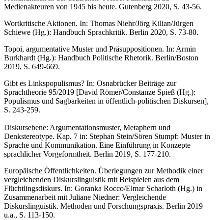
Medienakteuren von 1945 bis heute. Gutenberg 2020, S. 43-56.
Wortkritische Aktionen. In: Thomas Niehr/Jörg Kilian/Jürgen
Schiewe (Hg.): Handbuch Sprachkritik. Berlin 2020, S. 73-80.
Topoi, argumentative Muster und Präsuppositionen. In: Armin
Burkhardt (Hg.): Handbuch Politische Rhetorik. Berlin/Boston
2019, S. 649-669.
Gibt es Linkspopulismus? In: Osnabrücker Beiträge zur
Sprachtheorie 95/2019 [David Römer/Constanze Spieß (Hg.):
Populismus und Sagbarkeiten in öffentlich-politischen Diskursen],
S. 243-259.
Diskursebene: Argumentationsmuster, Metaphern und
Denkstereotype. Kap. 7 in: Stephan Stein/Sören Stumpf: Muster in
Sprache und Kommunikation. Eine Einführung in Konzepte
sprachlicher Vorgeformtheit. Berlin 2019, S. 177-210.
Europäische Öffentlichkeiten. Überlegungen zur Methodik einer
vergleichenden Diskurslinguistik mit Beispielen aus dem
Flüchtlingsdiskurs. In: Goranka Rocco/Elmar Scharloth (Hg.) in
Zusammenarbeit mit Juliane Niedner: Vergleichende
Diskurslinguistik. Methoden und Forschungspraxis. Berlin 2019
u.a., S. 113-150.