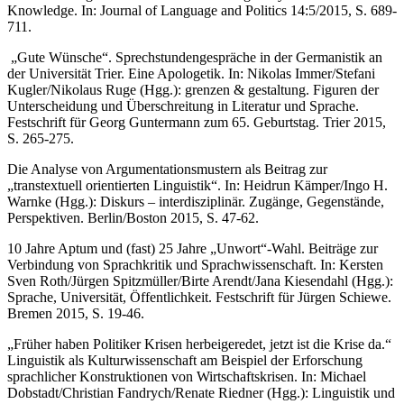
Knowledge. In: Journal of Language and Politics 14:5/2015, S. 689-
711.
„Gute Wünsche“. Sprechstundengespräche in der Germanistik an
der Universität Trier. Eine Apologetik. In: Nikolas Immer/Stefani
Kugler/Nikolaus Ruge (Hgg.): grenzen & gestaltung. Figuren der
Unterscheidung und Überschreitung in Literatur und Sprache.
Festschrift für Georg Guntermann zum 65. Geburtstag. Trier 2015,
S. 265-275.
Die Analyse von Argumentationsmustern als Beitrag zur
„transtextuell orientierten Linguistik“. In: Heidrun Kämper/Ingo H.
Warnke (Hgg.): Diskurs – interdisziplinär. Zugänge, Gegenstände,
Perspektiven. Berlin/Boston 2015, S. 47-62.
10 Jahre Aptum und (fast) 25 Jahre „Unwort“-Wahl. Beiträge zur
Verbindung von Sprachkritik und Sprachwissenschaft. In: Kersten
Sven Roth/Jürgen Spitzmüller/Birte Arendt/Jana Kiesendahl (Hgg.):
Sprache, Universität, Öffentlichkeit. Festschrift für Jürgen Schiewe.
Bremen 2015, S. 19-46.
„Früher haben Politiker Krisen herbeigeredet, jetzt ist die Krise da.“
Linguistik als Kulturwissenschaft am Beispiel der Erforschung
sprachlicher Konstruktionen von Wirtschaftskrisen. In: Michael
Dobstadt/Christian Fandrych/Renate Riedner (Hgg.): Linguistik und