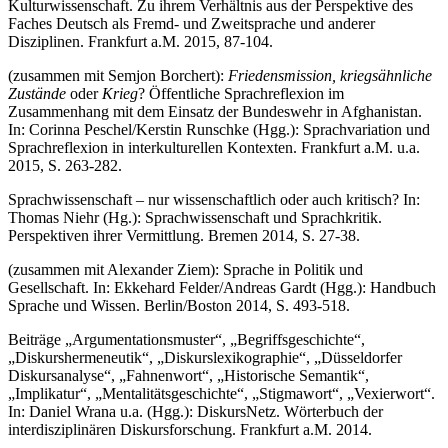
Kulturwissenschaft. Zu ihrem Verhältnis aus der Perspektive des
Faches Deutsch als Fremd- und Zweitsprache und anderer
Disziplinen. Frankfurt a.M. 2015, 87-104.
(zusammen mit Semjon Borchert):
Friedensmission, kriegsähnliche
Zustände
oder
Krieg
? Öffentliche Sprachreflexion im
Zusammenhang mit dem Einsatz der Bundeswehr in Afghanistan.
In: Corinna Peschel/Kerstin Runschke (Hgg.): Sprachvariation und
Sprachreflexion in interkulturellen Kontexten. Frankfurt a.M. u.a.
2015, S. 263-282.
Sprachwissenschaft – nur wissenschaftlich oder auch kritisch? In:
Thomas Niehr (Hg.): Sprachwissenschaft und Sprachkritik.
Perspektiven ihrer Vermittlung. Bremen 2014, S. 27-38.
(zusammen mit Alexander Ziem): Sprache in Politik und
Gesellschaft. In: Ekkehard Felder/Andreas Gardt (Hgg.): Handbuch
Sprache und Wissen. Berlin/Boston 2014, S. 493-518.
Beiträge „Argumentationsmuster“, „Begriffsgeschichte“,
„Diskurshermeneutik“, „Diskurslexikographie“, „Düsseldorfer
Diskursanalyse“, „Fahnenwort“, „Historische Semantik“,
„Implikatur“, „Mentalitätsgeschichte“, „Stigmawort“, „Vexierwort“.
In: Daniel Wrana u.a. (Hgg.): DiskursNetz. Wörterbuch der
interdisziplinären Diskursforschung. Frankfurt a.M. 2014.