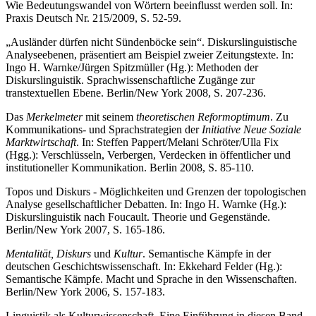
Wie Bedeutungswandel von Wörtern beeinflusst werden soll. In:
Praxis Deutsch Nr. 215/2009, S. 52-59.
„Ausländer dürfen nicht Sündenböcke sein“. Diskurslinguistische
Analyseebenen, präsentiert am Beispiel zweier Zeitungstexte. In:
Ingo H. Warnke/Jürgen Spitzmüller (Hg.): Methoden der
Diskurslinguistik. Sprachwissenschaftliche Zugänge zur
transtextuellen Ebene. Berlin/New York 2008, S. 207-236.
Das
Merkelmeter
mit seinem
theoretischen Reformoptimum
. Zu
Kommunikations- und Sprachstrategien der
Initiative Neue Soziale
Marktwirtschaft
. In: Steffen Pappert/Melani Schröter/Ulla Fix
(Hgg.): Verschlüsseln, Verbergen, Verdecken in öffentlicher und
institutioneller Kommunikation. Berlin 2008, S. 85-110.
Topos und Diskurs - Möglichkeiten und Grenzen der topologischen
Analyse gesellschaftlicher De­bat­ten. In: Ingo H. Warnke (Hg.):
Diskurslinguistik nach Foucault. Theorie und Gegenstände.
Berlin/New York 2007, S. 165-186.
Mentalität, Diskurs
und
Kultur
. Semantische Kämpfe in der
deutschen Geschichtswissenschaft. In: Ekkehard Felder (Hg.):
Semantische Kämpfe. Macht und Sprache in den Wissenschaften.
Berlin/New York 2006, S. 157-183.
Linguistik als Kulturwissenschaft. Eine Einführung in diesen Band.