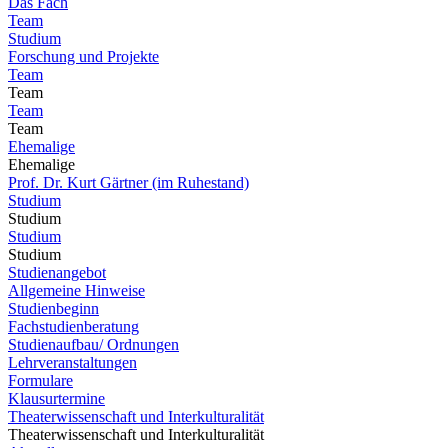
Das Fach
Team
Studium
Forschung und Projekte
Team
Team
Team
Team
Ehemalige
Ehemalige
Prof. Dr. Kurt Gärtner (im Ruhestand)
Studium
Studium
Studium
Studium
Studienangebot
Allgemeine Hinweise
Studienbeginn
Fachstudienberatung
Studienaufbau/ Ordnungen
Lehrveranstaltungen
Formulare
Klausurtermine
Theaterwissenschaft und Interkulturalität
Theaterwissenschaft und Interkulturalität