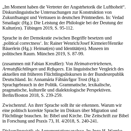
„Im Moment haben die Vertreter der Angstrhetorik die Lufthoheit“.
Diskurslinguistische Untersuchungen zur Konstruktion von
Zukunftsangst und Vertrauen in deutschen Printmedien. In: Vedad
Smailagic (Hg.): Die Leistung der Philologie bei der Deutung der
Kultur(en). Tübingen 2019, S. 95-112.
Sprache in der Demokratie zwischen Begriffe besetzen und
‚political correctness‘. In: Rainer Wenrich/Josef Kirmeier/Henrike
Bäuerlein (Hg.): Heimat(en) und Identität(en). Museen im
politischen Raum. München 2019, S. 87-99.
(zusammen mit Fabian Kreußler): Von
Heimatvertriebenen
,
Armutsflüchtlingen
und
Refugees
. Ein linguistischer Vergleich des
aktuellen mit früheren Flüchtlingsdiskursen in der Bundesrepublik
Deutschland. In: Annamária Fábián/Igor Trost (Hg.):
Sprachgebrauch in der Politik. Grammatische, lexikalische,
pragmatische, kulturelle und dialektologische Perspektiven.
Berlin/Boston 2018, S. 239-259.
Zwischenruf. An ihrer Sprache sollt ihr sie erkennen. Warum wir
eine politisch korrekte Sprache im Diskurs über Migration und
Flüchtlinge brauchen. In: Bibel und Kirche. Die Zeitschrift zur Bibel
in Forschung und Praxis 73, H. 4/2018, S. 240-241.
Diskurslinguistik als Argumentationsanalyse. In: Ingo H. Warnke