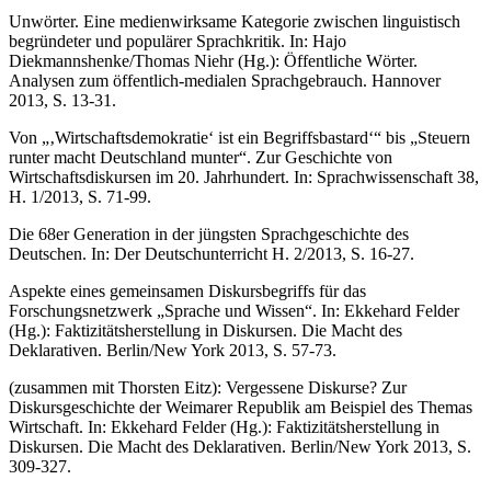
Unwörter. Eine medienwirksame Kategorie zwischen linguistisch
begründeter und populärer Sprachkritik. In: Hajo
Diekmannshenke/Thomas Niehr (Hg.): Öffentliche Wörter.
Analysen zum öffentlich-medialen Sprachgebrauch. Hannover
2013, S. 13-31.
Von „‚Wirtschaftsdemokratie‘ ist ein Begriffsbastard‘“ bis „Steuern
runter macht Deutschland munter“. Zur Geschichte von
Wirtschaftsdiskursen im 20. Jahrhundert. In: Sprachwissenschaft 38,
H. 1/2013, S. 71-99.
Die 68er Generation in der jüngsten Sprachgeschichte des
Deutschen. In: Der Deutschunterricht H. 2/2013, S. 16-27.
Aspekte eines gemeinsamen Diskursbegriffs für das
Forschungsnetzwerk „Sprache und Wissen“. In: Ekkehard Felder
(Hg.): Faktizitätsherstellung in Diskursen. Die Macht des
Deklarativen. Berlin/New York 2013, S. 57-73.
(zusammen mit Thorsten Eitz): Vergessene Diskurse? Zur
Diskursgeschichte der Weimarer Republik am Beispiel des Themas
Wirtschaft. In: Ekkehard Felder (Hg.): Faktizitätsherstellung in
Diskursen. Die Macht des Deklarativen. Berlin/New York 2013, S.
309-327.