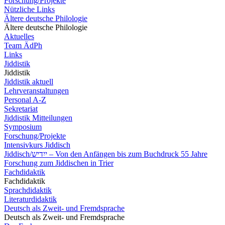
Forschung/Projekte
Nützliche Links
Ältere deutsche Philologie
Ältere deutsche Philologie
Aktuelles
Team ÄdPh
Links
Jiddistik
Jiddistik
Jiddistik aktuell
Lehrveranstaltungen
Personal A-Z
Sekretariat
Jiddistik Mitteilungen
Symposium
Forschung/Projekte
Intensivkurs Jiddisch
Jiddisch/ייִדיש – Von den Anfängen bis zum Buchdruck 55 Jahre
Forschung zum Jiddischen in Trier
Fachdidaktik
Fachdidaktik
Sprachdidaktik
Literaturdidaktik
Deutsch als Zweit- und Fremdsprache
Deutsch als Zweit- und Fremdsprache