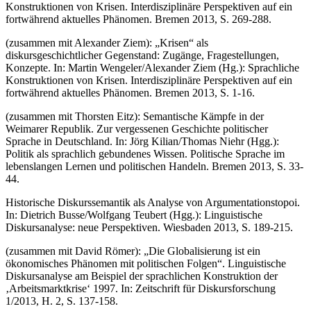
Konstruktionen von Krisen. Interdisziplinäre Perspektiven auf ein
fortwährend aktuelles Phänomen. Bremen 2013, S. 269-288.
(zusammen mit Alexander Ziem): „Krisen“ als
diskursgeschichtlicher Gegenstand: Zugänge, Fragestellungen,
Konzepte. In: Martin Wengeler/Alexander Ziem (Hg.): Sprachliche
Konstruktionen von Krisen. Interdisziplinäre Perspektiven auf ein
fortwährend aktuelles Phänomen. Bremen 2013, S. 1-16.
(zusammen mit Thorsten Eitz): Semantische Kämpfe in der
Weimarer Republik. Zur vergessenen Geschichte politischer
Sprache in Deutschland. In: Jörg Kilian/Thomas Niehr (Hgg.):
Politik als sprachlich gebundenes Wissen. Politische Sprache im
lebenslangen Lernen und politischen Handeln. Bremen 2013, S. 33-
44.
Historische Diskurssemantik als Analyse von Argumentationstopoi.
In: Dietrich Busse/Wolfgang Teubert (Hgg.): Linguistische
Diskursanalyse: neue Perspektiven. Wiesbaden 2013, S. 189-215.
(zusammen mit David Römer): „Die Globalisierung ist ein
ökonomisches Phänomen mit politischen Folgen“. Linguistische
Diskursanalyse am Beispiel der sprachlichen Konstruktion der
‚Arbeitsmarktkrise‘ 1997. In: Zeitschrift für Diskursforschung
1/2013, H. 2, S. 137-158.