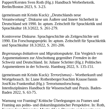
Pappert/Kersten Sven Roth (Hg.): Handbuch Werberhetorik.
Berlin/Boston 2023, S. 3-23.
(gemeinsam mit Kristin Kuck): „Deutschlands neue
Verantwortung“. Diskurse um Äußere und Innere Sicherheit in
Deutschland seit 1990. In: aptum. Zeitschrift für Sprachkritik und
Sprachkultur 18.3/2022, S. 261-279.
Kontroverse Diskurse. Sprachgeschichte als Zeitgeschichte seit
1990. Ein Forschungsprojekt. In: aptum. Zeitschrift für Sprachkritik
und Sprachkultur 18.3/2022, S. 201-206.
Begrenzungs-Initiativen
und
Migrationspakete
. Ein Vergleich von
Argumentationen zur Abschottung gegenüber
Fremden
in der
Schweiz und Deutschland. In: Juliane Schröter (Hg.): Politisches
Argumentieren in der Schweiz. Hamburg 2022, S. 135-151.
(gemeinsam mit Kristin Kuck):
Terror(ismus)
– Wortherkunft und
Wortgebrauch. In: Liane Rothenberger/Joachim Krause/Jannis
Jost/Kira Frankenthal (Hg.): Terrorismusforschung.
Interdisziplinäres Handbuch für Wissenschaft und Praxis. Baden-
Baden 2022, S. 63-75.
Warnung vor Framing? Kritische Überlegungen zu Frames und
Framing aus polito- und diskurslinguistischer Perspektive. In: Roth,