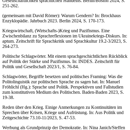
Gesellschaftlichkeit sprachlichen Handelns. Berlin/Boston 2024, S.
251-262.
(gemeinsam mit David Römer): Warum Gendern? In: Brockhaus
Enzyklopädie. Jahrbuch 2023. Berlin 2024, S. 170-173.
Kriegswirtschaft, (Wirtschafts-)Krieg und Pazifismus. Eine
Zwischenbilanz zu Sprachreflexionen im Ukrainekriegs-Diskurs. In:
aptum. Zeitschrift für Sprachkritik und Sprachkultur 19.2-3/2023, S.
264-273.
Politische Schlagwörter. Mit einem sprachgeschichtlichen Rückblick
auf Politik der Stärke und Pazifismus. In: INDES. Zeitschrift für
Politik und Gesellschaft 2023/1, S. 76-84.
Schlagwörter, Begriffe besetzen und politisches Framing: Was die
Politolinguistik zur politischen Sprache zu sagen hat. In: Manuel
Fröhlichl (Hg.): Sprache und Politik. Perspektiven und Fallstudien
zum konstitutiven Medium des Politischen. Baden-Baden 2023, S.
19-38.
Reden über den Krieg. Einige Anmerkungen zu Kontinuitäten im
Sprechen über Krisen, Kriege und Aufrüstung. In: Aus Politik und
Zeitgeschichte 73.10-11/2023, S. 47-53.
Werbung als Grundprinzip der Demokratie. In: Nina Janich/Steffen