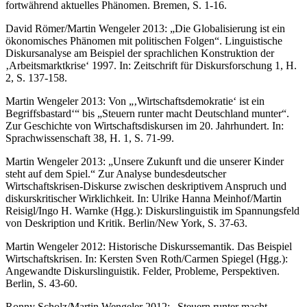
fortwährend aktuelles Phänomen. Bremen, S. 1-16.
David Römer/Martin Wengeler 2013: „Die Globalisierung ist ein
ökonomisches Phänomen mit politischen Folgen“. Linguistische
Diskursanalyse am Beispiel der sprachlichen Konstruktion der
‚Arbeitsmarktkrise‘ 1997. In: Zeitschrift für Diskursforschung 1, H.
2, S. 137-158.
Martin Wengeler 2013: Von „‚Wirtschaftsdemokratie‘ ist ein
Begriffsbastard‘“ bis „Steuern runter macht Deutschland munter“.
Zur Geschichte von Wirtschaftsdiskursen im 20. Jahrhundert. In:
Sprachwissenschaft 38, H. 1, S. 71-99.
Martin Wengeler 2013: „Unsere Zukunft und die unserer Kinder
steht auf dem Spiel.“ Zur Analyse bundesdeutscher
Wirtschaftskrisen-Diskurse zwischen deskriptivem Anspruch und
diskurskritischer Wirklichkeit. In: Ulrike Hanna Meinhof/Martin
Reisigl/Ingo H. Warnke (Hgg.): Diskurslinguistik im Spannungsfeld
von Deskription und Kritik. Berlin/New York, S. 37-63.
Martin Wengeler 2012: Historische Diskurssemantik. Das Beispiel
Wirtschaftskrisen. In: Kersten Sven Roth/Carmen Spiegel (Hgg.):
Angewandte Diskurslinguistik. Felder, Probleme, Perspektiven.
Berlin, S. 43-60.
Ronny Scholz/Martin Wengeler 2012: „Steuern runter macht