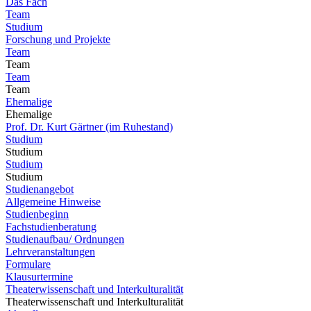
Das Fach
Team
Studium
Forschung und Projekte
Team
Team
Team
Team
Ehemalige
Ehemalige
Prof. Dr. Kurt Gärtner (im Ruhestand)
Studium
Studium
Studium
Studium
Studienangebot
Allgemeine Hinweise
Studienbeginn
Fachstudienberatung
Studienaufbau/ Ordnungen
Lehrveranstaltungen
Formulare
Klausurtermine
Theaterwissenschaft und Interkulturalität
Theaterwissenschaft und Interkulturalität