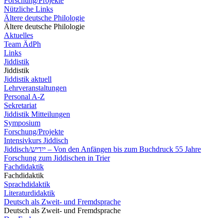
Forschung/Projekte
Nützliche Links
Ältere deutsche Philologie
Ältere deutsche Philologie
Aktuelles
Team ÄdPh
Links
Jiddistik
Jiddistik
Jiddistik aktuell
Lehrveranstaltungen
Personal A-Z
Sekretariat
Jiddistik Mitteilungen
Symposium
Forschung/Projekte
Intensivkurs Jiddisch
Jiddisch/ייִדיש – Von den Anfängen bis zum Buchdruck 55 Jahre
Forschung zum Jiddischen in Trier
Fachdidaktik
Fachdidaktik
Sprachdidaktik
Literaturdidaktik
Deutsch als Zweit- und Fremdsprache
Deutsch als Zweit- und Fremdsprache