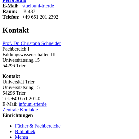
Petra Stülb
E-Mail:
stuelb
uni-trier
de
Raum:
B 437
Telefon:
+49 651 201 2392
Kontakt
Prof. Dr. Christoph Schneider
Fachbereich I
Bildungswissenschaften III
Universitätsring 15
54296 Trier
Kontakt
Universität Trier
Universitätsring 15
54296 Trier
Tel. +49 651 201-0
E-Mail:
info
uni-trier
de
Zentrale Kontakte
Einrichtungen
Fächer & Fachbereiche
Bibliothek
Mensa