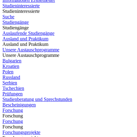
Informationen Erstsemester
Studieninteressierte
Studieninteressierte
Suche
Studiengänge
Studiengänge
Auslaufende Studiengänge
Ausland und Praktikum
Ausland und Praktikum
Unsere Austauschprogramme
Unsere Austauschprogramme
Bulgarien
Kroatien
Polen
Russland
Serbien
Tschechien
Prüfungen
Studienberatung und Sprechstunden
Bescheinigungen
Forschung
Forschung
Forschung
Forschung
Forschungsprojekte