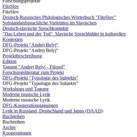
Forschungsprojekte
FiloSlov
FiloSlov
Deutsch-Russisches Philologisches Wörterbuch "FiloSlov"
Substandardsprachliche Varietäten im Slavischen
Deutsch-slavische Sprachkontakte
"Das Leben und der Tod". Slavische Sprachbilder in kulturellen
Kontexten
DFG-Projekt "Andrej Belyj"
DFG-Projekt "Andrej Belyj"
Projektbeschreibung
Edition
Tagung "Andrej Belyj - Filosof"
Forschungsliteratur zum Projekt
DFG-Projekt "Typologie des Subjekts"
DFG-Projekt "Typologie des Subjekts"
Workshops und Tagung
Moderne russische Lyrik
Moderne russische Lyrik
DFG-Kooperationstagungen
Lyrik in Russland, Deutschland und Japan (DAAD)
Buchreihen
Buchreihen
Archiv
Kooperationen