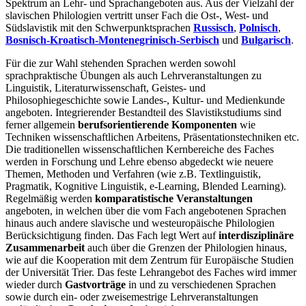
Spektrum an Lehr- und Sprachangeboten aus. Aus der Vielzahl der
slavischen Philologien vertritt unser Fach die Ost-, West- und
Südslavistik mit den Schwerpunktsprachen
Russisch
,
Polnisch
,
Bosnisch-Kroatisch-Montenegrinisch-Serbisch
und
Bulgarisch
.
Für die zur Wahl stehenden Sprachen werden sowohl
sprachpraktische Übungen als auch Lehrveranstaltungen zu
Linguistik, Literaturwissenschaft, Geistes- und
Philosophiegeschichte sowie Landes-, Kultur- und Medienkunde
angeboten. Integrierender Bestandteil des Slavistikstudiums sind
ferner allgemein
berufsorientierende Komponenten
wie
Techniken wissenschaftlichen Arbeitens, Präsentationstechniken etc.
Die traditionellen wissenschaftlichen Kernbereiche des Faches
werden in Forschung und Lehre ebenso abgedeckt wie neuere
Themen, Methoden und Verfahren (wie z.B. Textlinguistik,
Pragmatik, Kognitive Linguistik, e-Learning, Blended Learning).
Regelmäßig werden
komparatistische Veranstaltungen
angeboten, in welchen über die vom Fach angebotenen Sprachen
hinaus auch andere slavische und westeuropäische Philologien
Berücksichtigung finden. Das Fach legt Wert auf
interdisziplinäre
Zusammenarbeit
auch über die Grenzen der Philologien hinaus,
wie auf die Kooperation mit dem Zentrum für Europäische Studien
der Universität Trier. Das feste Lehrangebot des Faches wird immer
wieder durch
Gastvorträge
in und zu verschiedenen Sprachen
sowie durch ein- oder zweisemestrige Lehrveranstaltungen