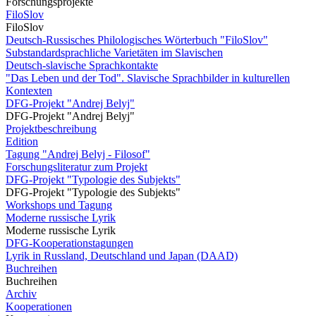
Forschungsprojekte
FiloSlov
FiloSlov
Deutsch-Russisches Philologisches Wörterbuch "FiloSlov"
Substandardsprachliche Varietäten im Slavischen
Deutsch-slavische Sprachkontakte
"Das Leben und der Tod". Slavische Sprachbilder in kulturellen
Kontexten
DFG-Projekt "Andrej Belyj"
DFG-Projekt "Andrej Belyj"
Projektbeschreibung
Edition
Tagung "Andrej Belyj - Filosof"
Forschungsliteratur zum Projekt
DFG-Projekt "Typologie des Subjekts"
DFG-Projekt "Typologie des Subjekts"
Workshops und Tagung
Moderne russische Lyrik
Moderne russische Lyrik
DFG-Kooperationstagungen
Lyrik in Russland, Deutschland und Japan (DAAD)
Buchreihen
Buchreihen
Archiv
Kooperationen