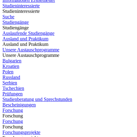
Informationen Erstsemester
Studieninteressierte
Studieninteressierte
Suche
Studiengänge
Studiengänge
Auslaufende Studiengänge
Ausland und Praktikum
Ausland und Praktikum
Unsere Austauschprogramme
Unsere Austauschprogramme
Bulgarien
Kroatien
Polen
Russland
Serbien
Tschechien
Prüfungen
Studienberatung und Sprechstunden
Bescheinigungen
Forschung
Forschung
Forschung
Forschung
Forschungsprojekte