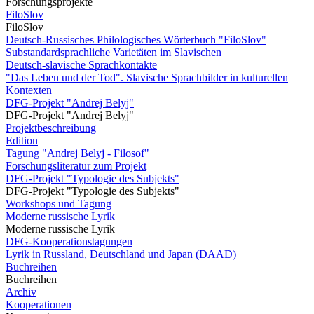
Forschungsprojekte
FiloSlov
FiloSlov
Deutsch-Russisches Philologisches Wörterbuch "FiloSlov"
Substandardsprachliche Varietäten im Slavischen
Deutsch-slavische Sprachkontakte
"Das Leben und der Tod". Slavische Sprachbilder in kulturellen
Kontexten
DFG-Projekt "Andrej Belyj"
DFG-Projekt "Andrej Belyj"
Projektbeschreibung
Edition
Tagung "Andrej Belyj - Filosof"
Forschungsliteratur zum Projekt
DFG-Projekt "Typologie des Subjekts"
DFG-Projekt "Typologie des Subjekts"
Workshops und Tagung
Moderne russische Lyrik
Moderne russische Lyrik
DFG-Kooperationstagungen
Lyrik in Russland, Deutschland und Japan (DAAD)
Buchreihen
Buchreihen
Archiv
Kooperationen