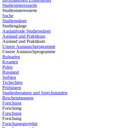
Informationen Erstsemester
Studieninteressierte
Studieninteressierte
Suche
Studiengänge
Studiengänge
Auslaufende Studiengänge
Ausland und Praktikum
Ausland und Praktikum
Unsere Austauschprogramme
Unsere Austauschprogramme
Bulgarien
Kroatien
Polen
Russland
Serbien
Tschechien
Prüfungen
Studienberatung und Sprechstunden
Bescheinigungen
Forschung
Forschung
Forschung
Forschung
Forschungsprojekte