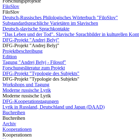
Forschungsprojekte
FiloSlov
FiloSlov
Deutsch-Russisches Philologisches Wörterbuch "FiloSlov"
Substandardsprachliche Varietäten im Slavischen
Deutsch-slavische Sprachkontakte
"Das Leben und der Tod". Slavische Sprachbilder in kulturellen Kon
DFG-Projekt "Andrej Belyj"
DFG-Projekt "Andrej Belyj"
Projektbeschreibung
Edition
Tagung "Andrej Belyj - Filosof"
Forschungsliteratur zum Projekt
DFG-Projekt "Typologie des Subjekts"
DFG-Projekt "Typologie des Subjekts"
Workshops und Tagung
Moderne russische Lyrik
Moderne russische Lyrik
DFG-Kooperationstagungen
Lyrik in Russland, Deutschland und Japan (DAAD)
Buchreihen
Buchreihen
Archiv
Kooperationen
Kooperationen