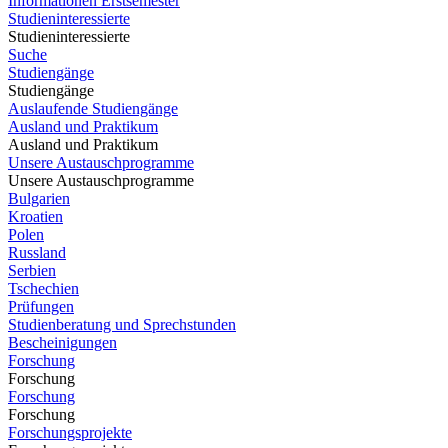
Informationen Erstsemester
Studieninteressierte
Studieninteressierte
Suche
Studiengänge
Studiengänge
Auslaufende Studiengänge
Ausland und Praktikum
Ausland und Praktikum
Unsere Austauschprogramme
Unsere Austauschprogramme
Bulgarien
Kroatien
Polen
Russland
Serbien
Tschechien
Prüfungen
Studienberatung und Sprechstunden
Bescheinigungen
Forschung
Forschung
Forschung
Forschung
Forschungsprojekte