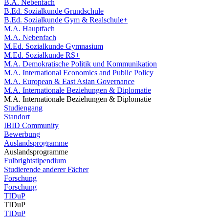
B.A. Nebenfach
B.Ed. Sozialkunde Grundschule
B.Ed. Sozialkunde Gym & Realschule+
M.A. Hauptfach
M.A. Nebenfach
M.Ed. Sozialkunde Gymnasium
M.Ed. Sozialkunde RS+
M.A. Demokratische Politik und Kommunikation
M.A. International Economics and Public Policy
M.A. European & East Asian Governance
M.A. Internationale Beziehungen & Diplomatie
M.A. Internationale Beziehungen & Diplomatie
Studiengang
Standort
IBID Community
Bewerbung
Auslandsprogramme
Auslandsprogramme
Fulbrightstipendium
Studierende anderer Fächer
Forschung
Forschung
TIDuP
TIDuP
TIDuP