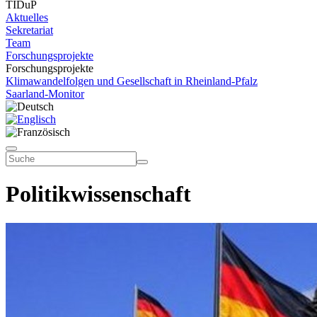
TIDuP
Aktuelles
Sekretariat
Team
Forschungsprojekte
Forschungsprojekte
Klimawandelfolgen und Gesellschaft in Rheinland-Pfalz
Saarland-Monitor
Politikwissenschaft