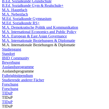
B.Ed. Sozialkunde Grundschule
B.Ed. Sozialkunde Gym & Realschule+
M.A. Hauptfach
M.A. Nebenfach
M.Ed. Sozialkunde Gymnasium
M.Ed. Sozialkunde RS+
M.A. Demokratische Politik und Kommunikation
M.A. International Economics and Public Policy
M.A. European & East Asian Governance
M.A. Internationale Beziehungen & Diplomatie
M.A. Internationale Beziehungen & Diplomatie
Studiengang
Standort
IBID Community
Bewerbung
Auslandsprogramme
Auslandsprogramme
Fulbrightstipendium
Studierende anderer Fächer
Forschung
Forschung
TIDuP
TIDuP
TIDuP
TIDuP