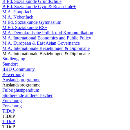
B.Ed. Sozialkunde Grundschule
B.Ed. Sozialkunde Gym & Realschule+
M.A. Hauptfach
M.A. Nebenfach
M.Ed. Sozialkunde Gymnasium
M.Ed. Sozialkunde RS+
M.A. Demokratische Politik und Kommunikation
M.A. International Economics and Public Policy
M.A. European & East Asian Governance
M.A. Internationale Beziehungen & Diplomatie
M.A. Internationale Beziehungen & Diplomatie
Studiengang
Standort
IBID Community
Bewerbung
Auslandsprogramme
Auslandsprogramme
Fulbrightstipendium
Studierende anderer Fächer
Forschung
Forschung
TIDuP
TIDuP
TIDuP
TIDuP