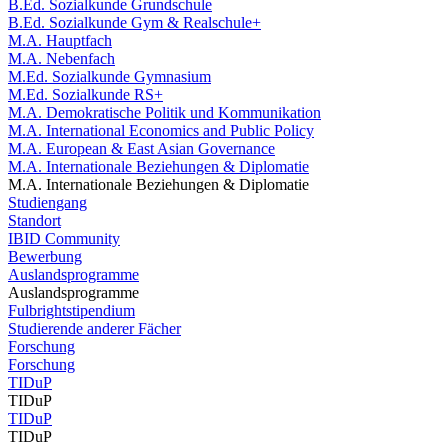
B.Ed. Sozialkunde Grundschule
B.Ed. Sozialkunde Gym & Realschule+
M.A. Hauptfach
M.A. Nebenfach
M.Ed. Sozialkunde Gymnasium
M.Ed. Sozialkunde RS+
M.A. Demokratische Politik und Kommunikation
M.A. International Economics and Public Policy
M.A. European & East Asian Governance
M.A. Internationale Beziehungen & Diplomatie
M.A. Internationale Beziehungen & Diplomatie
Studiengang
Standort
IBID Community
Bewerbung
Auslandsprogramme
Auslandsprogramme
Fulbrightstipendium
Studierende anderer Fächer
Forschung
Forschung
TIDuP
TIDuP
TIDuP
TIDuP