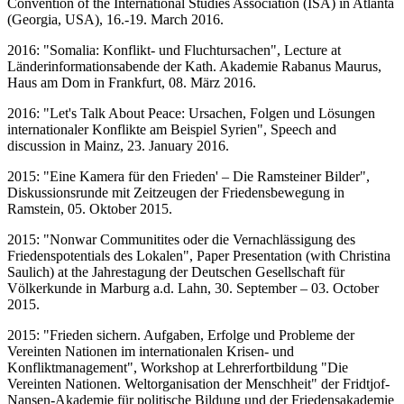
Convention of the International Studies Association (ISA) in Atlanta
(Georgia, USA), 16.-19. March 2016.
2016: "Somalia: Konflikt- und Fluchtursachen", Lecture at
Länderinformationsabende der Kath. Akademie Rabanus Maurus,
Haus am Dom in Frankfurt, 08. März 2016.
2016: "Let's Talk About Peace: Ursachen, Folgen und Lösungen
internationaler Konflikte am Beispiel Syrien", Speech and
discussion in Mainz, 23. January 2016.
2015: "Eine Kamera für den Frieden' – Die Ramsteiner Bilder",
Diskussionsrunde mit Zeitzeugen der Friedensbewegung in
Ramstein, 05. Oktober 2015.
2015: "Nonwar Communitites oder die Vernachlässigung des
Friedenspotentials des Lokalen", Paper Presentation (with Christina
Saulich) at the Jahrestagung der Deutschen Gesellschaft für
Völkerkunde in Marburg a.d. Lahn, 30. September – 03. October
2015.
2015: "Frieden sichern. Aufgaben, Erfolge und Probleme der
Vereinten Nationen im internationalen Krisen- und
Konfliktmanagement", Workshop at Lehrerfortbildung "Die
Vereinten Nationen. Weltorganisation der Menschheit" der Fridtjof-
Nansen-Akademie für politische Bildung und der Friedensakademie