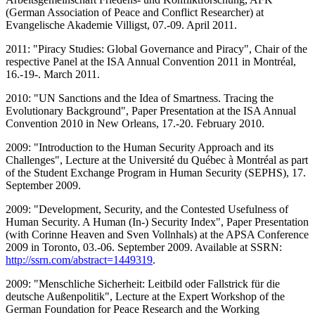
(German Association of Peace and Conflict Researcher) at
Evangelische Akademie Villigst, 07.-09. April 2011.
2011: "Piracy Studies: Global Governance and Piracy", Chair of the
respective Panel at the ISA Annual Convention 2011 in Montréal,
16.-19-. March 2011.
2010: "UN Sanctions and the Idea of Smartness. Tracing the
Evolutionary Background", Paper Presentation at the ISA Annual
Convention 2010 in New Orleans, 17.-20. February 2010.
2009: "Introduction to the Human Security Approach and its
Challenges", Lecture at the Université du Québec à Montréal as part
of the Student Exchange Program in Human Security (SEPHS), 17.
September 2009.
2009: "Development, Security, and the Contested Usefulness of
Human Security. A Human (In-) Security Index", Paper Presentation
(with Corinne Heaven and Sven Vollnhals) at the APSA Conference
2009 in Toronto, 03.-06. September 2009. Available at SSRN:
http://ssrn.com/abstract=1449319
.
2009: "Menschliche Sicherheit: Leitbild oder Fallstrick für die
deutsche Außenpolitik", Lecture at the Expert Workshop of the
German Foundation for Peace Research and the Working