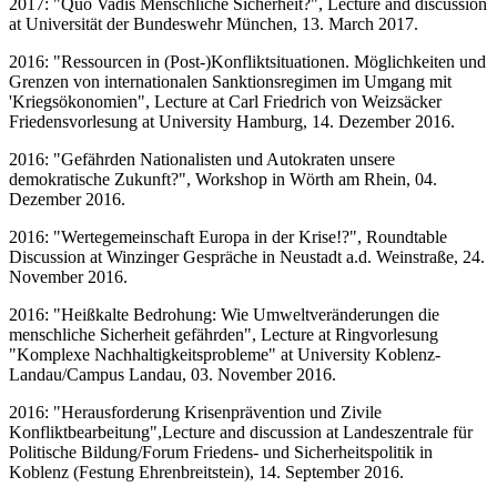
2017: "Quo Vadis Menschliche Sicherheit?", Lecture and discussion
at Universität der Bundeswehr München, 13. March 2017.
2016: "Ressourcen in (Post-)Konfliktsituationen. Möglichkeiten und
Grenzen von internationalen Sanktionsregimen im Umgang mit
'Kriegsökonomien", Lecture at Carl Friedrich von Weizsäcker
Friedensvorlesung at University Hamburg, 14. Dezember 2016.
2016: "Gefährden Nationalisten und Autokraten unsere
demokratische Zukunft?", Workshop in Wörth am Rhein, 04.
Dezember 2016.
2016: "Wertegemeinschaft Europa in der Krise!?", Roundtable
Discussion at Winzinger Gespräche in Neustadt a.d. Weinstraße, 24.
November 2016.
2016: "Heißkalte Bedrohung: Wie Umweltveränderungen die
menschliche Sicherheit gefährden", Lecture at Ringvorlesung
"Komplexe Nachhaltigkeitsprobleme" at University Koblenz-
Landau/Campus Landau, 03. November 2016.
2016: "Herausforderung Krisenprävention und Zivile
Konfliktbearbeitung",Lecture and discussion at Landeszentrale für
Politische Bildung/Forum Friedens- und Sicherheitspolitik in
Koblenz (Festung Ehrenbreitstein), 14. September 2016.