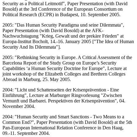
Security as a Political Leitmotif", Paper Presentation (with David
Bosold) at the 3rd Conference of the European Consortium on
Political Research (ECPR) in Budapest, 10. September 2005.
2005: "Das Human Security Paradigma und seine Dilemmata",
Paper Presentation (with David Bosold) at the AFK-
Nachwuchstagung "Krieg, Gewalt und der prekäre Frieden" at
Europa-Institut Bocholt, 14.-16. January 2005 ["The Idea of Human
Security And Its Dilemmata"].
2005: "Rethinking Security in Europe. A Critical Assessment of the
Barcelona Report of the Study Group on Europe’s Security
Capabilities ‘a Human Security Doctrine for Europe", Lecture at
joint workshop of the Elizabeth Colleges and Brethren Colleges
Abroad in Marburg, 25. May 2005.
2004: "Licht und Schattenseiten der Krisenprävention - Eine
Einführung", Lecture at Marburger Ringvorlesung "Zwischen
Vernunft und Barbarei. Perspektiven der Krisenprävention", 04.
November 2004.
2004: "Human Security and Smart Sanctions - Two Means to a
Common End?", Paper Presentation (with David Bosold) at the 5th
Pan-European International Relation Conference in Den Haag,
09.-11. September 2004.