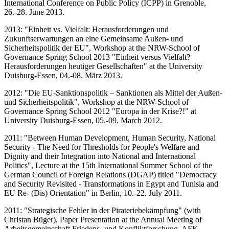
International Conference on Public Policy (ICPP) in Grenoble,
26.-28. June 2013.
2013: "Einheit vs. Vielfalt: Herausforderungen und
Zukunftserwartungen an eine Gemeinsame Außen- und
Sicherheitspolitik der EU", Workshop at the NRW-School of
Governance Spring School 2013 "Einheit versus Vielfalt?
Herausforderungen heutiger Gesellschaften" at the University
Duisburg-Essen, 04.-08. März 2013.
2012: "Die EU-Sanktionspolitik – Sanktionen als Mittel der Außen-
und Sicherheitspolitik", Workshop at the NRW-School of
Governance Spring School 2012 "Europa in der Krise?!" at
University Duisburg-Essen, 05.-09. March 2012.
2011: "Between Human Development, Human Security, National
Security - The Need for Thresholds for People's Welfare and
Dignity and their Integration into National and International
Politics", Lecture at the 15th International Summer School of the
German Council of Foreign Relations (DGAP) titled "Democracy
and Security Revisited - Transformations in Egypt and Tunisia and
EU Re- (Dis) Orientation" in Berlin, 10.-22. July 2011.
2011: "Strategische Fehler in der Pirateriebekämpfung" (with
Christan Büger), Paper Presentation at the Annual Meeting of
Arbeitsgemeinschaft Friedens- und Konfliktforschung, AFK