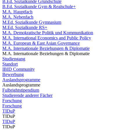
B.Ed. Sozialkunde Grundschule
B.Ed. Sozialkunde Gym & Realschule+
M.A. Hauptfach
M.A. Nebenfach
M.Ed. Sozialkunde Gymnasium
M.Ed. Sozialkunde RS+
M.A. Demokratische Politik und Kommunikation
M.A. International Economics and Public Policy
M.A. European & East Asian Governance
M.A. Internationale Beziehungen & Diplomatie
M.A. Internationale Beziehungen & Diplomatie
Studiengang
Standort
IBID Community
Bewerbung
Auslandsprogramme
Auslandsprogramme
Fulbrightstipendium
Studierende anderer Fächer
Forschung
Forschung
TIDuP
TIDuP
TIDuP
TIDuP