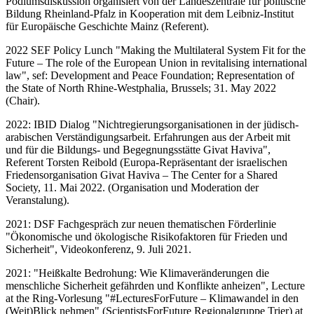
Podiumsdiskussion organisiert von der Landeszentrale für politische
Bildung Rheinland-Pfalz in Kooperation mit dem Leibniz-Institut
für Europäische Geschichte Mainz (Referent).
2022 SEF Policy Lunch "Making the Multilateral System Fit for the
Future – The role of the European Union in revitalising international
law", sef: Development and Peace Foundation; Representation of
the State of North Rhine-Westphalia, Brussels; 31. May 2022
(Chair).
2022: IBID Dialog "Nichtregierungsorganisationen in der jüdisch-
arabischen Verständigungsarbeit. Erfahrungen aus der Arbeit mit
und für die Bildungs- und Begegnungsstätte Givat Haviva",
Referent Torsten Reibold (Europa-Repräsentant der israelischen
Friedensorganisation Givat Haviva – The Center for a Shared
Society, 11. Mai 2022. (Organisation und Moderation der
Veranstalung).
2021: DSF Fachgespräch zur neuen thematischen Förderlinie
"Ökonomische und ökologische Risikofaktoren für Frieden und
Sicherheit", Videokonferenz, 9. Juli 2021.
2021: "Heißkalte Bedrohung: Wie Klimaveränderungen die
menschliche Sicherheit gefährden und Konflikte anheizen", Lecture
at the Ring-Vorlesung "#LecturesForFuture – Klimawandel in den
(Weit)Blick nehmen" (ScientistsForFuture Regionalgruppe Trier) at