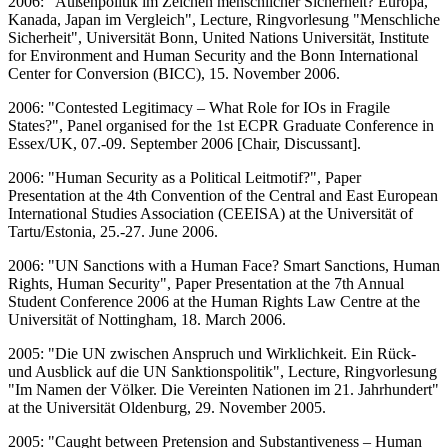
2006: "Außenpolitik im Zeichen menschlicher Sicherheit? Europa,
Kanada, Japan im Vergleich", Lecture, Ringvorlesung "Menschliche
Sicherheit", Universität Bonn, United Nations Universität, Institute
for Environment and Human Security and the Bonn International
Center for Conversion (BICC), 15. November 2006.
2006: "Contested Legitimacy – What Role for IOs in Fragile
States?", Panel organised for the 1st ECPR Graduate Conference in
Essex/UK, 07.-09. September 2006 [Chair, Discussant].
2006: "Human Security as a Political Leitmotif?", Paper
Presentation at the 4th Convention of the Central and East European
International Studies Association (CEEISA) at the Universität of
Tartu/Estonia, 25.-27. June 2006.
2006: "UN Sanctions with a Human Face? Smart Sanctions, Human
Rights, Human Security", Paper Presentation at the 7th Annual
Student Conference 2006 at the Human Rights Law Centre at the
Universität of Nottingham, 18. March 2006.
2005: "Die UN zwischen Anspruch und Wirklichkeit. Ein Rück-
und Ausblick auf die UN Sanktionspolitik", Lecture, Ringvorlesung
"Im Namen der Völker. Die Vereinten Nationen im 21. Jahrhundert"
at the Universität Oldenburg, 29. November 2005.
2005: "Caught between Pretension and Substantiveness – Human