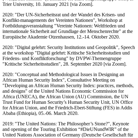
Trier University, 10. January 2021 [via Zoom].
2020: "Der UN-Sicherheitsrat und der Wandel des Krisen- und
Konflikt-managements der Vereinten Nationen", Workshop at
Fortbildungsveranstaltung "Vereinte Nationen: Weltfrieden und
internationale Sicherheit auf Grundlage der Menschenrechte" at the
Europäische Akademie Otzenhausen, 12.-14. Oktober 2020.
2020: "Digital gelehrt: Security Institutions und Geopolitik", Speech
at the workshop "Digital gelehrt: Kritische Sicherheitsstudien und
Friedens- und Konfliktforschung" by DVPW-Themengruppe
"Kritische Sicherheitsstudien", 28. September 2020 [via Zoom].
2020: "Conceptual and Methodological Issues in Designing an
African Human Security Index", Consultative Meeting on
"Developing an African Human Security Index: practices, methods,
and designs" of the United Nations Economic Commission for
Africa (UNECA), the African Union (AU) Commission, the UN
Trust Fund for Human Security’s Human Security Unit, UN Office
for African Union, and the Friedrich-Ebert-Stiftung (FES) in Addis
Ababa (Ethiopia), 05.-06. March 2020.
2019: "The United Nations: The Philosopher’s Stone?", Keynote
and opening of the Touring Exhibition “#DieUNundWIR” of the
United Nations Association of Germany (Deutsche Gesellschaft für