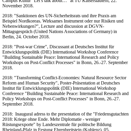
Campus Kultur "Let’s talk about…" at TU Kaiserslautern, 22.
November 2018.
2018: "Sanktionen des UN-Sicherheitsrats und ihre Praxis am
Beispiel Nordkoreas. Wirksames Instrument oder nur Risiken und
Nebenwirkungen?", Lecture and discussion at DGVN-
Mittagsgespräch (United Nations Associations of Germany) in
Berlin, 24. October 2018.
2018: "Post-war Crime", Discussant at Deutsches Institut für
Entwicklungspolitik (DIE) International Workshop Conference
"Building Sustainable Peace: International Research and Policy
Workshops on Post-Conflict Processes" in Bonn, 26.-27. September
2018.
2018: "Transforming Conflict-Economies: Natural Resource Sector
Reform and Human Security", Poster-Präsentation at Deutsches
Institut für Entwicklungspolitik (DIE) International Workshop
Conference "Building Sustainable Peace: International Research and
Policy Workshops on Post-Conflict Processes" in Bonn, 26.-27.
September 2018.
2018: Inaugural adress to the presentation of the "Friedensgutachten
2018: Kriege ohne Ende. Mehr Diplomatie - weniger
Rüstungsexporte" by Landeszentrale für politische Bildung
Rheinland-Pfalz in Festung Ehrenbreitstein (Koblenz), 05.