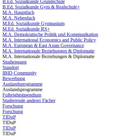
B.Ed. Sozialkunde Grundschule
B.Ed. Sozialkunde Gym & Realschule+
M.A. Hauptfach
M.A. Nebenfach
M.Ed. Sozialkunde Gymnasium
M.Ed. Sozialkunde RS+
M.A. Demokratische Politik und Kommunikation
M.A. International Economics and Public Policy
M.A. European & East Asian Governance
M.A. Internationale Beziehungen & Diplomatie
M.A. Internationale Beziehungen & Diplomatie
Studiengang
Standort
IBID Community
Bewerbung
Auslandsprogramme
Auslandsprogramme
Fulbrightstipendium
Studierende anderer Fächer
Forschung
Forschung
TIDuP
TIDuP
TIDuP
TIDuP