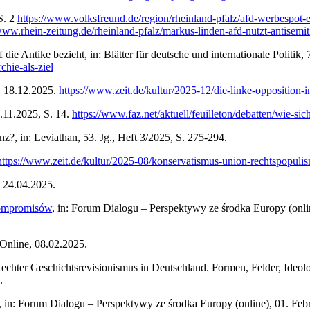
S. 2
https://www.volksfreund.de/region/rheinland-pfalz/afd-werbespot
www.rhein-zeitung.de/rheinland-pfalz/markus-linden-afd-nutzt-antisemi
die Antike bezieht, in: Blätter für deutsche und internationale Politik, 
chie-als-ziel
e, 18.12.2025.
https://www.zeit.de/kultur/2025-12/die-linke-opposition-
6.11.2025, S. 14.
https://www.faz.net/aktuell/feuilleton/debatten/wie-si
, in: Leviathan, 53. Jg., Heft 3/2025, S. 275-294.
ttps://www.zeit.de/kultur/2025-08/konservatismus-union-rechtspopulis
e, 24.04.2025.
 kompromisów
, in: Forum Dialogu – Perspektywy ze środka Europy (onlin
t-Online, 08.02.2025.
echter Geschichtsrevisionismus in Deutschland. Formen, Felder, Ideolo
.
, in: Forum Dialogu – Perspektywy ze środka Europy (online), 01. Febr