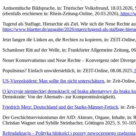
Antisemitische Bildsprache, in: Trierischer Volksfreund, 18.03.2026, 
(ebenfalls erschienen in: Rhein-Zeitung-Online, 20.03.2026).
https://
Tugend als Staffage, Hierarchie als Ziel. Wie sich die Neue Rechte auf 
https://www.blaetter.de/ausgabe/2026/maerz/tugend-als-staffage-hierar
Jetzt fangen die Linken an, die Rechten zu kopieren, in: ZEIT-Onlin
Schamloser Ritt auf der Welle, in: Frankfurter Allgemeine Zeitung, 0
Neuer Konservatismus und Neue Rechte – Konvergenz oder Divergenz?
Populismus? Einfach unwiderstehlich, in: ZEIT-Online, 08.08.2025.
h
US-Vizepräsident: Man sollte ihn nicht unterschätzen
, in: Zeit-Onlin
O kryzysie niemieckiej demokracji: od braku alternatywy do braku
Demokratie: Von der Alternativ- zur Kompromisslosigkeit).
Friedrich Merz: Deutschland und der Starke-Männer-Fetisch
, in: Zei
Der Geschichtsrevisionismus der AfD: Akteure, Organe, Inhalte, in: R
Christian Wagner und Sybille Steinbacher, Göttingen 2025, S. 91-105
Refeudalizacja – Polityka bliskości i pozory nowoczesnego rządzenia