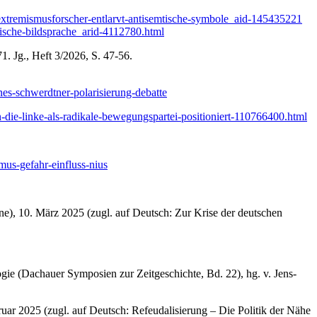
-extremismusforscher-entlarvt-antisemtische-symbole_aid-145435221
tische-bildsprache_arid-4112780.html
71. Jg., Heft 3/2026, S. 47-56.
ines-schwerdtner-polarisierung-debatte
ch-die-linke-als-radikale-bewegungspartei-positioniert-110766400.html
mus-gefahr-einfluss-nius
e), 10. März 2025 (zugl. auf Deutsch: Zur Krise der deutschen
gie (Dachauer Symposien zur Zeitgeschichte, Bd. 22), hg. v. Jens-
uar 2025 (zugl. auf Deutsch: Refeudalisierung – Die Politik der Nähe