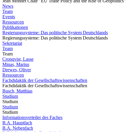
Jean Monnet Chair "EU Trade Policy and the Rise of Geopolitics"
News
Team
Events
Ressourcen
Publikationen
Regierungssysteme: Das politische System Deutschlands
Regierungssysteme: Das politische System Deutschlands
Sekretariat
Team
Team
Cronqvist, Lasse
Minas, Marius
Drewes, Oliver
Ressourcen
Fachdidaktik der Gesellschaftswissenschaften
Fachdidaktik der Gesellschaftswissenschaften
Busch, Matthias
Studium
Studium
Studium
Studium
Informationsverteiler des Faches
B.A. Hauptfach
B.A. Nebenfach