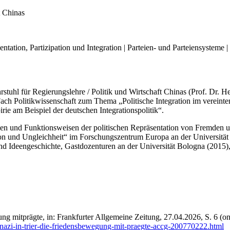
t Chinas
ntation, Partizipation und Integration | Parteien- und Parteiensystem
stuhl für Regierungslehre / Politik und Wirtschaft Chinas (Prof. Dr. He
Fach Politikwissenschaft zum Thema „Politische Integration im vereint
ie am Beispiel der deutschen Integrationspolitik“.
rmen und Funktionsweisen der politischen Repräsentation von Fremde
n und Ungleichheit“ im Forschungszentrum Europa an der Universität Tri
und Ideengeschichte, Gastdozenturen an der Universität Bologna (201
ng mitprägte, in: Frankfurter Allgemeine Zeitung, 27.04.2026, S. 6 (o
altnazi-in-trier-die-friedensbewegung-mit-praegte-accg-200770222.html