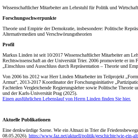
Wissenschaftlicher Mitarbeiter am Lehrstuhl für Politik und Wirtschaf
Forschungsschwerpunkte
Theorie und Empirie der Demokratie, insbesondere: Politische Repräse
Alternativmedien und Verschwörungstheorien
Profil
Markus Linden ist seit 10/2017 Wissenschaftlicher Mitarbeiter am Lehr
Rechtswissenschaft an der Universität Trier. 2006 promovierte er im 
„Einschluss und Ausschluss durch Repräsentation – Theorie und Empir
Von 2006 bis 2012 war Herr Linden Mitarbeiter im Teilprojekt „Fo
Armut“, 2013-2017 Koordinator der Forschungsinitiative „Partizipatio
Fachteilen Vergleichende Regierungslehre sowie Politische Theorie 
und der Karls-Universität Prag (2025).
Einen ausführlichen Lebenslauf von Herrn Linden finden Sie hier.
Aktuelle Publikationen
Eine denkwürdige Szene. Wie ein Altnazi in Trier die Friedensbewegu
08.05.2026).
https://www.faz.net/aktuell/politik/geschichte/wie-ein-