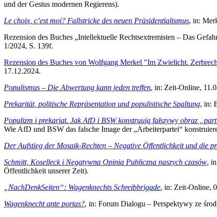
und der Gestus modernen Regierens).
Le choix, c’est moi? Fallstricke des neuen Präsidentialismus
, in: Mer
Rezension des Buches „Intellektuelle Rechtsextremisten – Das Gefahre
1/2024, S. 139f.
Rezension des Buches von Wolfgang Merkel "Im Zwielicht. Zerbrechl
17.12.2024.
Populismus – Die Abwertung kann jeden treffen
, in: Zeit-Online, 11.
Prekarität, politische Repräsentation und populistische Spaltung
, in:
Populizm i prekariat. Jak AfD i BSW konstruują fałszywy obraz „parti
Wie AfD und BSW das falsche Image der „Arbeiterpartei“ konstruiere
Der Aufstieg der Mosaik-Rechten – Negative Öffentlichkeit und die p
Schmitt, Koselleck i Negatywna Opinia Publiczna naszych czasów
, i
Öffentlichkeit unserer Zeit).
„NachDenkSeiten“: Wagenknechts Schreibbrigade
, in: Zeit-Online,
Wagenknecht ante portas?
, in: Forum Dialogu – Perspektywy ze środ