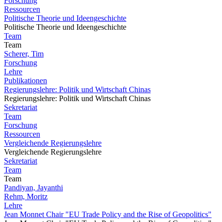
Forschung
Ressourcen
Politische Theorie und Ideengeschichte
Politische Theorie und Ideengeschichte
Team
Team
Scherer, Tim
Forschung
Lehre
Publikationen
Regierungslehre: Politik und Wirtschaft Chinas
Regierungslehre: Politik und Wirtschaft Chinas
Sekretariat
Team
Forschung
Ressourcen
Vergleichende Regierungslehre
Vergleichende Regierungslehre
Sekretariat
Team
Team
Pandiyan, Jayanthi
Rehm, Moritz
Lehre
Jean Monnet Chair "EU Trade Policy and the Rise of Geopolitics"