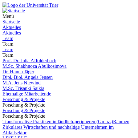
Menü
Startseite
Aktuelles
Aktuelles
Team
Team
Team
Team
Prof. Dr. Julia Affolderbach
M.Sc. Shakhnoza Abulkosimova
Dr. Hanna Jäger
Dipl.-Biol. Angela Jensen
M.A. Jens Niewind
M.Sc. Trisanki Saikia
Ehemalige Mitarbeitende
Forschung & Projekte
Forschung & Projekte
Forschung & Projekte
Forschung & Projekte
Transformative Praktiken in ländlich-peripheren (Grenz-)Räumen
Zirkuläres Wirtschaften und nachhaltige Unternehmen im
Abfallsektor