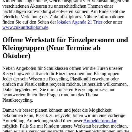
Kinder und Jugendliche, welche insgesamt vier Veranstaltungen von
verschiedenen Akteuren zu unterschiedlichen Themen einer
nachhaltigen Entwicklung absolvieren können. Am Ende steht die
feierliche Verleihung des Zukunftsdiploms. Nähere Informationen
finden Sie auf den Seiten der
lokalen Agenda 21 Trier
oder unter
www.zukunftsdiplom.de
.
Offene Werkstatt für Einzelpersonen und
Kleingruppen (Neue Termine ab
Oktober)
Neben Angeboten für Schulklassen öffnen wir die Türen unserer
Recyclingwerkstatt auch für Einzelpersonen und Kleingruppen.
Jeder der sein Wissen zu Recycling, Plastikmüll erweitern oder
einfach nur Plastik selbst recyceln möchte, ist herzlich willkommen.
Dabei begleiten wir Sie durch unseren Recyclingprozess und
beantworten Ihnen Ihre Fragen rund um das Thema
Plastikrecycling.
Damit wir besser planen können und jeder die Möglichkeit
bekommen kann, Plastik zu recyceln, bitten wir um eine vorherige
Anmeldung. Anmeldungen sind über unser
Anmeldeformular
möglich. Falls Sie mit Kindern unsere Werkstatt besuchen möchten,
bitten wir aus versicherungsrechtlichen Rahmenbedingungen um die