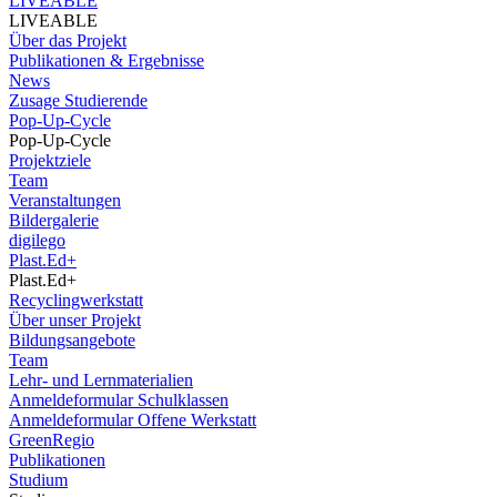
LIVEABLE
LIVEABLE
Über das Projekt
Publikationen & Ergebnisse
News
Zusage Studierende
Pop-Up-Cycle
Pop-Up-Cycle
Projektziele
Team
Veranstaltungen
Bildergalerie
digilego
Plast.Ed+
Plast.Ed+
Recyclingwerkstatt
Über unser Projekt
Bildungsangebote
Team
Lehr- und Lernmaterialien
Anmeldeformular Schulklassen
Anmeldeformular Offene Werkstatt
GreenRegio
Publikationen
Studium