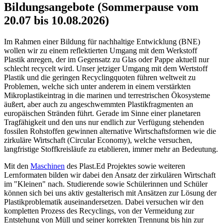
Bildungsangebote (Sommerpause vom
20.07 bis 10.08.2026)
Im Rahmen einer Bildung für nachhaltige Entwicklung (BNE)
wollen wir zu einem reflektierten Umgang mit dem Werkstoff
Plastik anregen, der im Gegensatz zu Glas oder Pappe aktuell nur
schlecht recycelt wird. Unser jetziger Umgang mit dem Wertstoff
Plastik und die geringen Recyclingquoten führen weltweit zu
Problemen, welche sich unter anderem in einem verstärkten
Mikroplastikeintrag in die marinen und terrestrischen Ökosysteme
äußert, aber auch zu angeschwemmten Plastikfragmenten an
europäischen Stränden führt. Gerade im Sinne einer planetaren
Tragfähigkeit und den uns nur endlich zur Verfügung stehenden
fossilen Rohstoffen gewinnen alternative Wirtschaftsformen wie die
zirkuläre Wirtschaft (Circular Economy), welche versuchen,
langfristige Stoffkreisläufe zu etablieren, immer mehr an Bedeutung.
Mit den
Maschinen
des Plast.Ed Projektes sowie weiteren
Lernformaten bilden wir dabei den Ansatz der zirkulären Wirtschaft
im "Kleinen" nach. Studierende sowie Schülerinnen und Schüler
können sich bei uns aktiv gestalterisch mit Ansätzen zur Lösung der
Plastikproblematik auseinandersetzen. Dabei versuchen wir den
kompletten Prozess des Recyclings, von der Vermeidung zur
Entstehung von Müll und seiner korrekten Trennung bis hin zur