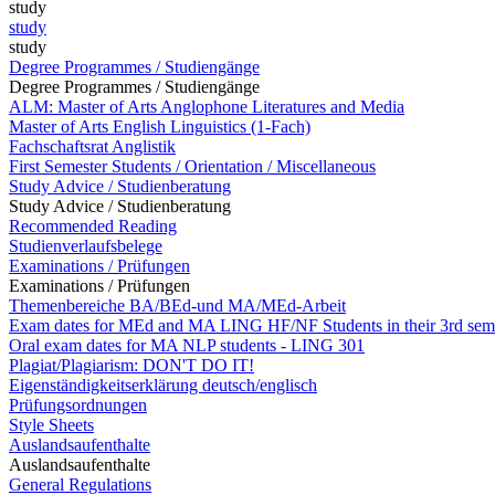
study
study
study
Degree Programmes / Studiengänge
Degree Programmes / Studiengänge
ALM: Master of Arts Anglophone Literatures and Media
Master of Arts English Linguistics (1-Fach)
Fachschaftsrat Anglistik
First Semester Students / Orientation / Miscellaneous
Study Advice / Studienberatung
Study Advice / Studienberatung
Recommended Reading
Studienverlaufsbelege
Examinations / Prüfungen
Examinations / Prüfungen
Themenbereiche BA/BEd-und MA/MEd-Arbeit
Exam dates for MEd and MA LING HF/NF Students in their 3rd sem
Oral exam dates for MA NLP students - LING 301
Plagiat/Plagiarism: DON'T DO IT!
Eigenständigkeitserklärung deutsch/englisch
Prüfungsordnungen
Style Sheets
Auslandsaufenthalte
Auslandsaufenthalte
General Regulations