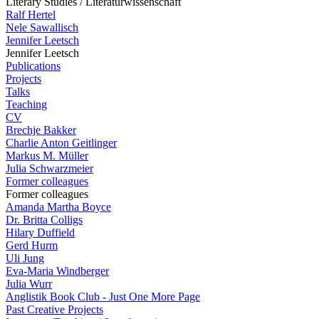
Literary Studies / Literaturwissenschaft
Ralf Hertel
Nele Sawallisch
Jennifer Leetsch
Jennifer Leetsch
Publications
Projects
Talks
Teaching
CV
Brechje Bakker
Charlie Anton Geitlinger
Markus M. Müller
Julia Schwarzmeier
Former colleagues
Former colleagues
Amanda Martha Boyce
Dr. Britta Colligs
Hilary Duffield
Gerd Hurm
Uli Jung
Eva-Maria Windberger
Julia Wurr
Anglistik Book Club - Just One More Page
Past Creative Projects