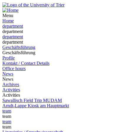
Menu
Home
department
department
department
department
Geschäftsführung
Geschäftsführung
Profile
Kontakt / Contact Details
Office hours
News
News
Archives
Activities
Activities
Sawallisch Field Trip MUDAM
Arndt-Lappe Kiosk am Hauptmarkt
team
team
team
team