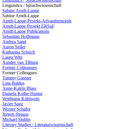
Linguistics / Sprachwissenschaft
Linguistics / Sprachwissenschaft
Sabine Arndt-Lappe
Sabine Arndt-Lappe
Arndt-Lappe-Projekt-Advanthemorph
Arndt-Lappe Projekt ERSaF
Arndt-Lappe Publications
Sebastian Hoffmann
Andrea Sand
Aaron Seiler
Katharina Schuch
Laura Witz
Xander van Tilburg
Former Colleagues
Former Colleagues
Tammy Ganster
Lina Baldus
Anne-Katrin Blass
Daniela Kolbe-Hanna
Wolfgang Kühlwein
Javier Sanz
Werner Schäfer
Jürgen Strauss
Michael Stubbs
Literary Studies / Literaturwissenschaft