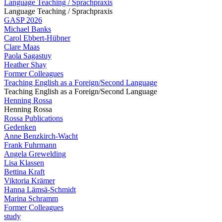
Language Teaching / Sprachpraxis
Language Teaching / Sprachpraxis
GASP 2026
Michael Banks
Carol Ebbert-Hübner
Clare Maas
Paola Sagastuy
Heather Shay
Former Colleagues
Teaching English as a Foreign/Second Language
Teaching English as a Foreign/Second Language
Henning Rossa
Henning Rossa
Rossa Publications
Gedenken
Anne Benzkirch-Wacht
Frank Fuhrmann
Angela Grewelding
Lisa Klassen
Bettina Kraft
Viktoria Krämer
Hanna Lämsä-Schmidt
Marina Schramm
Former Colleagues
study