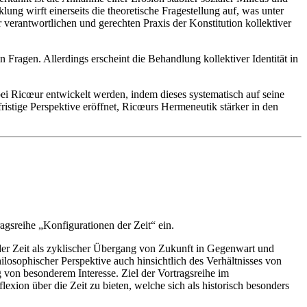
ung wirft einerseits die theoretische Fragestellung auf, was unter
r verantwortlichen und gerechten Praxis der Konstitution kollektiver
Fragen. Allerdings erscheint die Behandlung kollektiver Identität in
 bei Ricœur entwickelt werden, indem dieses systematisch auf seine
stige Perspektive eröffnet, Ricœurs Hermeneutik stärker in den
ragsreihe „Konfigurationen der Zeit“ ein.
f der Zeit als zyklischer Übergang von Zukunft in Gegenwart und
losophischer Perspektive auch hinsichtlich des Verhältnisses von
g von besonderem Interesse. Ziel der Vortragsreihe im
xion über die Zeit zu bieten, welche sich als historisch besonders