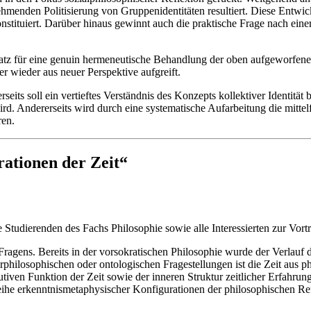
hmenden Politisierung von Gruppenidentitäten resultiert. Diese Entwickl
konstituiert. Darüber hinaus gewinnt auch die praktische Frage nach eine
atz für eine genuin hermeneutische Behandlung der oben aufgeworfenen 
r wieder aus neuer Perspektive aufgreift.
seits soll ein vertieftes Verständnis des Konzepts kollektiver Identität
Andererseits wird durch eine systematische Aufarbeitung die mittelfri
ren.
ationen der Zeit“
 Studierenden des Fachs Philosophie sowie alle Interessierten zur Vort
n Fragens. Bereits in der vorsokratischen Philosophie wurde der Verlau
ilosophischen oder ontologischen Fragestellungen ist die Zeit aus phi
tiven Funktion der Zeit sowie der inneren Struktur zeitlicher Erfahrun
he erkenntnismetaphysischer Konfigurationen der philosophischen Refle