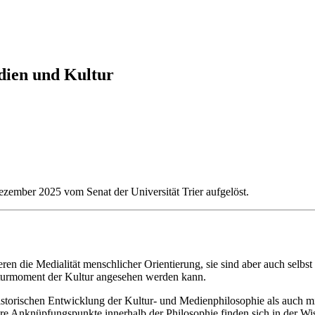
edien und Kultur
ezember 2025 vom Senat der Universität Trier aufgelöst.
n die Medialität menschlicher Orientierung, sie sind aber auch selbst E
ukturmoment der Kultur angesehen werden kann.
storischen Entwicklung der Kultur- und Medienphilosophie als auch mit
e Anknüpfungspunkte innerhalb der Philosophie finden sich in der Wiss