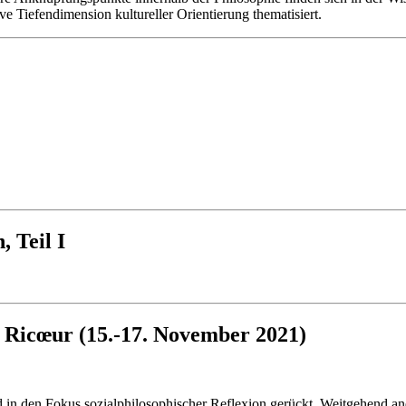
e Tiefendimension kultureller Orientierung thematisiert.
 Teil I
l Ricœur (15.-17. November 2021)
nd in den Fokus sozialphilosophischer Reflexion gerückt. Weitgehend ane