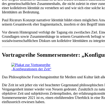
des gemeinschaftlichen Zusammenhalts, die nicht zuletzt in einer zune
einer kollektiven Identität zu verstehen sei und wie sich eine solche 
Identitäten an Bedeutung.
Paul Ricœurs Konzept narrativer Identität bildet einen möglichen Ans
seinem Gesamtwerk eher fragmentarisch, insofern er den Begriff imme
Vor diesem Hintergrund verfolgt die Tagung ein zweifaches Ziel. Einer
Grundlagen sowie Zusammenhänge in seinem Gesamtwerk befragt wird. 
sozialwissenschaftlichen Diskurs um kollektive Identitäten zu integrie
Vortragsreihe Sommersemester: „Konfigur
Das Philosophische Forschungsinstitut für Medien und Kultur lädt alle
Die Zeit ist seit jeher ein viel beachteter Gegenstand philosophische
Vergangenheit immer wieder von Neuem gedeutet. Zusätzlich zu naturph
objektiver Zeit und subjektivem Zeitempfinden, der erfahrungskonstitu
Sommersemester 2021 ist es, einen einführenden Überblick in eine Rei
einflussreich erwiesen haben.