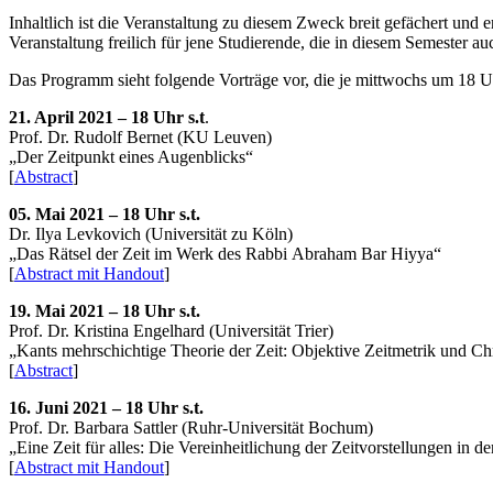
Inhaltlich ist die Veranstaltung zu diesem Zweck breit gefächert und e
Veranstaltung freilich für jene Studierende, die in diesem Semester a
Das Programm sieht folgende Vorträge vor, die je mittwochs um 18 U
21. April 2021 – 18 Uhr s.t
.
Prof. Dr. Rudolf Bernet (KU Leuven)
„Der Zeitpunkt eines Augenblicks“
[
Abstract
]
05. Mai 2021 – 18 Uhr s.t.
Dr. Ilya Levkovich (Universität zu Köln)
„Das Rätsel der Zeit im Werk des Rabbi Abraham Bar Hiyya“
[
Abstract mit Handout
]
19. Mai 2021 – 18 Uhr s.t.
Prof. Dr. Kristina Engelhard (Universität Trier)
„Kants mehrschichtige Theorie der Zeit: Objektive Zeitmetrik und C
[
Abstract
]
16. Juni 2021 – 18 Uhr s.t.
Prof. Dr. Barbara Sattler (Ruhr-Universität Bochum)
„Eine Zeit für alles: Die Vereinheitlichung der Zeitvorstellungen in d
[
Abstract mit Handout
]