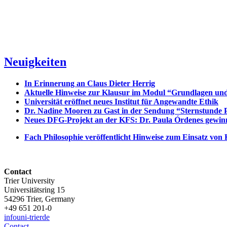
Neuigkeiten
In Erinnerung an Claus Dieter Herrig
Aktuelle Hinweise zur Klausur im Modul “Grundlagen un
Universität eröffnet neues Institut für Angewandte Ethik
Dr. Nadine Mooren zu Gast in der Sendung “Sternstunde P
Neues DFG-Projekt an der KFS: Dr. Paula Órdenes gewinn
Fach Philosophie veröffentlicht Hinweise zum Einsatz von 
Contact
Trier University
Universitätsring 15
54296 Trier, Germany
+49 651 201-0
info
uni-trier
de
Contact