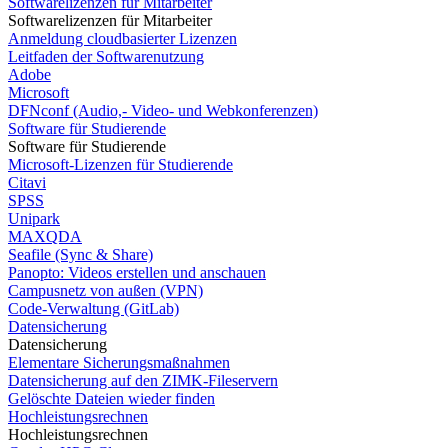
Softwarelizenzen für Mitarbeiter
Softwarelizenzen für Mitarbeiter
Anmeldung cloudbasierter Lizenzen
Leitfaden der Softwarenutzung
Adobe
Microsoft
DFNconf (Audio,- Video- und Webkonferenzen)
Software für Studierende
Software für Studierende
Microsoft-Lizenzen für Studierende
Citavi
SPSS
Unipark
MAXQDA
Seafile (Sync & Share)
Panopto: Videos erstellen und anschauen
Campusnetz von außen (VPN)
Code-Verwaltung (GitLab)
Datensicherung
Datensicherung
Elementare Sicherungsmaßnahmen
Datensicherung auf den ZIMK-Fileservern
Gelöschte Dateien wieder finden
Hochleistungsrechnen
Hochleistungsrechnen