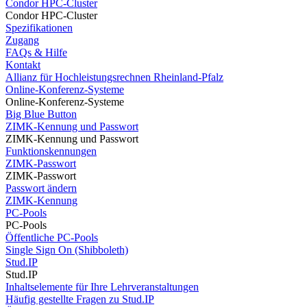
Condor HPC-Cluster
Condor HPC-Cluster
Spezifikationen
Zugang
FAQs & Hilfe
Kontakt
Allianz für Hochleistungsrechnen Rheinland-Pfalz
Online-Konferenz-Systeme
Online-Konferenz-Systeme
Big Blue Button
ZIMK-Kennung und Passwort
ZIMK-Kennung und Passwort
Funktionskennungen
ZIMK-Passwort
ZIMK-Passwort
Passwort ändern
ZIMK-Kennung
PC-Pools
PC-Pools
Öffentliche PC-Pools
Single Sign On (Shibboleth)
Stud.IP
Stud.IP
Inhaltselemente für Ihre Lehrveranstaltungen
Häufig gestellte Fragen zu Stud.IP