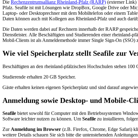
Die
Rechenzentrumsallianz Rheinland-Pfalz (RARP)
(externer Link) 
Pfalz. Seafile ist mit Lösungen wie DropBox, Google Drive oder Micr
Laptop- oder Desktoprechner mit dem Mobiltelefon oder einem Tablet z
Daten können auch mit Kollegen aus Rheinland-Pfalz und auch darüb
Die Daten werden dabei auf Rechnern innerhalb der RARP gespeichert
Dienstleister. Alle Beschäftigten und Studierenden einer rheinland
Mobil-Clients ist als Anmeldemethode immer Single Sign-On (SSO) zu
Wie viel Speicherplatz stellt Seafile zur V
Beschäftigten an den rheinland-pfälzischen Hochschulen stehen 100 
Studierende erhalten 20 GB Speicher.
Gäste erhalten keinen eigenen Speicherplatz und sind darauf angewies
Anmeldung sowie Desktop- und Mobile-Cli
Seafile
bietet sowohl für Computer mit den Betriebssystemen Windows
Software leichter nutzen zu können. Um
Seafile
zu installieren, folg
Zur
Anmeldung im Browser
(z.B. Firefox, Chrome, Edge Safari) kl
weitere Details schauen Sie sich bitte die untenstehenden Anleitungen