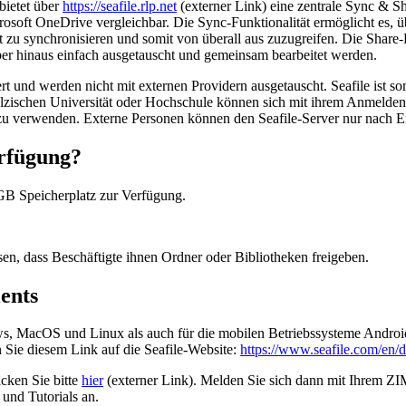
bietet über
https://seafile.rlp.net
(externer Link) eine zentrale Sync & Sh
osoft OneDrive vergleichbar. Die Sync-Funktionalität ermöglicht es, 
u synchronisieren und somit von überall aus zuzugreifen. Die Share-Fun
er hinaus einfach ausgetauscht und gemeinsam bearbeitet werden.
 und werden nicht mit externen Providern ausgetauscht. Seafile ist s
-pfälzischen Universität oder Hochschule können sich mit ihrem Anme
 verwenden. Externe Personen können den Seafile-Server nur nach Ein
erfügung?
GB Speicherplatz zur Verfügung.
en, dass Beschäftigte ihnen Ordner oder Bibliotheken freigeben.
ents
, MacOS und Linux als auch für die mobilen Betriebssysteme Android 
en Sie diesem Link auf die Seafile-Website:
https://www.seafile.com/en/
icken Sie bitte
hier
(externer Link). Melden Sie sich dann mit Ihrem 
 und Tutorials an.