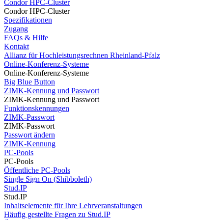
Condor HPC-Cluster
Condor HPC-Cluster
Spezifikationen
Zugang
FAQs & Hilfe
Kontakt
Allianz für Hochleistungsrechnen Rheinland-Pfalz
Online-Konferenz-Systeme
Online-Konferenz-Systeme
Big Blue Button
ZIMK-Kennung und Passwort
ZIMK-Kennung und Passwort
Funktionskennungen
ZIMK-Passwort
ZIMK-Passwort
Passwort ändern
ZIMK-Kennung
PC-Pools
PC-Pools
Öffentliche PC-Pools
Single Sign On (Shibboleth)
Stud.IP
Stud.IP
Inhaltselemente für Ihre Lehrveranstaltungen
Häufig gestellte Fragen zu Stud.IP