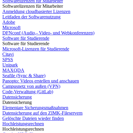
Softwarelizenzen für Mitarbeiter
Softwarelizenzen für Mitarbeiter
Anmeldung cloudbasierter Lizenzen
Leitfaden der Softwarenutzung
Adobe
Microsoft
DFNconf (Audio,- Video- und Webkonferenzen)
Software für Studierende
Software für Studierende
Microsoft-Lizenzen für Studierende
Citavi
SPSS
Unipark
MAXQDA
Seafile (Sync & Share)
Panopto: Videos erstellen und anschauen
Campusnetz von außen (VPN)
Code-Verwaltung (GitLab)
Datensicherung
Datensicherung
Elementare Sicherungsmaßnahmen
Datensicherung auf den ZIMK-Fileservern
Gelöschte Dateien wieder finden
Hochleistungsrechnen
Hochleistungsrechnen