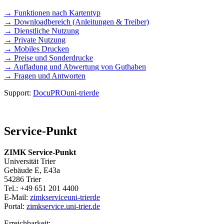
→ Funktionen nach Kartentyp
→ Downloadbereich (Anleitungen & Treiber)
→ Dienstliche Nutzung
→ Private Nutzung
→ Mobiles Drucken
→ Preise und Sonderdrucke
→ Aufladung und Abwertung von Guthaben
→ Fragen und Antworten
Support:
DocuPRO
uni-trier
de
Service-Punkt
ZIMK Service-Punkt
Universität Trier
Gebäude E, E43a
54286 Trier
Tel.: +49 651 201 4400
E-Mail:
zimkservice
uni-trier
de
Portal:
zimkservice.uni-trier.de
Erreichbarkeit: