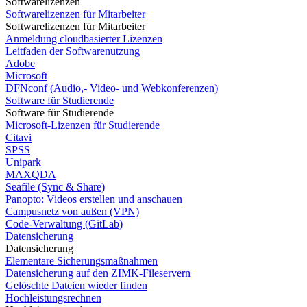
Softwarelizenzen
Softwarelizenzen für Mitarbeiter
Softwarelizenzen für Mitarbeiter
Anmeldung cloudbasierter Lizenzen
Leitfaden der Softwarenutzung
Adobe
Microsoft
DFNconf (Audio,- Video- und Webkonferenzen)
Software für Studierende
Software für Studierende
Microsoft-Lizenzen für Studierende
Citavi
SPSS
Unipark
MAXQDA
Seafile (Sync & Share)
Panopto: Videos erstellen und anschauen
Campusnetz von außen (VPN)
Code-Verwaltung (GitLab)
Datensicherung
Datensicherung
Elementare Sicherungsmaßnahmen
Datensicherung auf den ZIMK-Fileservern
Gelöschte Dateien wieder finden
Hochleistungsrechnen