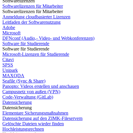
Softwarelizenzen
Softwarelizenzen für Mitarbeiter
Softwarelizenzen für Mitarbeiter
Anmeldung cloudbasierter Lizenzen
Leitfaden der Softwarenutzung
Adobe
Microsoft
DFNconf (Audio,- Video- und Webkonferenzen)
Software für Studierende
Software für Studierende
Microsoft-Lizenzen für Studierende
Citavi
SPSS
Unipark
MAXQDA
Seafile (Sync & Share)
Panopto: Videos erstellen und anschauen
Campusnetz von außen (VPN)
Code-Verwaltung (GitLab)
Datensicherung
Datensicherung
Elementare Sicherungsmaßnahmen
Datensicherung auf den ZIMK-Fileservern
Gelöschte Dateien wieder finden
Hochleistungsrechnen