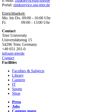
E-Mail:
zimkservice
uni-trier
de
Portal:
zimkservice.uni-trier.de
Erreichbarkeit:
Mo. bis Do. 09:00 - 16:00 Uhr
Fr. 09:00 - 13:00 Uhr
Contact
Trier University
Universitätsring 15
54296 Trier, Germany
+49 651 201-0
info
uni-trier
de
Contact
Facilities
Faculties & Subjects
Library
Canteen
IT
Sports
Shop
Press
Jobs
Campus maps