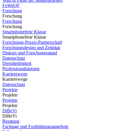
Wall of Fame der Masterarbeiten
FoWeQF
Forschung
Forschung
Forschung
Forschung
Smartphonefreie Klasse
Smartphonefreie Klasse
Forschungs-Praxis-Partnerschaft
Forschungsdesign und Zeitplan
Diskurs und Forschungsstand
Datenschutz
Dreigliedrigkeit
Professionalisierung
Karrierewege
Karrierewege
Datenschutz
Projekte
Projekte
Projekte
Projekte
DiBeVi
DiBeVi
Beratung
Fachtage und Fortbildungsangebote