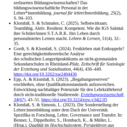
zerfaserten Bildungswissenschaften? Das
bildungswissenschaftliche Personal in der
Lehrer*innenbildung.
journal für lehrerInnenbildung, 25
(2),
S. 94–103.
Klomfaß, S. & Schmalen, C. (2025). Selbstwirksam.
Teamfähig. Aktiv. Resilient. Kompetent. Wie die IGS Salmtal
ihre Schüler/innen S.T.A.R.K. fürs Leben durch
personalisiertes Lernen macht.
Lehren & Lernen, 51
(4), 32–
35.
Gordt, S. & Klomfaß, S. (2024). Festkleben statt Entkoppeln?
Eine gerechtigkeitstheoretische Analyse
des schulischen Langzeitpraktikums an nicht-gymnasialen
Sekundarschulen in Rheinland-Pfalz.
Zeitschrift für Soziologie
der Erziehung und Sozialisation, 44
(4), 436–449.
https://doi.org/10.3262/zse2404436
Epp, A. & Klomfaß, S. (2023). „Begabungsreserven“
erschließen, ohne Qualifikationsstandards aufzuweichen.
Entwicklung nachhaltiger Potenziale für den Lehrkräfteberuf
durch nicht-traditionelle Studierende.
Erziehungswissenschaft,
34
(67)
, 43–51.
https://doi.org/10.3224/ezw.v34i2.05
Klomfaß, S. & Simonis, L. (2023). Die Sonderstellung der
Lehrer:innenbildung unter dem Dach der Universität.
Spezifika in Forschung, Lehre, Governance und Transfer. In:
Benner, I., Dippelhofer, S., Hombach, K., & Müller, L.
(Hrsg.),
Qualität im Hochschulsystem. Perspektiven aus