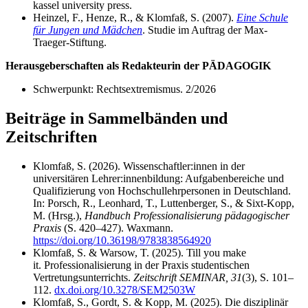
kassel university press.
Heinzel, F., Henze, R., & Klomfaß, S. (2007).
Eine Schule
für Jungen und Mädchen
. Studie im Auftrag der Max-
Traeger-Stiftung.
Herausgeberschaften als Redakteurin der PÄDAGOGIK
Schwerpunkt: Rechtsextremismus. 2/2026
Beiträge in Sammelbänden und
Zeitschriften
Klomfaß, S. (2026). Wissenschaftler:innen in der
universitären Lehrer:innenbildung: Aufgabenbereiche und
Qualifizierung von Hochschullehrpersonen in Deutschland.
In: Porsch, R., Leonhard, T., Luttenberger, S., & Sixt-Kopp,
M. (Hrsg.),
Handbuch Professionalisierung pädagogischer
Praxis
(S. 420–427). Waxmann.
https://doi.org/10.36198/9783838564920
Klomfaß, S. & Warsow, T. (2025). Till you make
it. Professionalisierung in der Praxis studentischen
Vertretungsunterrichts.
Zeitschrift SEMINAR, 31
(3), S. 101–
112.
dx.doi.org/10.3278/SEM2503W
Klomfaß, S., Gordt, S. & Kopp, M. (2025). Die disziplinär