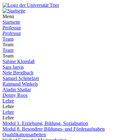
Menü
Startseite
Professur
Professur
Team
Team
Team
Team
Sabine Klomfaß
Sara Jarvis
Nele Breidbach
Samuel Schmelzer
Raimund Winkels
Aladin Shallar
Denny Roos
Lehre
Lehre
Lehre
Lehre
Modul 1. Erziehung, Bildung, Sozialisation
Modul 8. Besondere Bildungs- und Förderaufgaben
Qualifikationsarbeiten