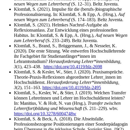
neuen Wegen zum Lehrerberuf
(S. 12–31). Beltz Juventa.
Klomfaß, S. (2021). Impulse für die (berufs-)biographische
Professionalisierung. In: Klomfaß, S. & Epp, A. (Hrsg.),
Auf
neuen Wegen zum Lehrerberuf
(S. 174–183). Beltz Juventa.
Klomfaß, S. (2021). Helmkes Nachruf-Aufgabe als
Reflexionsanlass. Zur Entwicklung eines professionellen
Habitus. In: Klomfaß, S. & Epp, A. (Hrsg.),
Auf neuen Wegen
zum Lehrerberuf
(S. 233–249). Beltz Juventa.
Klomfaß, S., Brand, S., Brüggemann, J., & Nesseler, K.
(2020). Die erste Sitzung. Wie entwerfen Hochschullehrende
ihr Fachgebiet für Studienanfänger*innen im
Lehramtsstudium?
Herausforderung Lehrer*innenbildung,
3
(1), 423–438.
https://doi.org/10.4119/hlz-2698
Klomfaß, S. & Kesler, W., Stier, J. (2020). Praxisansprüche.
Theorie-Praxis-Reflexionen abgeordneter Lehrer_innen im
Hochschuldienst.
Herausforderung Lehrer*innenbildung,
3
(2), 151–163.
https://doi.org/10.4119/hlz-2495
Klomfaß, S., Kesler, W., & Stier, J. (2019). Welchen Transfer
können Lehrerinnen und Lehrer im Hochschuldienst leisten?
In: Manitius, V. & Holt, N. van (Hrsg.),
Transfer zwischen
Lehrer(fort)bildung und Wissenschaft
(S. 211–229). wbv.
https://doi.org/10.3278/6004748w
Klomfaß, S. & Beck, A. (2018). Die Abseitsfalle.
Professionsbezogene Positionierungen einer Sonderpädagogin
beim Übergang in die inklusive Schule.
Sozialer Sinn, 19
(2),