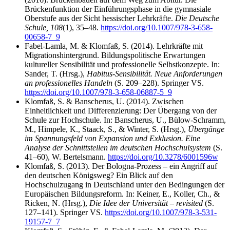
Brückenfunktion der Einführungsphase in die gymnasiale
Oberstufe aus der Sicht hessischer Lehrkräfte.
Die Deutsche
Schule, 108
(1), 35–48.
https://doi.org/10.1007/978-3-658-
00658-7_9
Fabel-Lamla, M. & Klomfaß, S. (2014). Lehrkräfte mit
Migrationshintergrund. Bildungspolitische Erwartungen
kultureller Sensibilität und professionelle Selbstkonzepte. In:
Sander, T. (Hrsg.),
Habitus-Sensibilität. Neue Anforderungen
an professionelles Handeln
(S. 209–228). Springer VS.
https://doi.org/10.1007/978-3-658-06887-5_9
Klomfaß, S. & Banscherus, U. (2014). Zwischen
Einheitlichkeit und Differenzierung: Der Übergang von der
Schule zur Hochschule. In: Banscherus, U., Bülow-Schramm,
M., Himpele, K., Staack, S., & Winter, S. (Hrsg.),
Übergänge
im Spannungsfeld von Expansion und Exklusion. Eine
Analyse der Schnittstellen im deutschen Hochschulsystem
(S.
41–60), W. Bertelsmann.
https://doi.org/10.3278/6001596w
Klomfaß, S. (2013). Der Bologna-Prozess – ein Angriff auf
den deutschen Königsweg? Ein Blick auf den
Hochschulzugang in Deutschland unter den Bedingungen der
Europäischen Bildungsreform. In: Keiner, E., Koller, Ch., &
Ricken, N. (Hrsg.),
Die Idee der Universität – revisited
(S.
127–141). Springer VS.
https://doi.org/10.1007/978-3-531-
19157-7_7