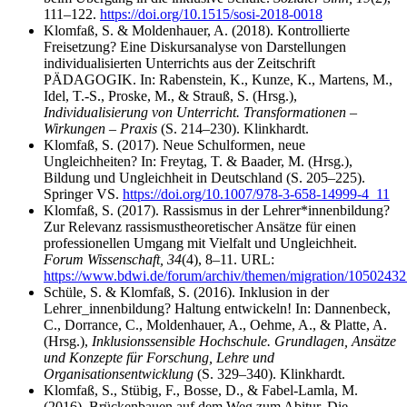
111–122.
https://doi.org/10.1515/sosi-2018-0018
Klomfaß, S. & Moldenhauer, A. (2018). Kontrollierte
Freisetzung? Eine Diskursanalyse von Darstellungen
individualisierten Unterrichts aus der Zeitschrift
PÄDAGOGIK. In: Rabenstein, K., Kunze, K., Martens, M.,
Idel, T.-S., Proske, M., & Strauß, S. (Hrsg.),
Individualisierung von Unterricht. Transformationen –
Wirkungen – Praxis
(S. 214–230). Klinkhardt.
Klomfaß, S. (2017). Neue Schulformen, neue
Ungleichheiten? In: Freytag, T. & Baader, M. (Hrsg.),
Bildung und Ungleichheit in Deutschland (S. 205–225).
Springer VS.
https://doi.org/10.1007/978-3-658-14999-4_11
Klomfaß, S. (2017). Rassismus in der Lehrer*innenbildung?
Zur Relevanz rassismustheoretischer Ansätze für einen
professionellen Umgang mit Vielfalt und Ungleichheit.
Forum Wissenschaft, 34
(4), 8–11. URL:
https://www.bdwi.de/forum/archiv/themen/migration/10502432
Schüle, S. & Klomfaß, S. (2016). Inklusion in der
Lehrer_innenbildung? Haltung entwickeln! In: Dannenbeck,
C., Dorrance, C., Moldenhauer, A., Oehme, A., & Platte, A.
(Hrsg.),
Inklusionssensible Hochschule. Grundlagen, Ansätze
und Konzepte für Forschung, Lehre und
Organisationsentwicklung
(S. 329–340). Klinkhardt.
Klomfaß, S., Stübig, F., Bosse, D., & Fabel-Lamla, M.
(2016). Brückenbauen auf dem Weg zum Abitur. Die