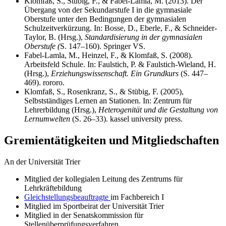
Klomfaß, S., Stübig, F., & Fabel-Lamla, M. (2013). Der
Übergang von der Sekundarstufe I in die gymnasiale
Oberstufe unter den Bedingungen der gymnasialen
Schulzeitverkürzung. In: Bosse, D., Eberle, F., & Schneider-
Taylor, B. (Hrsg.),
Standardisierung in der gymnasialen
Oberstufe (
S. 147–160). Springer VS.
Fabel-Lamla, M., Heinzel, F., & Klomfaß, S. (2008).
Arbeitsfeld Schule. In: Faulstich, P. & Faulstich-Wieland, H.
(Hrsg.),
Erziehungswissenschaft. Ein Grundkurs
(S. 447–
469). rororo.
Klomfaß, S., Rosenkranz, S., & Stübig, F. (2005),
Selbstständiges Lernen an Stationen. In: Zentrum für
Lehrerbildung (Hrsg.),
Heterogenität und die Gestaltung von
Lernumwelten
(S. 26–33). kassel university press.
Gremientätigkeiten und Mitgliedschaften
An der Universität Trier
Mitglied der kollegialen Leitung des Zentrums für
Lehrkräftebildung
Gleichstellungsbeauftragte
im Fachbereich I
Mitglied im Sportbeirat der Universität Trier
Mitglied in der Senatskommission für
Stellenüberprüfungsverfahren