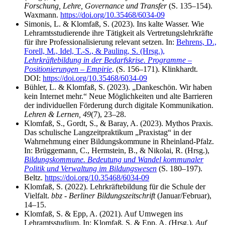
Forschung, Lehre, Governance und Transfer
(S. 135–154).
Waxmann.
https://doi.org/10.35468/6034-09
Simonis, L. & Klomfaß, S. (2023). Ins kalte Wasser. Wie
Lehramtsstudierende ihre Tätigkeit als Vertretungslehrkräfte
für ihre Professionalisierung relevant setzen. In:
Behrens, D.,
Forell, M., Idel, T.-S., & Pauling, S. (Hrsg.),
Lehrkräftebildung in der Bedarfskrise. Programme –
Positionierungen – Empirie
. (S. 156–171). Klinkhardt.
DOI:
https://doi.org/10.35468/6034-09
Bühler, L. & Klomfaß, S. (2023). „Dankeschön. Wir haben
kein Internet mehr.“ Neue Möglichkeiten und alte Barrieren
der individuellen Förderung durch digitale Kommunikation.
Lehren & Lernen, 49
(7), 23–28.
Klomfaß, S., Gordt, S., & Baray, A. (2023). Mythos Praxis.
Das schulische Langzeitpraktikum „Praxistag“ in der
Wahrnehmung einer Bildungskommune in Rheinland-Pfalz.
In: Brüggemann, C., Hermstein, B., & Nikolai, R. (Hrsg.),
Bildungskommune. Bedeutung und Wandel kommunaler
Politik und Verwaltung im Bildungswesen
(S. 180–197).
Beltz.
https://doi.org/10.35468/6034-09
Klomfaß, S. (2022). Lehrkräftebildung für die Schule der
Vielfalt.
bbz - Berliner Bildungszeitschrift
(Januar/Februar),
14–15.
Klomfaß, S. & Epp, A. (2021). Auf Umwegen ins
Lehramtsstudium. In: Klomfaß, S. & Epp, A. (Hrsg.),
Auf