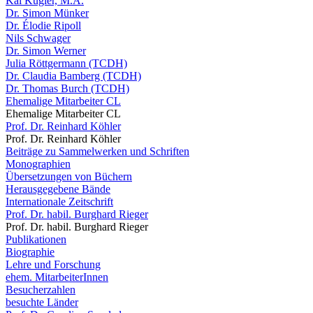
Kai Kugler, M.A.
Dr. Simon Münker
Dr. Élodie Ripoll
Nils Schwager
Dr. Simon Werner
Julia Röttgermann (TCDH)
Dr. Claudia Bamberg (TCDH)
Dr. Thomas Burch (TCDH)
Ehemalige Mitarbeiter CL
Ehemalige Mitarbeiter CL
Prof. Dr. Reinhard Köhler
Prof. Dr. Reinhard Köhler
Beiträge zu Sammelwerken und Schriften
Monographien
Übersetzungen von Büchern
Herausgegebene Bände
Internationale Zeitschrift
Prof. Dr. habil. Burghard Rieger
Prof. Dr. habil. Burghard Rieger
Publikationen
Biographie
Lehre und Forschung
ehem. MitarbeiterInnen
Besucherzahlen
besuchte Länder