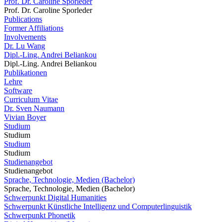
Prof. Dr. Caroline Sporleder
Prof. Dr. Caroline Sporleder
Publications
Former Affiliations
Involvements
Dr. Lu Wang
Dipl.-Ling. Andrei Beliankou
Dipl.-Ling. Andrei Beliankou
Publikationen
Lehre
Software
Curriculum Vitae
Dr. Sven Naumann
Vivian Boyer
Studium
Studium
Studium
Studium
Studienangebot
Studienangebot
Sprache, Technologie, Medien (Bachelor)
Sprache, Technologie, Medien (Bachelor)
Schwerpunkt Digital Humanities
Schwerpunkt Künstliche Intelligenz und Computerlinguistik
Schwerpunkt Phonetik