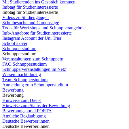
Mit Studierenden ins Gespräch kommen
Infotag für Studieninteressierte
Infotag für Studieninteressierte
Videos zu Studiengängen
Schulbesuche und Campustage
Tools für Workshops und Schnupperangebote
Info-Angebote für Studieninteressierte
Instagram Account der Uni Trier
School´s over
Schnupperstudium
Schnupperstudium
Veranstaltungen zum Schnuppern
FAQ Schnupperstudium
Schnupperveranstaltungen im Netz
Wissen macht durstig
Team Schnupperstudium
Anmeldung zum Schnupperstudium
Bewerbung
Bewerbung
Hinweise zum Dienst
Hinweise zum Status der Bewerbung
Bewerbungsportal PORTA
Amtliche Beglaubigung
Deutsche Bewerber:innen
Deutsche Bewerber:innen