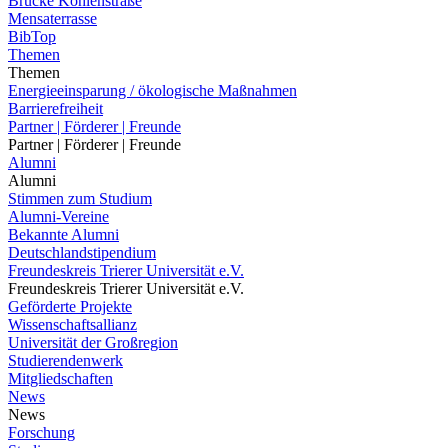
Brücke Kohlenstraße
Mensaterrasse
BibTop
Themen
Themen
Energieeinsparung / ökologische Maßnahmen
Barrierefreiheit
Partner | Förderer | Freunde
Partner | Förderer | Freunde
Alumni
Alumni
Stimmen zum Studium
Alumni-Vereine
Bekannte Alumni
Deutschlandstipendium
Freundeskreis Trierer Universität e.V.
Freundeskreis Trierer Universität e.V.
Geförderte Projekte
Wissenschaftsallianz
Universität der Großregion
Studierendenwerk
Mitgliedschaften
News
News
Forschung