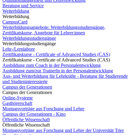
Qualitätsmanagement und Lehrentwicklung
Beratung und Service
Weiterbildung
Weiterbildung
CampusCard
Weiterbildungsangebote: Weiterbildungsstudiengänge,
Zertifikatskurse, Angebote für Lehrer:innen
Weiterbildungsstudiengänge
Weiterbildungsstudiengänge
Lehr-/Lernlabore
Zertifikatskurse - Certificate of Advanced Studies (CAS)
Zertifikatskurse - Certificate of Advanced Studies (CAS)
Ausbildung zum Coach in der Personalentwicklung
Ausbildung zum/zur TrainerIn in der Personalentwicklung
Aus- und Weiterbildung für Lehrkräfte - Beratung für Studierende
und Studieninteressierte
Campus der Generationen
Campus der Generationen
Online-Systeme
Gasthörerschaft
Montagsvorträge aus Forschung und Lehre
Campus der Generationen - Kino
Öffentliche Wissenschaft
Öffentliche Wissenschaft
Montagsvorträge aus Forschung und Lehre der Universität Trier