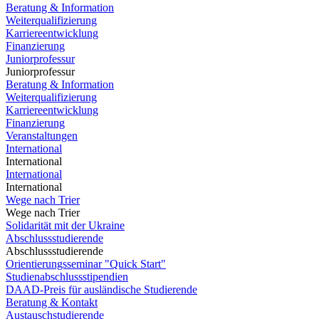
Beratung & Information
Weiterqualifizierung
Karriereentwicklung
Finanzierung
Juniorprofessur
Juniorprofessur
Beratung & Information
Weiterqualifizierung
Karriereentwicklung
Finanzierung
Veranstaltungen
International
International
International
International
Wege nach Trier
Wege nach Trier
Solidarität mit der Ukraine
Abschlussstudierende
Abschlussstudierende
Orientierungsseminar "Quick Start"
Studienabschlussstipendien
DAAD-Preis für ausländische Studierende
Beratung & Kontakt
Austauschstudierende