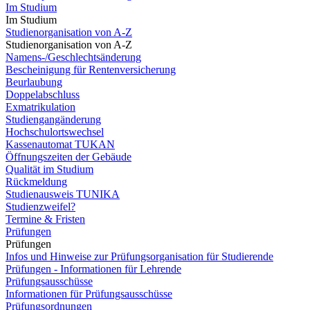
Im Studium
Im Studium
Studienorganisation von A-Z
Studienorganisation von A-Z
Namens-/Geschlechtsänderung
Bescheinigung für Rentenversicherung
Beurlaubung
Doppelabschluss
Exmatrikulation
Studiengangänderung
Hochschulortswechsel
Kassenautomat TUKAN
Öffnungszeiten der Gebäude
Qualität im Studium
Rückmeldung
Studienausweis TUNIKA
Studienzweifel?
Termine & Fristen
Prüfungen
Prüfungen
Infos und Hinweise zur Prüfungsorganisation für Studierende
Prüfungen - Informationen für Lehrende
Prüfungsausschüsse
Informationen für Prüfungsausschüsse
Prüfungsordnungen