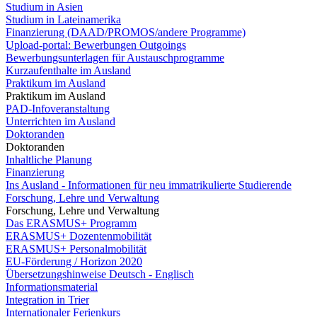
Studium in Asien
Studium in Lateinamerika
Finanzierung (DAAD/PROMOS/andere Programme)
Upload-portal: Bewerbungen Outgoings
Bewerbungsunterlagen für Austauschprogramme
Kurzaufenthalte im Ausland
Praktikum im Ausland
Praktikum im Ausland
PAD-Infoveranstaltung
Unterrichten im Ausland
Doktoranden
Doktoranden
Inhaltliche Planung
Finanzierung
Ins Ausland - Informationen für neu immatrikulierte Studierende
Forschung, Lehre und Verwaltung
Forschung, Lehre und Verwaltung
Das ERASMUS+ Programm
ERASMUS+ Dozentenmobilität
ERASMUS+ Personalmobilität
EU-Förderung / Horizon 2020
Übersetzungshinweise Deutsch - Englisch
Informationsmaterial
Integration in Trier
Internationaler Ferienkurs