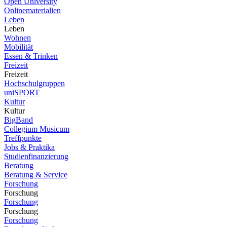
Open University
Onlinematerialien
Leben
Leben
Wohnen
Mobilität
Essen & Trinken
Freizeit
Freizeit
Hochschulgruppen
uniSPORT
Kultur
Kultur
BigBand
Collegium Musicum
Treffpunkte
Jobs & Praktika
Studienfinanzierung
Beratung
Beratung & Service
Forschung
Forschung
Forschung
Forschung
Forschung