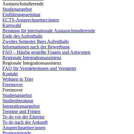
Austauschstudierende
Studienangebot
Einführungsseminar
ECTS-Ansprechpartner:innen
Kurswahl
Beratung für internationale Austauschstudierende
Ende des Aufenthalts
Zweites Semester Ihres Aufenthalts
Informationen nach der Bewerbung
FAQ – Häufig gestellte Fragen und Antworten
Regionale Integrationsassistenz
Regionale Integrationsassistenz
FAQ für Vermieterinnen und Vermieter
Kontakt
Wohnen in Trier
Freemover
Freemover
Studienangebot
Studienberatung
Integrationsangebot
Termine und Fristen
To do vor der Einreise
To do nach der Ankunft
Ansprechpartner:innen
Promovierende