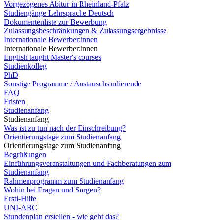
Vorgezogenes Abitur in Rheinland-Pfalz
Studiengänge Lehrsprache Deutsch
Dokumentenliste zur Bewerbung
Zulassungsbeschränkungen & Zulassungsergebnisse
Internationale Bewerber:innen
Internationale Bewerber:innen
English taught Master's courses
Studienkolleg
PhD
Sonstige Programme / Austauschstudierende
FAQ
Fristen
Studienanfang
Studienanfang
Was ist zu tun nach der Einschreibung?
Orientierungstage zum Studienanfang
Orientierungstage zum Studienanfang
Begrüßungen
Einführungsveranstaltungen und Fachberatungen zum
Studienanfang
Rahmenprogramm zum Studienanfang
Wohin bei Fragen und Sorgen?
Ersti-Hilfe
UNI-ABC
Stundenplan erstellen - wie geht das?