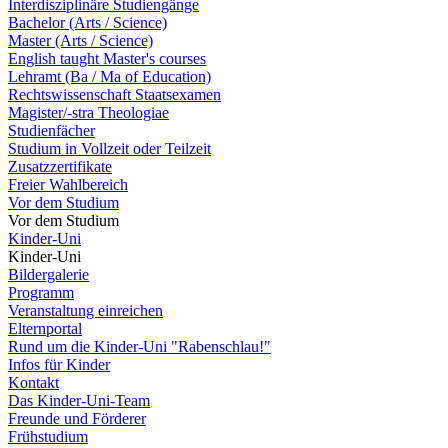
Interdisziplinäre Studiengänge
Bachelor (Arts / Science)
Master (Arts / Science)
English taught Master's courses
Lehramt (Ba / Ma of Education)
Rechtswissenschaft Staatsexamen
Magister/-stra Theologiae
Studienfächer
Studium in Vollzeit oder Teilzeit
Zusatzzertifikate
Freier Wahlbereich
Vor dem Studium
Vor dem Studium
Kinder-Uni
Kinder-Uni
Bildergalerie
Programm
Veranstaltung einreichen
Elternportal
Rund um die Kinder-Uni "Rabenschlau!"
Infos für Kinder
Kontakt
Das Kinder-Uni-Team
Freunde und Förderer
Frühstudium