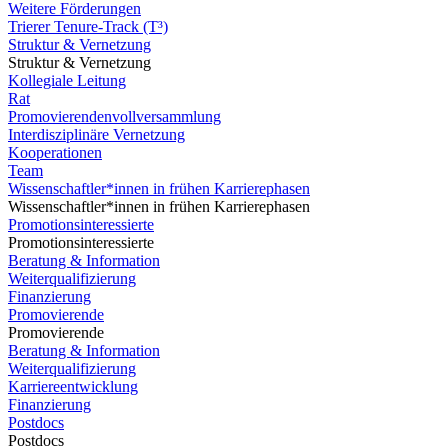
Weitere Förderungen
Trierer Tenure-Track (T³)
Struktur & Vernetzung
Struktur & Vernetzung
Kollegiale Leitung
Rat
Promovierendenvollversammlung
Interdisziplinäre Vernetzung
Kooperationen
Team
Wissenschaftler*innen in frühen Karrierephasen
Wissenschaftler*innen in frühen Karrierephasen
Promotionsinteressierte
Promotionsinteressierte
Beratung & Information
Weiterqualifizierung
Finanzierung
Promovierende
Promovierende
Beratung & Information
Weiterqualifizierung
Karriereentwicklung
Finanzierung
Postdocs
Postdocs