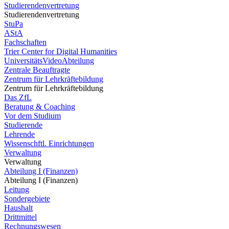
Studierendenvertretung
Studierendenvertretung
StuPa
AStA
Fachschaften
Trier Center for Digital Humanities
UniversitätsVideoAbteilung
Zentrale Beauftragte
Zentrum für Lehrkräftebildung
Zentrum für Lehrkräftebildung
Das ZfL
Beratung & Coaching
Vor dem Studium
Studierende
Lehrende
Wissenschftl. Einrichtungen
Verwaltung
Verwaltung
Abteilung I (Finanzen)
Abteilung I (Finanzen)
Leitung
Sondergebiete
Haushalt
Drittmittel
Rechnungswesen