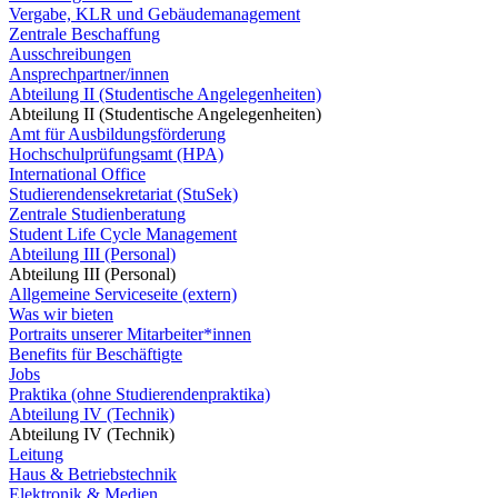
Vergabe, KLR und Gebäudemanagement
Zentrale Beschaffung
Ausschreibungen
Ansprechpartner/innen
Abteilung II (Studentische Angelegenheiten)
Abteilung II (Studentische Angelegenheiten)
Amt für Ausbildungsförderung
Hochschulprüfungsamt (HPA)
International Office
Studierendensekretariat (StuSek)
Zentrale Studienberatung
Student Life Cycle Management
Abteilung III (Personal)
Abteilung III (Personal)
Allgemeine Serviceseite (extern)
Was wir bieten
Portraits unserer Mitarbeiter*innen
Benefits für Beschäftigte
Jobs
Praktika (ohne Studierendenpraktika)
Abteilung IV (Technik)
Abteilung IV (Technik)
Leitung
Haus & Betriebstechnik
Elektronik & Medien