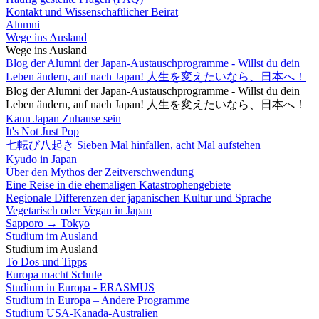
Kontakt und Wissenschaftlicher Beirat
Alumni
Wege ins Ausland
Wege ins Ausland
Blog der Alumni der Japan-Austauschprogramme - Willst du dein
Leben ändern, auf nach Japan! 人生を変えたいなら、日本へ！
Blog der Alumni der Japan-Austauschprogramme - Willst du dein
Leben ändern, auf nach Japan! 人生を変えたいなら、日本へ！
Kann Japan Zuhause sein
It's Not Just Pop
七転び八起き Sieben Mal hinfallen, acht Mal aufstehen
Kyudo in Japan
Über den Mythos der Zeitverschwendung
Eine Reise in die ehemaligen Katastrophengebiete
Regionale Differenzen der japanischen Kultur und Sprache
Vegetarisch oder Vegan in Japan
Sapporo → Tokyo
Studium im Ausland
Studium im Ausland
To Dos und Tipps
Europa macht Schule
Studium in Europa - ERASMUS
Studium in Europa – Andere Programme
Studium USA-Kanada-Australien