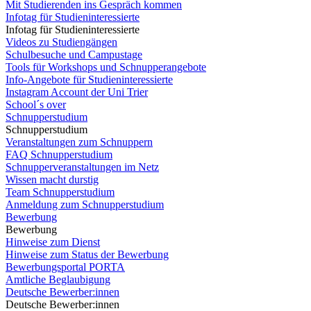
Mit Studierenden ins Gespräch kommen
Infotag für Studieninteressierte
Infotag für Studieninteressierte
Videos zu Studiengängen
Schulbesuche und Campustage
Tools für Workshops und Schnupperangebote
Info-Angebote für Studieninteressierte
Instagram Account der Uni Trier
School´s over
Schnupperstudium
Schnupperstudium
Veranstaltungen zum Schnuppern
FAQ Schnupperstudium
Schnupperveranstaltungen im Netz
Wissen macht durstig
Team Schnupperstudium
Anmeldung zum Schnupperstudium
Bewerbung
Bewerbung
Hinweise zum Dienst
Hinweise zum Status der Bewerbung
Bewerbungsportal PORTA
Amtliche Beglaubigung
Deutsche Bewerber:innen
Deutsche Bewerber:innen