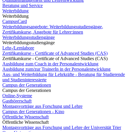
Qualitätsmanagement und Lehrentwicklung
Beratung und Service
Weiterbildung
Weiterbildung
CampusCard
Weiterbildungsangebote: Weiterbildungsstudiengänge,
Zertifikatskurse, Angebote für Lehrer:innen
Weiterbildungsstudiengänge
Weiterbildungsstudiengänge
Lehr-/Lernlabore
Zertifikatskurse - Certificate of Advanced Studies (CAS)
Zertifikatskurse - Certificate of Advanced Studies (CAS)
Ausbildung zum Coach in der Personalentwicklung
Ausbildung zum/zur TrainerIn in der Personalentwicklung
Aus- und Weiterbildung für Lehrkräfte - Beratung für Studierende
und Studieninteressierte
Campus der Generationen
Campus der Generationen
Online-Systeme
Gasthörerschaft
Montagsvorträge aus Forschung und Lehre
Campus der Generationen - Kino
Öffentliche Wissenschaft
Öffentliche Wissenschaft
Montagsvorträge aus Forschung und Lehre der Universität Trier