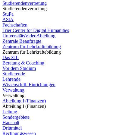
Studierendenvertretung
Studierendenvertretung
StuPa
AStA
Fachschaften
Trier Center for Digital Humanities
UniversitätsVideoAbteilung
Zentrale Beauftragte
Zentrum für Lehrkräftebildung
Zentrum für Lehrkräftebildung
Das ZfL
Beratung & Coaching
Vor dem Studium
Studierende
Lehrende
Wissenschftl. Einrichtungen
Verwaltung
Verwaltung
Abteilung I (Finanzen)
Abteilung I (Finanzen)
Leitung
Sondergebiete
Haushalt
Drittmittel
Rechnungswesen