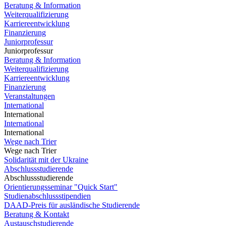
Beratung & Information
Weiterqualifizierung
Karriereentwicklung
Finanzierung
Juniorprofessur
Juniorprofessur
Beratung & Information
Weiterqualifizierung
Karriereentwicklung
Finanzierung
Veranstaltungen
International
International
International
International
Wege nach Trier
Wege nach Trier
Solidarität mit der Ukraine
Abschlussstudierende
Abschlussstudierende
Orientierungsseminar "Quick Start"
Studienabschlussstipendien
DAAD-Preis für ausländische Studierende
Beratung & Kontakt
Austauschstudierende