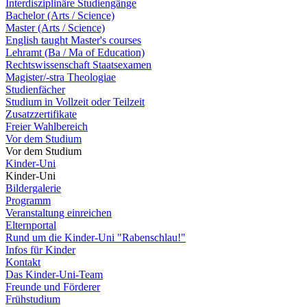
Interdisziplinäre Studiengänge
Bachelor (Arts / Science)
Master (Arts / Science)
English taught Master's courses
Lehramt (Ba / Ma of Education)
Rechtswissenschaft Staatsexamen
Magister/-stra Theologiae
Studienfächer
Studium in Vollzeit oder Teilzeit
Zusatzzertifikate
Freier Wahlbereich
Vor dem Studium
Vor dem Studium
Kinder-Uni
Kinder-Uni
Bildergalerie
Programm
Veranstaltung einreichen
Elternportal
Rund um die Kinder-Uni "Rabenschlau!"
Infos für Kinder
Kontakt
Das Kinder-Uni-Team
Freunde und Förderer
Frühstudium