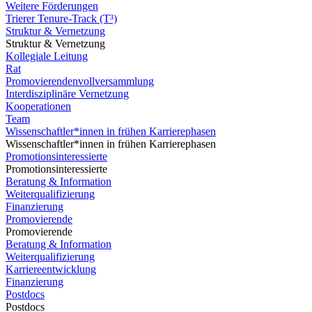
Weitere Förderungen
Trierer Tenure-Track (T³)
Struktur & Vernetzung
Struktur & Vernetzung
Kollegiale Leitung
Rat
Promovierendenvollversammlung
Interdisziplinäre Vernetzung
Kooperationen
Team
Wissenschaftler*innen in frühen Karrierephasen
Wissenschaftler*innen in frühen Karrierephasen
Promotionsinteressierte
Promotionsinteressierte
Beratung & Information
Weiterqualifizierung
Finanzierung
Promovierende
Promovierende
Beratung & Information
Weiterqualifizierung
Karriereentwicklung
Finanzierung
Postdocs
Postdocs