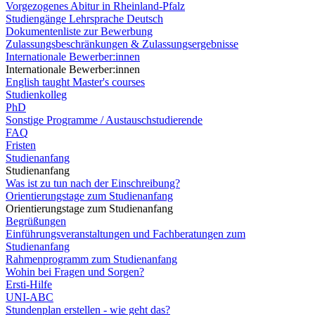
Vorgezogenes Abitur in Rheinland-Pfalz
Studiengänge Lehrsprache Deutsch
Dokumentenliste zur Bewerbung
Zulassungsbeschränkungen & Zulassungsergebnisse
Internationale Bewerber:innen
Internationale Bewerber:innen
English taught Master's courses
Studienkolleg
PhD
Sonstige Programme / Austauschstudierende
FAQ
Fristen
Studienanfang
Studienanfang
Was ist zu tun nach der Einschreibung?
Orientierungstage zum Studienanfang
Orientierungstage zum Studienanfang
Begrüßungen
Einführungsveranstaltungen und Fachberatungen zum
Studienanfang
Rahmenprogramm zum Studienanfang
Wohin bei Fragen und Sorgen?
Ersti-Hilfe
UNI-ABC
Stundenplan erstellen - wie geht das?