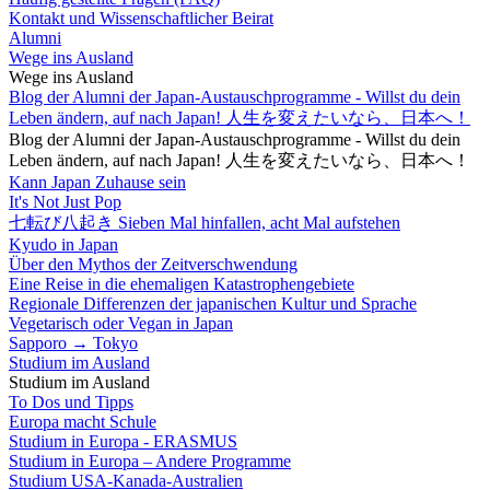
Kontakt und Wissenschaftlicher Beirat
Alumni
Wege ins Ausland
Wege ins Ausland
Blog der Alumni der Japan-Austauschprogramme - Willst du dein
Leben ändern, auf nach Japan! 人生を変えたいなら、日本へ！
Blog der Alumni der Japan-Austauschprogramme - Willst du dein
Leben ändern, auf nach Japan! 人生を変えたいなら、日本へ！
Kann Japan Zuhause sein
It's Not Just Pop
七転び八起き Sieben Mal hinfallen, acht Mal aufstehen
Kyudo in Japan
Über den Mythos der Zeitverschwendung
Eine Reise in die ehemaligen Katastrophengebiete
Regionale Differenzen der japanischen Kultur und Sprache
Vegetarisch oder Vegan in Japan
Sapporo → Tokyo
Studium im Ausland
Studium im Ausland
To Dos und Tipps
Europa macht Schule
Studium in Europa - ERASMUS
Studium in Europa – Andere Programme
Studium USA-Kanada-Australien