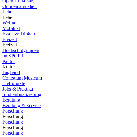
Open University
Onlinematerialien
Leben
Leben
Wohnen
Mobilität
Essen & Trinken
Freizeit
Freizeit
Hochschulgruppen
uniSPORT
Kultur
Kultur
BigBand
Collegium Musicum
Treffpunkte
Jobs & Praktika
Studienfinanzierung
Beratung
Beratung & Service
Forschung
Forschung
Forschung
Forschung
Forschung