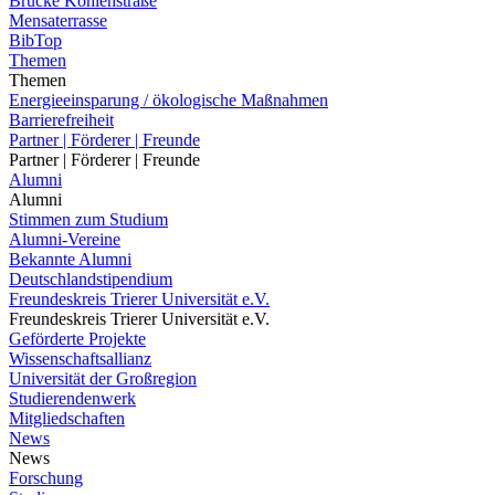
Brücke Kohlenstraße
Mensaterrasse
BibTop
Themen
Themen
Energieeinsparung / ökologische Maßnahmen
Barrierefreiheit
Partner | Förderer | Freunde
Partner | Förderer | Freunde
Alumni
Alumni
Stimmen zum Studium
Alumni-Vereine
Bekannte Alumni
Deutschlandstipendium
Freundeskreis Trierer Universität e.V.
Freundeskreis Trierer Universität e.V.
Geförderte Projekte
Wissenschaftsallianz
Universität der Großregion
Studierendenwerk
Mitgliedschaften
News
News
Forschung