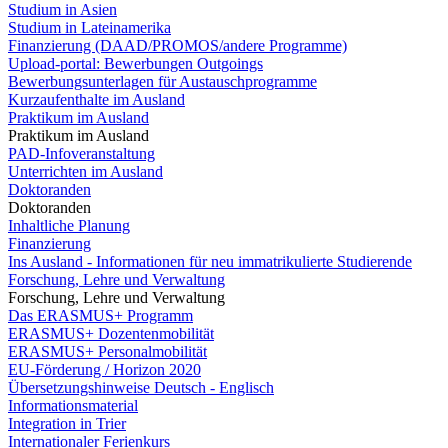
Studium in Asien
Studium in Lateinamerika
Finanzierung (DAAD/PROMOS/andere Programme)
Upload-portal: Bewerbungen Outgoings
Bewerbungsunterlagen für Austauschprogramme
Kurzaufenthalte im Ausland
Praktikum im Ausland
Praktikum im Ausland
PAD-Infoveranstaltung
Unterrichten im Ausland
Doktoranden
Doktoranden
Inhaltliche Planung
Finanzierung
Ins Ausland - Informationen für neu immatrikulierte Studierende
Forschung, Lehre und Verwaltung
Forschung, Lehre und Verwaltung
Das ERASMUS+ Programm
ERASMUS+ Dozentenmobilität
ERASMUS+ Personalmobilität
EU-Förderung / Horizon 2020
Übersetzungshinweise Deutsch - Englisch
Informationsmaterial
Integration in Trier
Internationaler Ferienkurs