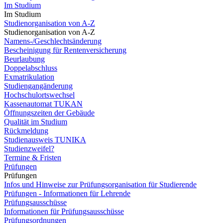
Im Studium
Im Studium
Studienorganisation von A-Z
Studienorganisation von A-Z
Namens-/Geschlechtsänderung
Bescheinigung für Rentenversicherung
Beurlaubung
Doppelabschluss
Exmatrikulation
Studiengangänderung
Hochschulortswechsel
Kassenautomat TUKAN
Öffnungszeiten der Gebäude
Qualität im Studium
Rückmeldung
Studienausweis TUNIKA
Studienzweifel?
Termine & Fristen
Prüfungen
Prüfungen
Infos und Hinweise zur Prüfungsorganisation für Studierende
Prüfungen - Informationen für Lehrende
Prüfungsausschüsse
Informationen für Prüfungsausschüsse
Prüfungsordnungen