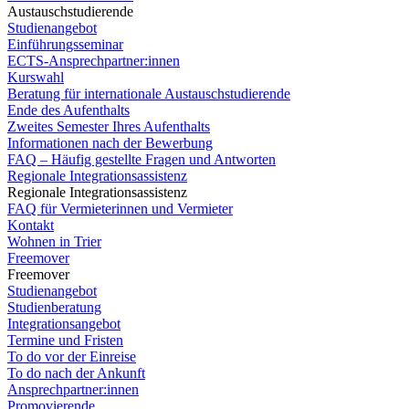
Austauschstudierende
Studienangebot
Einführungsseminar
ECTS-Ansprechpartner:innen
Kurswahl
Beratung für internationale Austauschstudierende
Ende des Aufenthalts
Zweites Semester Ihres Aufenthalts
Informationen nach der Bewerbung
FAQ – Häufig gestellte Fragen und Antworten
Regionale Integrationsassistenz
Regionale Integrationsassistenz
FAQ für Vermieterinnen und Vermieter
Kontakt
Wohnen in Trier
Freemover
Freemover
Studienangebot
Studienberatung
Integrationsangebot
Termine und Fristen
To do vor der Einreise
To do nach der Ankunft
Ansprechpartner:innen
Promovierende