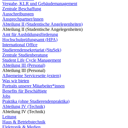
Vergabe, KLR und Gebäudemanagement
Zentrale Beschaffung
Ausschreibungen
Ansprechpartner/innen
Abteilung II (Studentische Angelegenheiten)
Abteilung II (Studentische Angelegenheiten)
Amt für Ausbildungsförderung
Hochschulprüfungsamt (HPA)
International Office
Studierendensekretariat (StuSek)
Zentrale Studienberatung
Student Life Cycle Management
Abteilung III (Personal)
Abteilung III (Personal)
Allgemeine Serviceseite (extern)
Was wir bieten
Portraits unserer Mitarbeiter*innen
Benefits für Beschäftigte
Jobs
Praktika (ohne Studierendenpraktika)
Abteilung IV (Technik)
Abteilung IV (Technik)
Leitung
Haus & Betriebstechnik
Elektronik & Medien