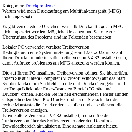
Kategorien:
Druckprobleme
Warum wird mein Druckauftrag am Multifunktionsgerät (MFG)
nicht angezeigt?
Es gibt verschiedene Ursachen, weshalb Druckaufträge am MFG
nicht angezeigt werden. Mögliche Ursachen und Schritte zur
Überprüfung des Problems sind im Folgenden beschrieben.
Lokaler PC verwendet veraltete Treiberversion
Bedingt durch eine Systemumstellung vom 12.01.2022 muss auf
Ihrem Drucker mindestens die Treiberversion V4.32 installiert sein,
damit Aufträge problemlos am MFG angezeigt werden können.
Die auf Ihrem PC installierte Treiberversion können Sie überprüfen,
indem Sie auf Ihrem Computer (Microsoft Windows) auf das Start-
Symbol klicken, im Suchfeld "Geräte und Drucker" eingeben und
per Doppelklick oder Enter-Taste den Bereich "Geräte und
Drucker" öffnen. Klicken Sie im neu erscheinenden Fenster auf den
entsprechenden DocuPro-Drucker und lassen Sie sich über die
rechte Maustaste die Druckereigenschaften und anschließend die
Treiberversion anzeigen.
Ist eine ältere Version als V4.32 installiert, müssen Sie die
Treiberversion über das Softwarecenter oder den DocuPro-
Downloadbereich aktualisieren. Eine genaue Anleitung hierzu
finden Sie unter
Anleitungen
.