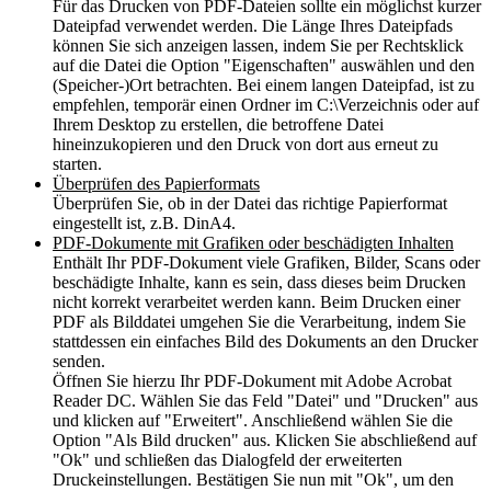
Für das Drucken von PDF-Dateien sollte ein möglichst kurzer
Dateipfad verwendet werden. Die Länge Ihres Dateipfads
können Sie sich anzeigen lassen, indem Sie per Rechtsklick
auf die Datei die Option "Eigenschaften" auswählen und den
(Speicher-)Ort betrachten. Bei einem langen Dateipfad, ist zu
empfehlen, temporär einen Ordner im C:\Verzeichnis oder auf
Ihrem Desktop zu erstellen, die betroffene Datei
hineinzukopieren und den Druck von dort aus erneut zu
starten.
Überprüfen des Papierformats
Überprüfen Sie, ob in der Datei das richtige Papierformat
eingestellt ist, z.B. DinA4.
PDF-Dokumente mit Grafiken oder beschädigten Inhalten
Enthält Ihr PDF-Dokument viele Grafiken, Bilder, Scans oder
beschädigte Inhalte, kann es sein, dass dieses beim Drucken
nicht korrekt verarbeitet werden kann. Beim Drucken einer
PDF als Bilddatei umgehen Sie die Verarbeitung, indem Sie
stattdessen ein einfaches Bild des Dokuments an den Drucker
senden.
Öffnen Sie hierzu Ihr PDF-Dokument mit Adobe Acrobat
Reader DC. Wählen Sie das Feld "Datei" und "Drucken" aus
und klicken auf "Erweitert". Anschließend wählen Sie die
Option "Als Bild drucken" aus. Klicken Sie abschließend auf
"Ok" und schließen das Dialogfeld der erweiterten
Druckeinstellungen. Bestätigen Sie nun mit "Ok", um den