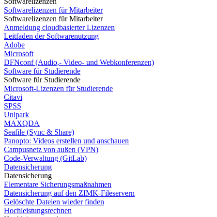
Softwarelizenzen
Softwarelizenzen für Mitarbeiter
Softwarelizenzen für Mitarbeiter
Anmeldung cloudbasierter Lizenzen
Leitfaden der Softwarenutzung
Adobe
Microsoft
DFNconf (Audio,- Video- und Webkonferenzen)
Software für Studierende
Software für Studierende
Microsoft-Lizenzen für Studierende
Citavi
SPSS
Unipark
MAXQDA
Seafile (Sync & Share)
Panopto: Videos erstellen und anschauen
Campusnetz von außen (VPN)
Code-Verwaltung (GitLab)
Datensicherung
Datensicherung
Elementare Sicherungsmaßnahmen
Datensicherung auf den ZIMK-Fileservern
Gelöschte Dateien wieder finden
Hochleistungsrechnen