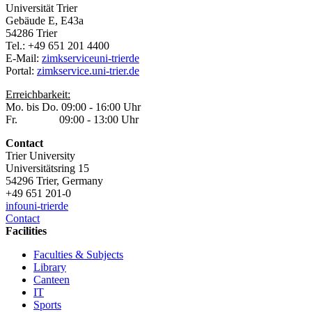
Universität Trier
Gebäude E, E43a
54286 Trier
Tel.: +49 651 201 4400
E-Mail:
zimkservice
uni-trier
de
Portal:
zimkservice.uni-trier.de
Erreichbarkeit:
Mo. bis Do. 09:00 - 16:00 Uhr
Fr. 09:00 - 13:00 Uhr
Contact
Trier University
Universitätsring 15
54296 Trier, Germany
+49 651 201-0
info
uni-trier
de
Contact
Facilities
Faculties & Subjects
Library
Canteen
IT
Sports