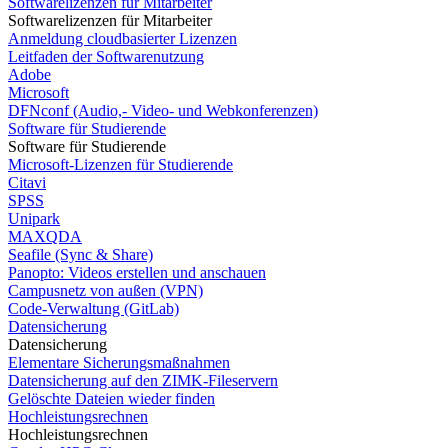
Softwarelizenzen für Mitarbeiter
Softwarelizenzen für Mitarbeiter
Anmeldung cloudbasierter Lizenzen
Leitfaden der Softwarenutzung
Adobe
Microsoft
DFNconf (Audio,- Video- und Webkonferenzen)
Software für Studierende
Software für Studierende
Microsoft-Lizenzen für Studierende
Citavi
SPSS
Unipark
MAXQDA
Seafile (Sync & Share)
Panopto: Videos erstellen und anschauen
Campusnetz von außen (VPN)
Code-Verwaltung (GitLab)
Datensicherung
Datensicherung
Elementare Sicherungsmaßnahmen
Datensicherung auf den ZIMK-Fileservern
Gelöschte Dateien wieder finden
Hochleistungsrechnen
Hochleistungsrechnen