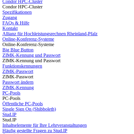
Condor HPC-Cluster
Condor HPC-Cluster
Spezifikationen
Zugang
FAQs & Hilfe
Kontakt
Allianz für Hochleistungsrechnen Rheinland-Pfalz
Online-Konferenz-Systeme
Online-Konferenz-Systeme
Big Blue Button
ZIMK-Kennung und Passwort
ZIMK-Kennung und Passwort
Funktionskennungen
ZIMK-Passwort
ZIMK-Passwort
Passwort ändern
ZIMK-Kennung
PC-Pools
PC-Pools
Öffentliche PC-Pools
Single Sign On (Shibboleth)
Stud.IP
Stud.IP
Inhaltselemente für Ihre Lehrveranstaltungen
Häufig gestellte Fragen zu Stud.IP