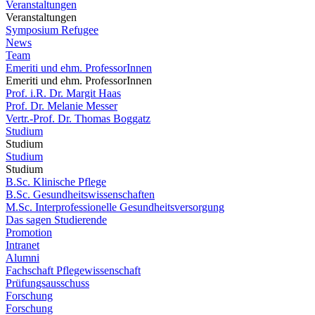
Veranstaltungen
Veranstaltungen
Symposium Refugee
News
Team
Emeriti und ehm. ProfessorInnen
Emeriti und ehm. ProfessorInnen
Prof. i.R. Dr. Margit Haas
Prof. Dr. Melanie Messer
Vertr.-Prof. Dr. Thomas Boggatz
Studium
Studium
Studium
Studium
B.Sc. Klinische Pflege
B.Sc. Gesundheitswissenschaften
M.Sc. Interprofessionelle Gesundheitsversorgung
Das sagen Studierende
Promotion
Intranet
Alumni
Fachschaft Pflegewissenschaft
Prüfungsausschuss
Forschung
Forschung