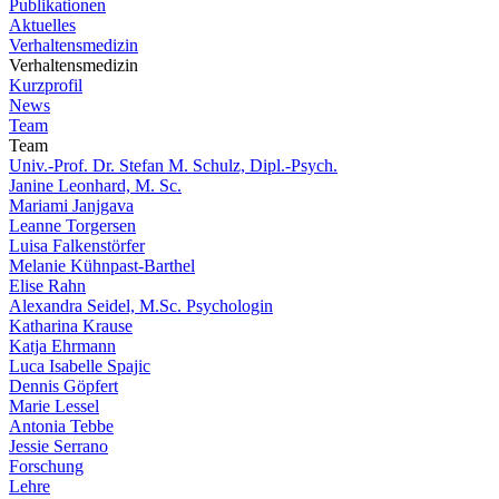
Publikationen
Aktuelles
Verhaltensmedizin
Verhaltensmedizin
Kurzprofil
News
Team
Team
Univ.-Prof. Dr. Stefan M. Schulz, Dipl.-Psych.
Janine Leonhard, M. Sc.
Mariami Janjgava
Leanne Torgersen
Luisa Falkenstörfer
Melanie Kühnpast-Barthel
Elise Rahn
Alexandra Seidel, M.Sc. Psychologin
Katharina Krause
Katja Ehrmann
Luca Isabelle Spajic
Dennis Göpfert
Marie Lessel
Antonia Tebbe
Jessie Serrano
Forschung
Lehre