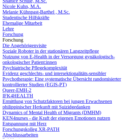
Shanice Schüle, M.Sc.
Nicole Kuhn, M.A.
Melanie Kühnpast-Barthel , M.Sc.
Studentische Hilfskräfte
Ehemalige Mitarbeit
Lehre
Forschung
Forschung
Die Angehörigenvisite
Soziale Roboter in der stationären Langzeitpflege
Nutzung von E-Health in der Versorgung gynäkologisch-
onkologischer Patient:innen
Psychiatrische Pflegekomplexität
Evidenz geschlechts- und intersektionalitäts-sensibler
Psychotherapie: Eine systematische Übersicht randomisierter
kontrollierter Studien (EGIS-PT)
Queer-EMH-2
IFK4HEALTH
Ermittlung von Schutzfaktoren bei jungen Erwachsenen
philippinischer Herkunft mit Suizidgedanken
Dynamics of Mental Health of Migrants (DMHM)
KEN4nurses - die Kraft der eigenen Emotionen nutzen
Entspannung mit Herz
Forschungskolleg XR-PATH
Abschlussarbeiten