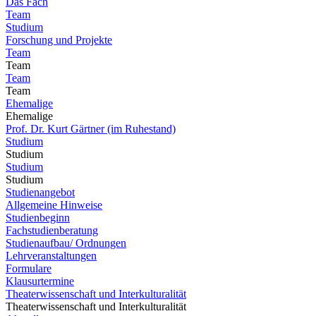
Das Fach
Team
Studium
Forschung und Projekte
Team
Team
Team
Team
Ehemalige
Ehemalige
Prof. Dr. Kurt Gärtner (im Ruhestand)
Studium
Studium
Studium
Studium
Studienangebot
Allgemeine Hinweise
Studienbeginn
Fachstudienberatung
Studienaufbau/ Ordnungen
Lehrveranstaltungen
Formulare
Klausurtermine
Theaterwissenschaft und Interkulturalität
Theaterwissenschaft und Interkulturalität