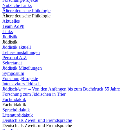
Forschung/Projekte
Nützliche Links
Ältere deutsche Philologie
Ältere deutsche Philologie
Aktuelles
Team ÄdPh
Links
Jiddistik
Jiddistik
Jiddistik aktuell
Lehrveranstaltungen
Personal A-Z
Sekretariat
Jiddistik Mitteilungen
Symposium
Forschung/Projekte
Intensivkurs Jiddisch
Jiddisch/ייִדיש – Von den Anfängen bis zum Buchdruck 55 Jahre
Forschung zum Jiddischen in Trier
Fachdidaktik
Fachdidaktik
Sprachdidaktik
Literaturdidaktik
Deutsch als Zweit- und Fremdsprache
Deutsch als Zweit- und Fremdsprache