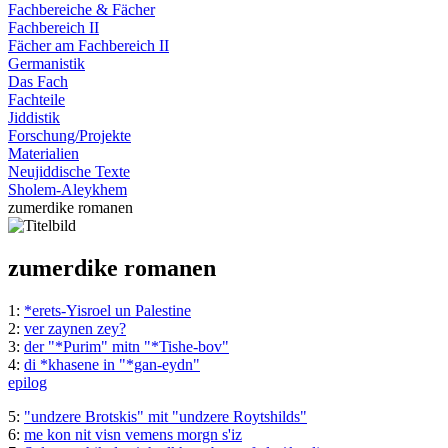
Fachbereiche & Fächer
Fachbereich II
Fächer am Fachbereich II
Germanistik
Das Fach
Fachteile
Jiddistik
Forschung/Projekte
Materialien
Neujiddische Texte
Sholem-Aleykhem
zumerdike romanen
zumerdike romanen
1:
*erets-Yisroel un Palestine
2:
ver zaynen zey?
3:
der "*Purim" mitn "*Tishe-bov"
4:
di *khasene in "*gan-eydn"
epilog
5:
"undzere Brotskis" mit "undzere Roytshilds"
6:
me kon nit visn vemens morgn s'iz