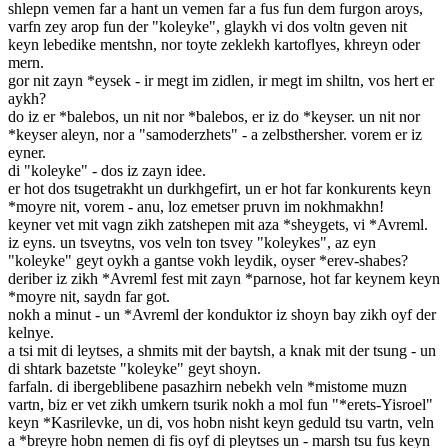
shlepn vemen far a hant un vemen far a fus fun dem furgon aroys,
varfn zey arop fun der "koleyke", glaykh vi dos voltn geven nit
keyn lebedike mentshn, nor toyte zeklekh kartoflyes, khreyn oder
mern.
gor nit zayn *eysek - ir megt im zidlen, ir megt im shiltn, vos hert er
aykh?
do iz er *balebos, un nit nor *balebos, er iz do *keyser. un nit nor
*keyser aleyn, nor a "samoderzhets" - a zelbsthersher. vorem er iz
eyner.
di "koleyke" - dos iz zayn idee.
er hot dos tsugetrakht un durkhgefirt, un er hot far konkurents keyn
*moyre nit, vorem - anu, loz emetser pruvn im nokhmakhn!
keyner vet mit vagn zikh zatshepen mit aza *sheygets, vi *Avreml.
iz eyns. un tsveytns, vos veln ton tsvey "koleykes", az eyn
"koleyke" geyt oykh a gantse vokh leydik, oyser *erev-shabes?
deriber iz zikh *Avreml fest mit zayn *parnose, hot far keynem keyn
*moyre nit, saydn far got.
nokh a minut - un *Avreml der konduktor iz shoyn bay zikh oyf der
kelnye.
a tsi mit di leytses, a shmits mit der baytsh, a knak mit der tsung - un
di shtark bazetste "koleyke" geyt shoyn.
farfaln. di ibergeblibene pasazhirn nebekh veln *mistome muzn
vartn, biz er vet zikh umkern tsurik nokh a mol fun "*erets-Yisroel"
keyn *Kasrilevke, un di, vos hobn nisht keyn geduld tsu vartn, veln
a *breyre hobn nemen di fis oyf di pleytses un - marsh tsu fus keyn