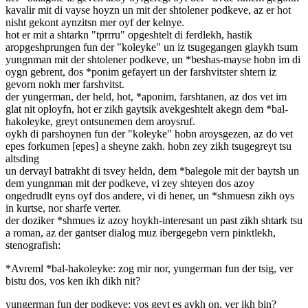
kavalir mit di vayse hoyzn un mit der shtolener podkeve, az er hot
nisht gekont aynzitsn mer oyf der kelnye.
hot er mit a shtarkn "tprrru" opgeshtelt di ferdlekh, hastik
aropgeshprungen fun der "koleyke" un iz tsugegangen glaykh tsum
yungnman mit der shtolener podkeve, un *beshas-mayse hobn im di
oygn gebrent, dos *ponim gefayert un der farshvitster shtern iz
gevorn nokh mer farshvitst.
der yungerman, der held, hot, *aponim, farshtanen, az dos vet im
glat nit oployfn, hot er zikh gaytsik avekgeshtelt akegn dem *bal-
hakoleyke, greyt ontsunemen dem aroysruf.
oykh di parshoynen fun der "koleyke" hobn aroysgezen, az do vet
epes forkumen [epes] a sheyne zakh. hobn zey zikh tsugegreyt tsu
altsding
un dervayl batrakht di tsvey heldn, dem *balegole mit der baytsh un
dem yungnman mit der podkeve, vi zey shteyen dos azoy
ongedrudlt eyns oyf dos andere, vi di hener, un *shmuesn zikh oys
in kurtse, nor sharfe verter.
der doziker *shmues iz azoy hoykh-interesant un past zikh shtark tsu
a roman, az der gantser dialog muz ibergegebn vern pinktlekh,
stenografish:
*Avreml *bal-hakoleyke: zog mir nor, yungerman fun der tsig, ver
bistu dos, vos ken ikh dikh nit?
yungerman fun der podkeve: vos geyt es aykh on, ver ikh bin?