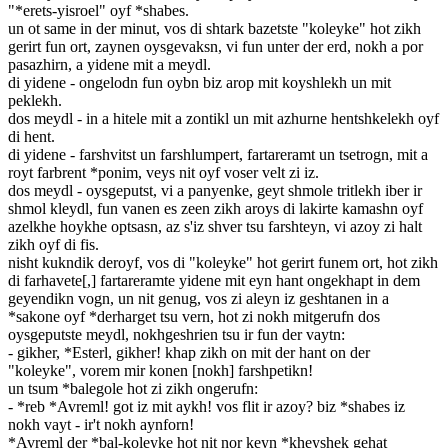
"*erets-yisroel" oyf *shabes.
un ot same in der minut, vos di shtark bazetste "koleyke" hot zikh
gerirt fun ort, zaynen oysgevaksn, vi fun unter der erd, nokh a por
pasazhirn, a yidene mit a meydl.
di yidene - ongelodn fun oybn biz arop mit koyshlekh un mit
peklekh.
dos meydl - in a hitele mit a zontikl un mit azhurne hentshkelekh oyf
di hent.
di yidene - farshvitst un farshlumpert, fartareramt un tsetrogn, mit a
royt farbrent *ponim, veys nit oyf voser velt zi iz.
dos meydl - oysgeputst, vi a panyenke, geyt shmole tritlekh iber ir
shmol kleydl, fun vanen es zeen zikh aroys di lakirte kamashn oyf
azelkhe hoykhe optsasn, az s'iz shver tsu farshteyn, vi azoy zi halt
zikh oyf di fis.
nisht kukndik deroyf, vos di "koleyke" hot gerirt funem ort, hot zikh
di farhavete[,] fartareramte yidene mit eyn hant ongekhapt in dem
geyendikn vogn, un nit genug, vos zi aleyn iz geshtanen in a
*sakone oyf *derharget tsu vern, hot zi nokh mitgerufn dos
oysgeputste meydl, nokhgeshrien tsu ir fun der vaytn:
- gikher, *Esterl, gikher! khap zikh on mit der hant on der
"koleyke", vorem mir konen [nokh] farshpetikn!
un tsum *balegole hot zi zikh ongerufn:
- *reb *Avreml! got iz mit aykh! vos flit ir azoy? biz *shabes iz
nokh vayt - ir't nokh aynforn!
*Avreml der *bal-koleyke hot nit nor keyn *kheyshek gehat