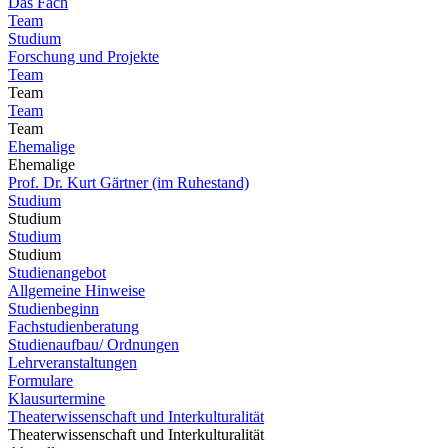
Das Fach
Team
Studium
Forschung und Projekte
Team
Team
Team
Team
Ehemalige
Ehemalige
Prof. Dr. Kurt Gärtner (im Ruhestand)
Studium
Studium
Studium
Studium
Studienangebot
Allgemeine Hinweise
Studienbeginn
Fachstudienberatung
Studienaufbau/ Ordnungen
Lehrveranstaltungen
Formulare
Klausurtermine
Theaterwissenschaft und Interkulturalität
Theaterwissenschaft und Interkulturalität