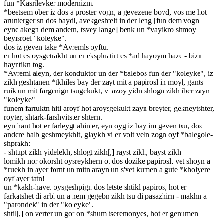
fun *Kasrilevker modernizm.
*beetsem ober iz dos a proster vogn, a gevezene boyd, vos me hot
aruntergerisn dos baydl, avekgeshtelt in der leng [fun dem vogn
eyne akegn dem andern, tsvey lange] benk un *vayikro shmoy
beyisroel "koleyke".
dos iz geven take *Avremls oyftu.
er hot es oysgetrakht un er ekspluatirt es *ad hayoym haze - bizn
hayntikn tog.
*Avreml aleyn, der konduktor un der *balebos fun der "koleyke", iz
zikh geshtanen *tkhiles bay der zayt mit a papirosl in moyl, gants
ruik un mit fargenign tsugekukt, vi azoy yidn shlogn zikh iber zayn
"koleyke".
funem farruktn hitl aroyf hot aroysgekukt zayn breyter, gekneytshter,
royter, shtark-farshvitster shtern.
eyn hant hot er farleygt ahinter, eyn oyg iz bay im geven tsu, dos
andere halb geshmeykhlt, glaykh vi er volt veln zogn oyf *balegole-
shprakh:
- shtupt zikh yidelekh, shlogt zikh[,] rayst zikh, bayst zikh.
lomikh nor okorsht oysreykhern ot dos dozike papirosl, vet shoyn a
*ruekh in ayer fornt un mitn arayn un s'vet kumen a gute *kholyere
oyf ayer tatn!
un *kakh-have. oysgeshpign dos letste shtikl papiros, hot er
farkatshet di arbl un a nem gegebn zikh tsu di pasazhirn - makhn a
"parondek" in der "koleyke".
shtil[,] on verter un gor on *shum tseremonyes, hot er genumen