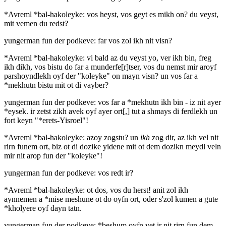
*Avreml *bal-hakoleyke: vos heyst, vos geyt es mikh on? du veyst,
mit vemen du redst?
yungerman fun der podkeve: far vos zol ikh nit visn?
*Avreml *bal-hakoleyke: vi bald az du veyst yo, ver ikh bin, freg
ikh dikh, vos bistu do far a munderfe[r]tser, vos du nemst mir aroyf
parshoyndlekh oyf der "koleyke" on mayn visn? un vos far a
*mekhutn bistu mit ot di vayber?
yungerman fun der podkeve: vos far a *mekhutn ikh bin - iz nit ayer
*eysek. ir zetst zikh avek oyf ayer ort[,] tut a shmays di ferdlekh un
fort keyn "*erets-Yisroel"!
*Avreml *bal-hakoleyke: azoy zogstu? un
ikh
zog dir, az ikh vel nit
rirn funem ort, biz ot di dozike yidene mit ot dem dozikn meydl veln
mir nit arop fun der "koleyke"!
yungerman fun der podkeve: vos redt ir?
*Avreml *bal-hakoleyke: ot dos, vos du herst! anit zol ikh
aynnemen a *mise meshune ot do oyfn ort, oder s'zol kumen a gute
*kholyere oyf dayn tatn.
yungerman fun der podkeve: *beshum oyfn vet ir nit rirn fun dem