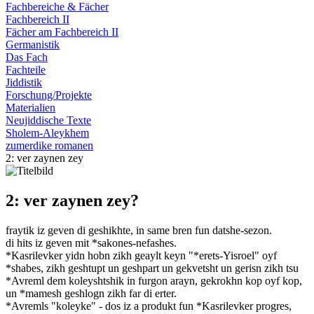
Fachbereiche & Fächer
Fachbereich II
Fächer am Fachbereich II
Germanistik
Das Fach
Fachteile
Jiddistik
Forschung/Projekte
Materialien
Neujiddische Texte
Sholem-Aleykhem
zumerdike romanen
2: ver zaynen zey
2: ver zaynen zey?
fraytik iz geven di geshikhte, in same bren fun datshe-sezon.
di hits iz geven mit *sakones-nefashes.
*Kasrilevker yidn hobn zikh geaylt keyn "*erets-Yisroel" oyf
*shabes, zikh geshtupt un geshpart un gekvetsht un gerisn zikh tsu
*Avreml dem koleyshtshik in furgon arayn, gekrokhn kop oyf kop,
un *mamesh geshlogn zikh far di erter.
*Avremls "koleyke" - dos iz a produkt fun *Kasrilevker progres,