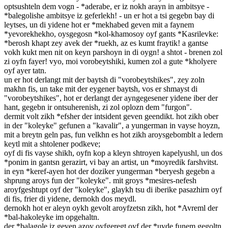
optsushteln dem vogn - *aderabe, er iz nokh arayn in ambitsye -
*balegolishe ambitsye iz geferlekh! - un er hot a tsi gegebn bay di
leytses, un di yidene hot er *mekhabed geven mit a faynem
*yevorekhekho, oysgegosn *kol-khamosoy oyf gants *Kasrilevke:
*berosh khapt zey avek der *ruekh, az es kumt fraytik! a gantse
vokh kukt men nit on keyn parshoyn in di oygn! a shtot - brenen zol
zi oyfn fayer! vyo, moi vorobeytshiki, kumen zol a gute *kholyere
oyf ayer tatn.
un er hot derlangt mit der baytsh di "vorobeytshikes", zey zoln
makhn fis, un take mit der eygener baytsh, vos er shmayst di
"vorobeytshikes", hot er derlangt der ayngegesener yidene iber der
hant, gegebn ir ontsuherenish, zi zol oplozn dem "furgon".
dermit volt zikh *efsher der intsident geven geendikt. hot zikh ober
in der "koleyke" gefunen a "kavalir", a yungerman in vayse hoyzn,
mit a breytn geln pas, fun velkhn es hot zikh aroysgebomblt a ledern
keytl mit a shtolener podkeve;
oyf di fis vayse shikh, oyfn kop a kleyn shtroyen kapelyushl, un dos
*ponim in gantsn gerazirt, vi bay an artist, un *moyredik farshvitst.
in eyn *keref-ayen hot der doziker yungerman *beryesh gegebn a
shprung aroys fun der "koleyke". mit groys *mesires-nefesh
aroyfgeshtupt oyf der "koleyke", glaykh tsu di iberike pasazhirn oyf
di fis, frier di yidene, dernokh dos meydl.
dernokh hot er aleyn oykh gevolt aroyfzetsn zikh, hot *Avreml der
*bal-hakoleyke im opgehaltn.
der *balagole iz geven azoy oyfgeregt oyf der *uvde funem gegoltn