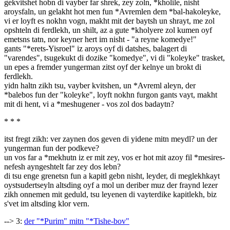
gekvitshet hobn di vayber far shrek, zey zoln, *kholile, nisht
aroysfaln, un gelakht hot men fun *Avremlen dem *bal-hakoleyke,
vi er loyft es nokhn vogn, makht mit der baytsh un shrayt, me zol
opshteln di ferdlekh, un shilt, az a gute *kholyere zol kumen oyf
emetsns tatn, nor keyner hert im nisht - "a reyne komedye!"
gants "*erets-Yisroel" iz aroys oyf di datshes, balagert di
"varendes", tsugekukt di dozike "komedye", vi di "koleyke" trasket,
un epes a fremder yungerman zitst oyf der kelnye un brokt di
ferdlekh.
yidn haltn zikh tsu, vayber kvitshen, un *Avreml aleyn, der
*balebos fun der "koleyke", loyft nokhn furgon gants vayt, makht
mit di hent, vi a *meshugener - vos zol dos badaytn?
* * *
itst fregt zikh: ver zaynen dos geven di yidene mitn meydl? un der
yungerman fun der podkeve?
un vos far a *mekhutn iz er mit zey, vos er hot mit azoy fil *mesires-
nefesh ayngeshtelt far zey dos lebn?
di tsu enge grenetsn fun a kapitl gebn nisht, leyder, di meglekhkayt
oystsudertseyln altsding oyf a mol un deriber muz der fraynd lezer
zikh onnemen mit geduld, tsu leyenen di vayterdike kapitlekh, biz
s'vet im altsding klor vern.
--> 3:
der "*Purim" mitn "*Tishe-bov"