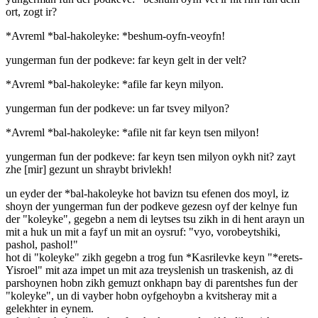
ort, zogt ir?
*Avreml *bal-hakoleyke: *beshum-oyfn-veoyfn!
yungerman fun der podkeve: far keyn gelt in der velt?
*Avreml *bal-hakoleyke: *afile far keyn milyon.
yungerman fun der podkeve: un far tsvey milyon?
*Avreml *bal-hakoleyke: *afile nit far keyn tsen milyon!
yungerman fun der podkeve: far keyn tsen milyon oykh nit? zayt
zhe [mir] gezunt un shraybt brivlekh!
un eyder der *bal-hakoleyke hot bavizn tsu efenen dos moyl, iz
shoyn der yungerman fun der podkeve gezesn oyf der kelnye fun
der "koleyke", gegebn a nem di leytses tsu zikh in di hent arayn un
mit a huk un mit a fayf un mit an oysruf: "vyo, vorobeytshiki,
pashol, pashol!"
hot di "koleyke" zikh gegebn a trog fun *Kasrilevke keyn "*erets-
Yisroel" mit aza impet un mit aza treyslenish un traskenish, az di
parshoynen hobn zikh gemuzt onkhapn bay di parentshes fun der
"koleyke", un di vayber hobn oyfgehoybn a kvitsheray mit a
gelekhter in eynem.