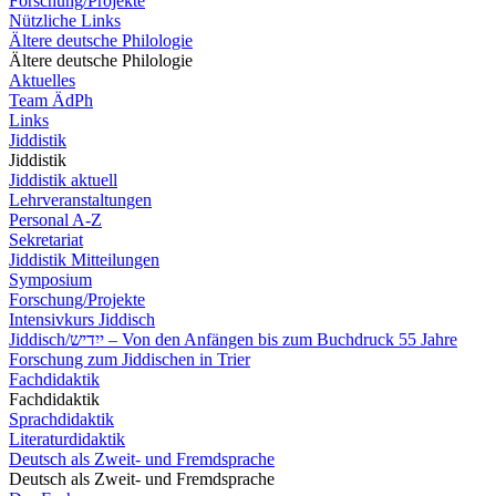
Forschung/Projekte
Nützliche Links
Ältere deutsche Philologie
Ältere deutsche Philologie
Aktuelles
Team ÄdPh
Links
Jiddistik
Jiddistik
Jiddistik aktuell
Lehrveranstaltungen
Personal A-Z
Sekretariat
Jiddistik Mitteilungen
Symposium
Forschung/Projekte
Intensivkurs Jiddisch
Jiddisch/ייִדיש – Von den Anfängen bis zum Buchdruck 55 Jahre
Forschung zum Jiddischen in Trier
Fachdidaktik
Fachdidaktik
Sprachdidaktik
Literaturdidaktik
Deutsch als Zweit- und Fremdsprache
Deutsch als Zweit- und Fremdsprache