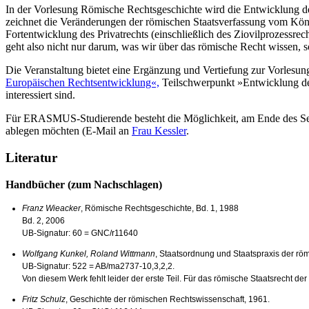
In der Vorlesung Römische Rechtsgeschichte wird die Entwicklung de
zeichnet die Veränderungen der römischen Staatsverfassung vom König
Fortentwicklung des Privatrechts (einschließlich des Ziovilprozessre
geht also nicht nur darum, was wir über das römische Recht wissen,
Die Veranstaltung bietet eine Ergänzung und Vertiefung zur Vorlesun
Europäischen Rechtsentwicklung«,
Teilschwerpunkt »Entwicklung des 
interessiert sind.
Für ERASMUS-Studierende besteht die Möglichkeit, am Ende des Sem
ablegen möchten (E-Mail an
Frau Kessler
.
Literatur
Handbücher (zum Nachschlagen)
Franz Wieacker
, Römische Rechtsgeschichte, Bd. 1, 1988
Bd. 2, 2006
UB-Signatur: 60 = GNC/r11640
Wolfgang Kunkel, Roland Wittmann
, Staatsordnung und Staatspraxis der röm
UB-Signatur: 522 = AB/ma2737-10,3,2,2.
Von diesem Werk fehlt leider der erste Teil. Für das römische Staatsrecht der 
Fritz Schulz
, Geschichte der römischen Rechtswissenschaft, 1961.