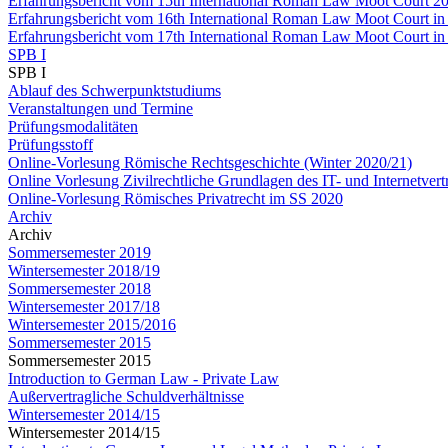
Erfahrungsbericht vom 15th International Roman Law Moot Court 20
Erfahrungsbericht vom 16th International Roman Law Moot Court in
Erfahrungsbericht vom 17th International Roman Law Moot Court in
SPB I
SPB I
Ablauf des Schwerpunktstudiums
Veranstaltungen und Termine
Prüfungsmodalitäten
Prüfungsstoff
Online-Vorlesung Römische Rechtsgeschichte (Winter 2020/21)
Online Vorlesung Zivilrechtliche Grundlagen des IT- und Internetver
Online-Vorlesung Römisches Privatrecht im SS 2020
Archiv
Archiv
Sommersemester 2019
Wintersemester 2018/19
Sommersemester 2018
Wintersemester 2017/18
Wintersemester 2015/2016
Sommersemester 2015
Sommersemester 2015
Introduction to German Law - Private Law
Außervertragliche Schuldverhältnisse
Wintersemester 2014/15
Wintersemester 2014/15