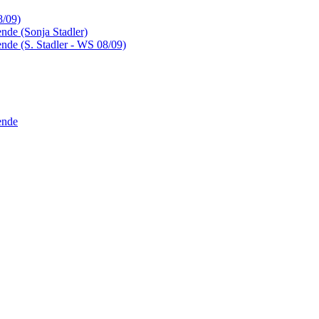
8/09)
nde (Sonja Stadler)
nde (S. Stadler - WS 08/09)
ende