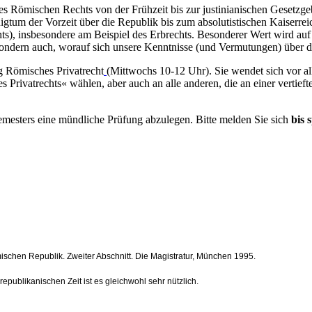
s Römischen Rechts von der Frühzeit bis zur justinianischen Gesetzge
tum der Vorzeit über die Republik bis zum absolutistischen Kaiserrei
chts), insbesondere am Beispiel des Erbrechts. Besonderer Wert wird a
 sondern auch, worauf sich unsere Kenntnisse (und Vermutungen) über d
g Römisches Privatrecht
(Mittwochs 10-12 Uhr). Sie wendet sich vor a
Privatrechts« wählen, aber auch an alle anderen, die an einer vertief
esters eine mündliche Prüfung abzulegen. Bitte melden Sie sich
bis 
ischen Republik. Zweiter Abschnitt. Die Magistratur, München 1995.
republikanischen Zeit ist es gleichwohl sehr nützlich.