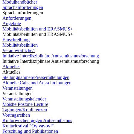
Modulhandbücher
Sprachanforderungen
Sprachanforderungen
Anforderungen
Angebote
Mobilitätsbeihilfen und ERASMUS+
Mobilitätsbeihilfen und ERASMUS+
Einschreibung
Mobilitätsbeihilfen
Verantwortliche/r
Initiative Interdisziplinäre Antisemitismusforschung
Initiative Interdisziplinäre Antisemitismusforschung
Aktuelles
Aktuelles
Stellungnahmen/Pressemitteilungen
Aktuelle Calls und Ausschreibungen
Veranstaltungen
Veranstaltungen
Veranstaltungskalender
Moishe Postone Lecture
Tagungen/Konferenzen
Vortragsreihen
Kulturwochen gegen Antisemitismus
Kulturfestival "Oy vavoy!"
Forschung und Publikationen