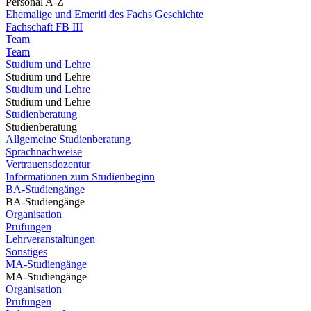
Personal A-Z
Ehemalige und Emeriti des Fachs Geschichte
Fachschaft FB III
Team
Team
Studium und Lehre
Studium und Lehre
Studium und Lehre
Studium und Lehre
Studienberatung
Studienberatung
Allgemeine Studienberatung
Sprachnachweise
Vertrauensdozentur
Informationen zum Studienbeginn
BA-Studiengänge
BA-Studiengänge
Organisation
Prüfungen
Lehrveranstaltungen
Sonstiges
MA-Studiengänge
MA-Studiengänge
Organisation
Prüfungen