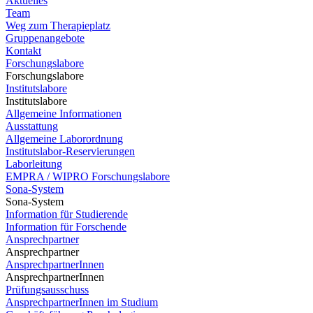
Aktuelles
Team
Weg zum Therapieplatz
Gruppenangebote
Kontakt
Forschungslabore
Forschungslabore
Institutslabore
Institutslabore
Allgemeine Informationen
Ausstattung
Allgemeine Laborordnung
Institutslabor-Reservierungen
Laborleitung
EMPRA / WIPRO Forschungslabore
Sona-System
Sona-System
Information für Studierende
Information für Forschende
Ansprechpartner
Ansprechpartner
AnsprechpartnerInnen
AnsprechpartnerInnen
Prüfungsausschuss
AnsprechpartnerInnen im Studium