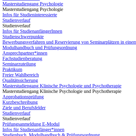
Masterstudiengang Psychologie
Masterstudiengang Psychologie
Infos für Studieninteressierte
Studienverlauf
Studienverlauf
Infos für StudienanfängerInnen
Studienschwerpunkte
Bewerbungsverfahren und Reservierung von Seminarplätzen in eine
Modulhandbuch und Prüfungsordnung
Ansprechpartner*innen
Fachstudienberatung
Seminarzuteilung
Praktikum
Freier Wahlbereich
Qualitätssicherung
Masterstudiengang Klinische Psychologie und Psychotherapie
Masterstudiengang Klinische Psychologie und Psychotherapie
Approbationsprüfung
Kurzbeschreibung
Ziele und Berufsfelder
Studienverlauf
Studienverlauf
Prüfungsanmeldung E-Modul
Infos für Studienanfänger*innen
Studienbuch, Modulhandbuch & Prüfungsordnung