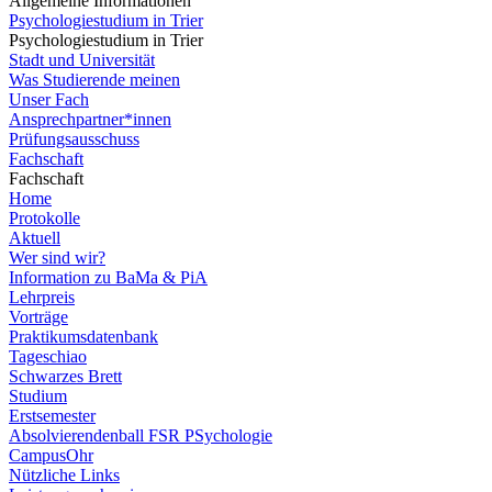
Allgemeine Informationen
Psychologiestudium in Trier
Psychologiestudium in Trier
Stadt und Universität
Was Studierende meinen
Unser Fach
Ansprechpartner*innen
Prüfungsausschuss
Fachschaft
Fachschaft
Home
Protokolle
Aktuell
Wer sind wir?
Information zu BaMa & PiA
Lehrpreis
Vorträge
Praktikumsdatenbank
Tageschiao
Schwarzes Brett
Studium
Erstsemester
Absolvierendenball FSR PSychologie
CampusOhr
Nützliche Links