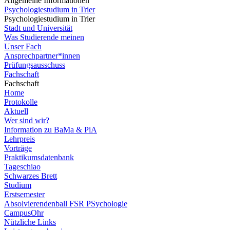
Allgemeine Informationen
Psychologiestudium in Trier
Psychologiestudium in Trier
Stadt und Universität
Was Studierende meinen
Unser Fach
Ansprechpartner*innen
Prüfungsausschuss
Fachschaft
Fachschaft
Home
Protokolle
Aktuell
Wer sind wir?
Information zu BaMa & PiA
Lehrpreis
Vorträge
Praktikumsdatenbank
Tageschiao
Schwarzes Brett
Studium
Erstsemester
Absolvierendenball FSR PSychologie
CampusOhr
Nützliche Links