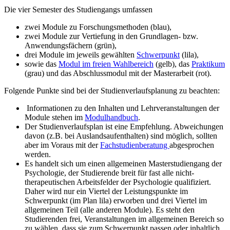
Die vier Semester des Studiengangs umfassen
zwei Module zu Forschungsmethoden (blau),
zwei Module zur Vertiefung in den Grundlagen- bzw.
Anwendungsfächern (grün),
drei Module im jeweils gewählten
Schwerpunkt
(lila),
sowie das
Modul im freien Wahlbereich
(gelb), das
Praktikum
(grau) und das Abschlussmodul mit der Masterarbeit (rot).
Folgende Punkte sind bei der Studienverlaufsplanung zu beachten:
Informationen zu den Inhalten und Lehrveranstaltungen der
Module stehen im
Modulhandbuch
.
Der Studienverlaufsplan ist eine Empfehlung. Abweichungen
davon (z.B. bei Auslandsaufenthalten) sind möglich, sollten
aber im Voraus mit der
Fachstudienberatung
abgesprochen
werden.
Es handelt sich um einen allgemeinen Masterstudiengang der
Psychologie, der Studierende breit für fast alle nicht-
therapeutischen Arbeitsfelder der Psychologie qualifiziert.
Daher wird nur ein Viertel der Leistungspunkte im
Schwerpunkt (im Plan lila) erworben und drei Viertel im
allgemeinen Teil (alle anderen Module). Es steht den
Studierenden frei, Veranstaltungen im allgemeinen Bereich so
zu wählen, dass sie zum Schwerpunkt passen oder inhaltlich