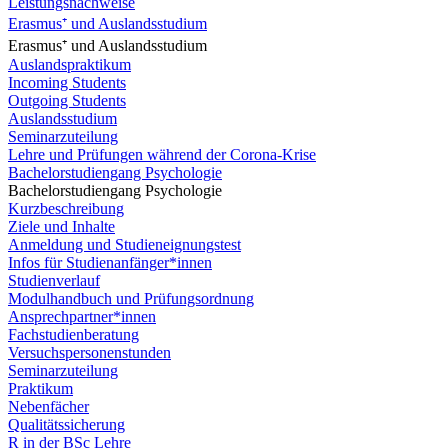
Leistungsnachweise
Erasmus⁺ und Auslandsstudium
Erasmus⁺ und Auslandsstudium
Auslandspraktikum
Incoming Students
Outgoing Students
Auslandsstudium
Seminarzuteilung
Lehre und Prüfungen während der Corona-Krise
Bachelorstudiengang Psychologie
Bachelorstudiengang Psychologie
Kurzbeschreibung
Ziele und Inhalte
Anmeldung und Studieneignungstest
Infos für Studienanfänger*innen
Studienverlauf
Modulhandbuch und Prüfungsordnung
Ansprechpartner*innen
Fachstudienberatung
Versuchspersonenstunden
Seminarzuteilung
Praktikum
Nebenfächer
Qualitätssicherung
R in der BSc Lehre