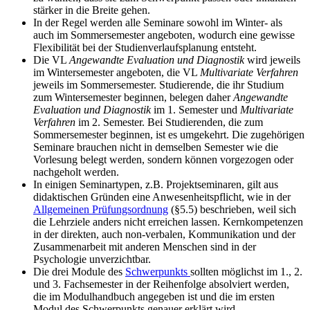
stärker in die Breite gehen.
In der Regel werden alle Seminare sowohl im Winter- als
auch im Sommersemester angeboten, wodurch eine gewisse
Flexibilität bei der Studienverlaufsplanung entsteht.
Die VL
Angewandte Evaluation und Diagnostik
wird jeweils
im Wintersemester angeboten, die VL
Multivariate Verfahren
jeweils im Sommersemester. Studierende, die ihr Studium
zum Wintersemester beginnen, belegen daher
Angewandte
Evaluation und Diagnostik
im 1. Semester und
Multivariate
Verfahren
im 2. Semester. Bei Studierenden, die zum
Sommersemester beginnen, ist es umgekehrt. Die zugehörigen
Seminare brauchen nicht in demselben Semester wie die
Vorlesung belegt werden, sondern können vorgezogen oder
nachgeholt werden.
In einigen Seminartypen, z.B. Projektseminaren, gilt aus
didaktischen Gründen eine Anwesenheitspflicht, wie in der
Allgemeinen Prüfungsordnung
(§5.5) beschrieben, weil sich
die Lehrziele anders nicht erreichen lassen. Kernkompetenzen
in der direkten, auch non-verbalen, Kommunikation und der
Zusammenarbeit mit anderen Menschen sind in der
Psychologie unverzichtbar.
Die drei Module des
Schwerpunkts
sollten möglichst im 1., 2.
und 3. Fachsemester in der Reihenfolge absolviert werden,
die im Modulhandbuch angegeben ist und die im ersten
Modul des Schwerpunkts genauer erklärt wird.