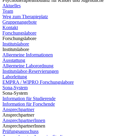
Psychotherapieambulanz für Kinder und Jugendliche
Aktuelles
Team
Weg zum Therapieplatz
Gruppenangebote
Kontakt
Forschungslabore
Forschungslabore
Institutslabore
Institutslabore
Allgemeine Informationen
Ausstattung
Allgemeine Laborordnung
Institutslabor-Reservierungen
Laborleitung
EMPRA / WIPRO Forschungslabore
Sona-System
Sona-System
Information für Studierende
Information für Forschende
Ansprechpartner
Ansprechpartner
AnsprechpartnerInnen
AnsprechpartnerInnen
Prüfungsausschuss