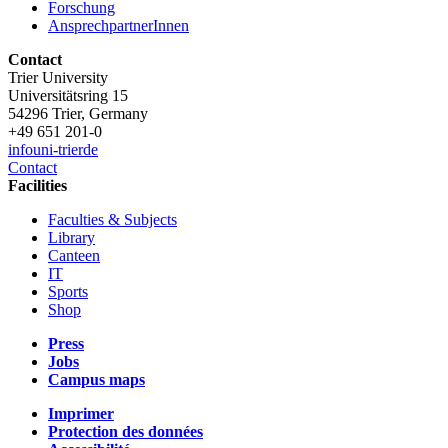
Forschung
AnsprechpartnerInnen
Contact
Trier University
Universitätsring 15
54296 Trier, Germany
+49 651 201-0
info
uni-trier
de
Contact
Facilities
Faculties & Subjects
Library
Canteen
IT
Sports
Shop
Press
Jobs
Campus maps
Imprimer
Protection des données