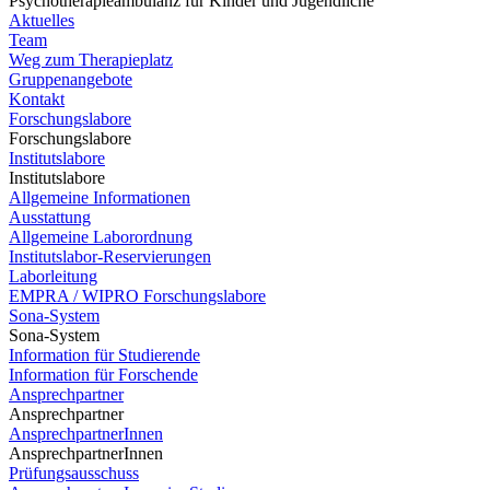
Psychotherapieambulanz für Kinder und Jugendliche
Aktuelles
Team
Weg zum Therapieplatz
Gruppenangebote
Kontakt
Forschungslabore
Forschungslabore
Institutslabore
Institutslabore
Allgemeine Informationen
Ausstattung
Allgemeine Laborordnung
Institutslabor-Reservierungen
Laborleitung
EMPRA / WIPRO Forschungslabore
Sona-System
Sona-System
Information für Studierende
Information für Forschende
Ansprechpartner
Ansprechpartner
AnsprechpartnerInnen
AnsprechpartnerInnen
Prüfungsausschuss