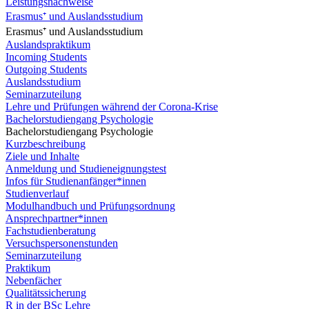
Leistungsnachweise
Erasmus⁺ und Auslandsstudium
Erasmus⁺ und Auslandsstudium
Auslandspraktikum
Incoming Students
Outgoing Students
Auslandsstudium
Seminarzuteilung
Lehre und Prüfungen während der Corona-Krise
Bachelorstudiengang Psychologie
Bachelorstudiengang Psychologie
Kurzbeschreibung
Ziele und Inhalte
Anmeldung und Studieneignungstest
Infos für Studienanfänger*innen
Studienverlauf
Modulhandbuch und Prüfungsordnung
Ansprechpartner*innen
Fachstudienberatung
Versuchspersonenstunden
Seminarzuteilung
Praktikum
Nebenfächer
Qualitätssicherung
R in der BSc Lehre