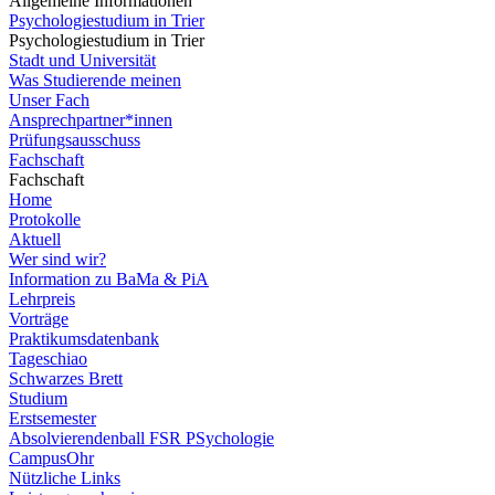
Allgemeine Informationen
Psychologiestudium in Trier
Psychologiestudium in Trier
Stadt und Universität
Was Studierende meinen
Unser Fach
Ansprechpartner*innen
Prüfungsausschuss
Fachschaft
Fachschaft
Home
Protokolle
Aktuell
Wer sind wir?
Information zu BaMa & PiA
Lehrpreis
Vorträge
Praktikumsdatenbank
Tageschiao
Schwarzes Brett
Studium
Erstsemester
Absolvierendenball FSR PSychologie
CampusOhr
Nützliche Links