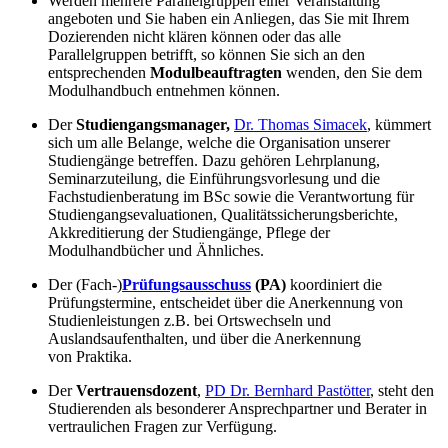
Werden mehrere Parallelgruppen einer Veranstaltung
angeboten und Sie haben ein Anliegen, das Sie mit Ihrem
Dozierenden nicht klären können oder das alle
Parallelgruppen betrifft, so können Sie sich an den
entsprechenden
Modulbeauftragten
wenden, den Sie dem
Modulhandbuch entnehmen können.
Der
Studiengangsmanager,
Dr. Thomas Simacek
, kümmert
sich um alle Belange, welche die Organisation unserer
Studiengänge betreffen. Dazu gehören Lehrplanung,
Seminarzuteilung, die Einführungsvorlesung und die
Fachstudienberatung im BSc sowie die Verantwortung für
Studiengangsevaluationen, Qualitätssicherungsberichte,
Akkreditierung der Studiengänge, Pflege der
Modulhandbücher und Ähnliches.
Der (Fach-)
Prüfungsausschuss
(PA)
koordiniert die
Prüfungstermine, entscheidet über die Anerkennung von
Studienleistungen z.B. bei Ortswechseln und
Auslandsaufenthalten, und über die Anerkennung
von Praktika.
Der
Vertrauensdozent
,
PD Dr. Bernhard Pastötter
, steht den
Studierenden als besonderer Ansprechpartner und Berater in
vertraulichen Fragen zur Verfügung.