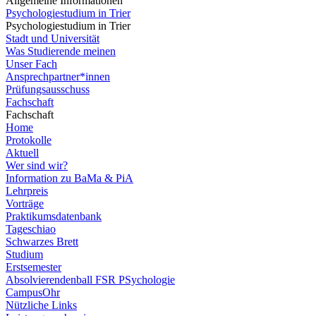
Allgemeine Informationen
Psychologiestudium in Trier
Psychologiestudium in Trier
Stadt und Universität
Was Studierende meinen
Unser Fach
Ansprechpartner*innen
Prüfungsausschuss
Fachschaft
Fachschaft
Home
Protokolle
Aktuell
Wer sind wir?
Information zu BaMa & PiA
Lehrpreis
Vorträge
Praktikumsdatenbank
Tageschiao
Schwarzes Brett
Studium
Erstsemester
Absolvierendenball FSR PSychologie
CampusOhr
Nützliche Links