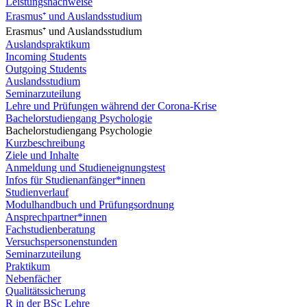
Leistungsnachweise
Erasmus⁺ und Auslandsstudium
Erasmus⁺ und Auslandsstudium
Auslandspraktikum
Incoming Students
Outgoing Students
Auslandsstudium
Seminarzuteilung
Lehre und Prüfungen während der Corona-Krise
Bachelorstudiengang Psychologie
Bachelorstudiengang Psychologie
Kurzbeschreibung
Ziele und Inhalte
Anmeldung und Studieneignungstest
Infos für Studienanfänger*innen
Studienverlauf
Modulhandbuch und Prüfungsordnung
Ansprechpartner*innen
Fachstudienberatung
Versuchspersonenstunden
Seminarzuteilung
Praktikum
Nebenfächer
Qualitätssicherung
R in der BSc Lehre