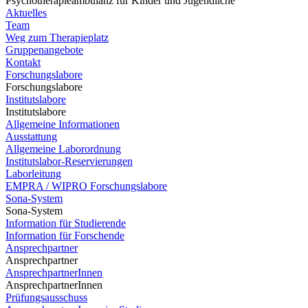
Psychotherapieambulanz für Kinder und Jugendliche
Aktuelles
Team
Weg zum Therapieplatz
Gruppenangebote
Kontakt
Forschungslabore
Forschungslabore
Institutslabore
Institutslabore
Allgemeine Informationen
Ausstattung
Allgemeine Laborordnung
Institutslabor-Reservierungen
Laborleitung
EMPRA / WIPRO Forschungslabore
Sona-System
Sona-System
Information für Studierende
Information für Forschende
Ansprechpartner
Ansprechpartner
AnsprechpartnerInnen
AnsprechpartnerInnen
Prüfungsausschuss