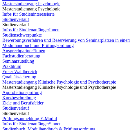
Masterstudiengang Psychologie
Masterstudiengang Psychologie
Infos für Studieninteressierte
Studienverlauf
Studienverlauf
Infos für StudienanfängerInnen
Studienschwerpunkte
Bewerbungsverfahren und Reservierung von Seminarplätzen in eine
Modulhandbuch und Prüfungsordnung
Ansprechpartner*innen
Fachstudienberatung
Seminarzuteilung
Praktikum
Freier Wahlbereich
Qualitätssicherung
Masterstudiengang Klinische Psychologie und Psychotherapie
Masterstudiengang Klinische Psychologie und Psychotherapie
Approbationsprüfung
Kurzbeschreibung
Ziele und Berufsfelder
Studienverlauf
Studienverlauf
Prüfungsanmeldung E-Modul
Infos für Studienanfänger*innen
Studienbuch, Modulhandbuch & Prüfungsordnung