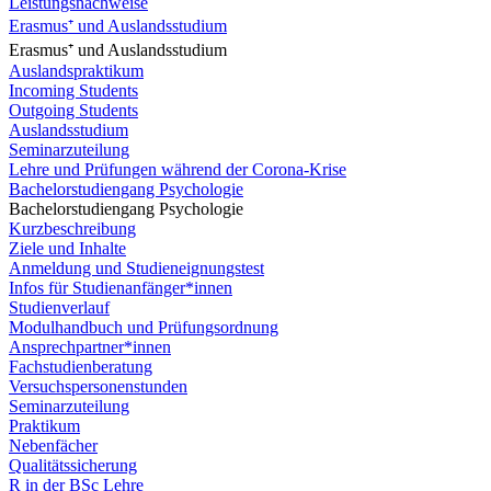
Leistungsnachweise
Erasmus⁺ und Auslandsstudium
Erasmus⁺ und Auslandsstudium
Auslandspraktikum
Incoming Students
Outgoing Students
Auslandsstudium
Seminarzuteilung
Lehre und Prüfungen während der Corona-Krise
Bachelorstudiengang Psychologie
Bachelorstudiengang Psychologie
Kurzbeschreibung
Ziele und Inhalte
Anmeldung und Studieneignungstest
Infos für Studienanfänger*innen
Studienverlauf
Modulhandbuch und Prüfungsordnung
Ansprechpartner*innen
Fachstudienberatung
Versuchspersonenstunden
Seminarzuteilung
Praktikum
Nebenfächer
Qualitätssicherung
R in der BSc Lehre