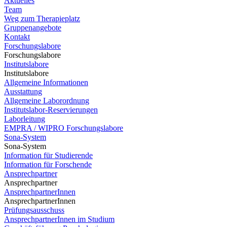
Aktuelles
Team
Weg zum Therapieplatz
Gruppenangebote
Kontakt
Forschungslabore
Forschungslabore
Institutslabore
Institutslabore
Allgemeine Informationen
Ausstattung
Allgemeine Laborordnung
Institutslabor-Reservierungen
Laborleitung
EMPRA / WIPRO Forschungslabore
Sona-System
Sona-System
Information für Studierende
Information für Forschende
Ansprechpartner
Ansprechpartner
AnsprechpartnerInnen
AnsprechpartnerInnen
Prüfungsausschuss
AnsprechpartnerInnen im Studium