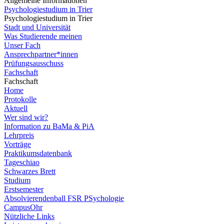
Allgemeine Informationen
Psychologiestudium in Trier
Psychologiestudium in Trier
Stadt und Universität
Was Studierende meinen
Unser Fach
Ansprechpartner*innen
Prüfungsausschuss
Fachschaft
Fachschaft
Home
Protokolle
Aktuell
Wer sind wir?
Information zu BaMa & PiA
Lehrpreis
Vorträge
Praktikumsdatenbank
Tageschiao
Schwarzes Brett
Studium
Erstsemester
Absolvierendenball FSR PSychologie
CampusOhr
Nützliche Links