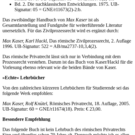
Bd. 2. Die nachklassischen Entwicklungen. 1975. UB-
Signatur: 05 = GNE/r11673(2)-2:b.
Das zweibändige Handbuch von
Max Kaser
ist als
Gesamtdarstellung und Fundgrube für weiterführende Literatur
unersetzlich. Für das Zivilprozessrecht wird es ergänzt durch:
Max Kaser, Karl Hackl
, Das römische Zivilprozessrecht, 2. Auflage
1996. UB-Signatur: 522 = AB/ma2737-10,3,4(2).
Das römische Privatrecht lässt sich nur in Verbindung mit dem
Prozessrecht verstehen. Darum ist das Buch von Kaser/Hackl für die
Vorlesung ebenso relevant wie die beiden Bände von Kaser.
»Echte« Lehrbücher
Von den zahlreichen kürzeren Lehrbüchern für Studierende sei das
folgende Werk empfohlen:
Max Kaser, Rolf Knütel
, Römisches Privatrecht, 18. Auflage, 2005.
UB-Signatur: 60 = GNE/r11674(18). Preis: € 23,00.
Besondere Empfehlung
Das folgende Buch ist kein Lehrbuch des römischen Privatrechts
Sinn und überdies schon 70 Jahre alt. Dennoch möchte ich es allen