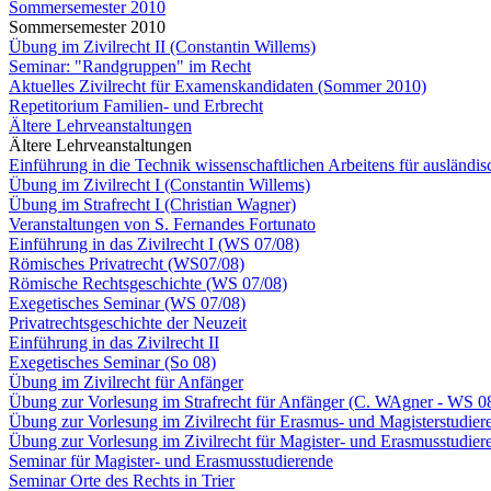
Sommersemester 2010
Sommersemester 2010
Übung im Zivilrecht II (Constantin Willems)
Seminar: "Randgruppen" im Recht
Aktuelles Zivilrecht für Examenskandidaten (Sommer 2010)
Repetitorium Familien- und Erbrecht
Ältere Lehrveanstaltungen
Ältere Lehrveanstaltungen
Einführung in die Technik wissenschaftlichen Arbeitens für ausländi
Übung im Zivilrecht I (Constantin Willems)
Übung im Strafrecht I (Christian Wagner)
Veranstaltungen von S. Fernandes Fortunato
Einführung in das Zivilrecht I (WS 07/08)
Römisches Privatrecht (WS07/08)
Römische Rechtsgeschichte (WS 07/08)
Exegetisches Seminar (WS 07/08)
Privatrechtsgeschichte der Neuzeit
Einführung in das Zivilrecht II
Exegetisches Seminar (So 08)
Übung im Zivilrecht für Anfänger
Übung zur Vorlesung im Strafrecht für Anfänger (C. WAgner - WS 0
Übung zur Vorlesung im Zivilrecht für Erasmus- und Magisterstudiere
Übung zur Vorlesung im Zivilrecht für Magister- und Erasmusstudiere
Seminar für Magister- und Erasmusstudierende
Seminar Orte des Rechts in Trier