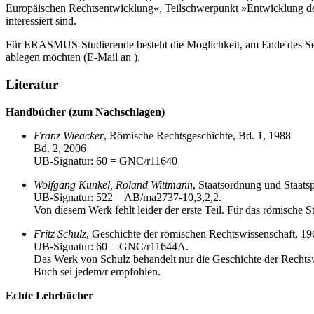
Europäischen Rechtsentwicklung«, Teilschwerpunkt »Entwicklung des P
interessiert sind.
Für ERASMUS-Studierende besteht die Möglichkeit, am Ende des Sem
ablegen möchten (E-Mail an ).
Literatur
Handbücher (zum Nachschlagen)
Franz Wieacker
, Römische Rechtsgeschichte, Bd. 1, 1988
Bd. 2, 2006
UB-Signatur: 60 = GNC/r11640
Wolfgang Kunkel, Roland Wittmann
, Staatsordnung und Staats
UB-Signatur: 522 = AB/ma2737-10,3,2,2.
Von diesem Werk fehlt leider der erste Teil. Für das römische St
Fritz Schulz
, Geschichte der römischen Rechtswissenschaft, 19
UB-Signatur: 60 = GNC/r11644A.
Das Werk von Schulz behandelt nur die Geschichte der Rechts
Buch sei jedem/r empfohlen.
Echte Lehrbücher