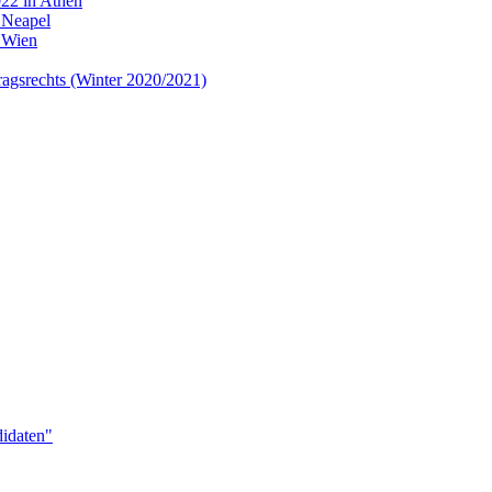
22 in Athen
 Neapel
 Wien
tragsrechts (Winter 2020/2021)
idaten"