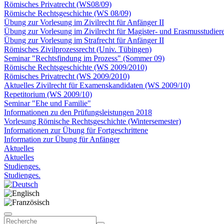
Römisches Privatrecht (WS08/09)
Römische Rechtsgeschichte (WS 08/09)
Übung zur Vorlesung im Zivilrecht für Anfänger II
Übung zur Vorlesung im Zivilrecht für Magister- und Erasmusstudier
Übung zur Vorlesung im Strafrecht für Anfänger II
Römisches Zivilprozessrecht (Univ. Tübingen)
Seminar "Rechtsfindung im Prozess" (Sommer 09)
Römische Rechtsgeschichte (WS 2009/2010)
Römisches Privatrecht (WS 2009/2010)
Aktuelles Zivilrecht für Examenskandidaten (WS 2009/10)
Repetitorium (WS 2009/10)
Seminar "Ehe und Familie"
Informationen zu den Prüfungsleistungen 2018
Vorlesung Römische Rechtsgeschichte (Wintersemester)
Informationen zur Übung für Fortgeschrittene
Information zur Übung für Anfänger
Aktuelles
Aktuelles
Studienges.
Studienges.