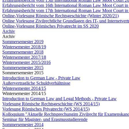
Erfahrungsbericht vom 15th International Roman Law Moot Court 20
Erfahrungsbericht vom 16th International Roman Law Moot Court in
Erfahrungsbericht vom 17th International Roman Law Moot Court in
Online-Vorlesung Römische Rechtsgeschichte (Winter 2020/21)
Online Vorlesung Zivilrechtliche Grundlagen des IT- und Internetver
Online-Vorlesung Römisches Privatrecht im SS 2020
Archiv
Archiv
Sommersemester 2019
Wintersemester 2018/19
Sommersemester 2018
Wintersemester 2017/18
Wintersemester 2015/2016
Sommersemester 2015
Sommersemester 2015
Introduction to German Law - Private Law
Außervertragliche Schuldverhältnisse
Wintersemester 2014/15
Wintersemester 2014/15
Introduction to German Law and Legal Methods - Private Law
Vorlesung Römische Rechtsgeschichte (WS 2014/15)
Vorlesung Römisches Privatrecht (WS 2014/15)
Kolloquium "Aktuelle Rechtsprechungim Zivilrecht für Examenskand
Seminar für Magister- und Erasmusstudierende
Sommersemester 2014