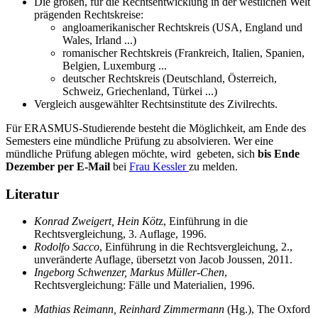
Die großen, für die Rechtsentwicklung in der westlichen Welt
prägenden Rechtskreise:
angloamerikanischer Rechtskreis (USA, England und
Wales, Irland ...)
romanischer Rechtskreis (Frankreich, Italien, Spanien,
Belgien, Luxemburg ...
deutscher Rechtskreis (Deutschland, Österreich,
Schweiz, Griechenland, Türkei ...)
Vergleich ausgewählter Rechtsinstitute des Zivilrechts.
Für ERASMUS-Studierende besteht die Möglichkeit, am Ende des
Semesters eine mündliche Prüfung zu absolvieren. Wer eine
mündliche Prüfung ablegen möchte, wird gebeten, sich
bis Ende
Dezember per E-Mail
bei
Frau Kessler
zu melden.
Literatur
Konrad Zweigert, Hein Köt
z, Einführung in die
Rechtsvergleichung, 3. Auflage, 1996.
Rodolfo Sacco
, Einführung in die Rechtsvergleichung, 2.,
unveränderte Auflage, übersetzt von Jacob Joussen, 2011.
Ingeborg Schwenzer, Markus Müller-Chen
,
Rechtsvergleichung: Fälle und Materialien, 1996.
Mathias Reimann, Reinhard Zimmermann
(Hg.), The Oxford