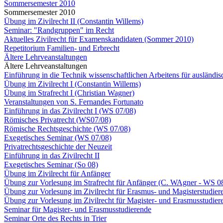
Sommersemester 2010
Sommersemester 2010
Übung im Zivilrecht II (Constantin Willems)
Seminar: "Randgruppen" im Recht
Aktuelles Zivilrecht für Examenskandidaten (Sommer 2010)
Repetitorium Familien- und Erbrecht
Ältere Lehrveanstaltungen
Ältere Lehrveanstaltungen
Einführung in die Technik wissenschaftlichen Arbeitens für ausländi
Übung im Zivilrecht I (Constantin Willems)
Übung im Strafrecht I (Christian Wagner)
Veranstaltungen von S. Fernandes Fortunato
Einführung in das Zivilrecht I (WS 07/08)
Römisches Privatrecht (WS07/08)
Römische Rechtsgeschichte (WS 07/08)
Exegetisches Seminar (WS 07/08)
Privatrechtsgeschichte der Neuzeit
Einführung in das Zivilrecht II
Exegetisches Seminar (So 08)
Übung im Zivilrecht für Anfänger
Übung zur Vorlesung im Strafrecht für Anfänger (C. WAgner - WS 0
Übung zur Vorlesung im Zivilrecht für Erasmus- und Magisterstudiere
Übung zur Vorlesung im Zivilrecht für Magister- und Erasmusstudiere
Seminar für Magister- und Erasmusstudierende
Seminar Orte des Rechts in Trier