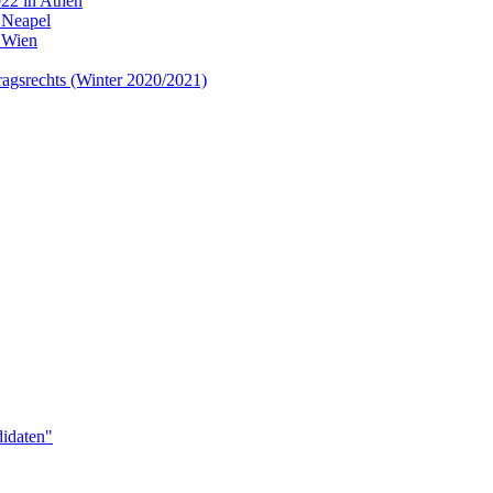
22 in Athen
 Neapel
 Wien
tragsrechts (Winter 2020/2021)
idaten"