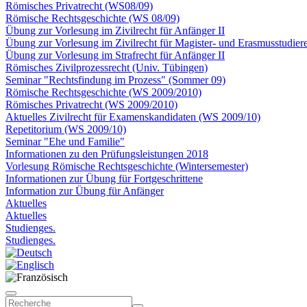
Römisches Privatrecht (WS08/09)
Römische Rechtsgeschichte (WS 08/09)
Übung zur Vorlesung im Zivilrecht für Anfänger II
Übung zur Vorlesung im Zivilrecht für Magister- und Erasmusstudier
Übung zur Vorlesung im Strafrecht für Anfänger II
Römisches Zivilprozessrecht (Univ. Tübingen)
Seminar "Rechtsfindung im Prozess" (Sommer 09)
Römische Rechtsgeschichte (WS 2009/2010)
Römisches Privatrecht (WS 2009/2010)
Aktuelles Zivilrecht für Examenskandidaten (WS 2009/10)
Repetitorium (WS 2009/10)
Seminar "Ehe und Familie"
Informationen zu den Prüfungsleistungen 2018
Vorlesung Römische Rechtsgeschichte (Wintersemester)
Informationen zur Übung für Fortgeschrittene
Information zur Übung für Anfänger
Aktuelles
Aktuelles
Studienges.
Studienges.