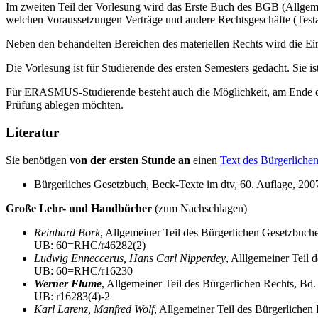
Im zweiten Teil der Vorlesung wird das Erste Buch des BGB (Allgemeine
welchen Voraussetzungen Verträge und andere Rechtsgeschäfte (Te
Neben den behandelten Bereichen des materiellen Rechts wird die Ein
Die Vorlesung ist für Studierende des ersten Semesters gedacht. Sie 
Für ERASMUS-Studierende besteht auch die Möglichkeit, am Ende de
Prüfung ablegen möchten.
Literatur
Sie benötigen
von der ersten Stunde an
einen
Text des Bürgerliche
Bürgerliches Gesetzbuch, Beck-Texte im dtv, 60. Auflage, 2007,
Große Lehr- und Handbücher
(zum Nachschlagen)
Reinhard Bork
, Allgemeiner Teil des Bürgerlichen Gesetzbuche
UB: 60=RHC/r46282(2)
Ludwig Enneccerus, Hans Carl Nipperdey
, Alllgemeiner Teil 
UB: 60=RHC/r16230
Werner Flume
, Allgemeiner Teil des Bürgerlichen Rechts, Bd. 
UB: r16283(4)-2
Karl Larenz, Manfred Wolf
, Allgemeiner Teil des Bürgerlichen 