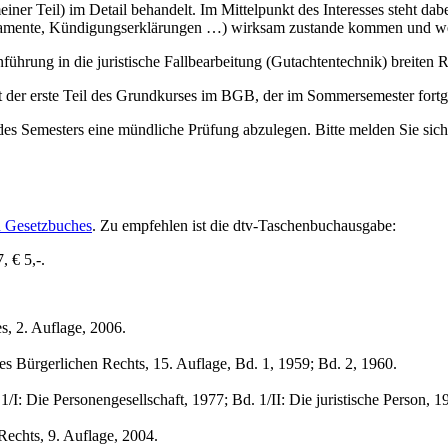
r Teil) im Detail behandelt. Im Mittelpunkt des Interesses steht dabei 
stamente, Kündigungserklärungen …) wirksam zustande kommen und we
führung in die juristische Fallbearbeitung (Gutachtentechnik) breite
ist der erste Teil des Grundkurses im BGB, der im Sommersemester fortg
s Semesters eine mündliche Prüfung abzulegen. Bitte melden Sie sic
n Gesetzbuches
. Zu empfehlen ist die dtv-Taschenbuchausgabe:
 € 5,-.
s, 2. Auflage, 2006.
des Bürgerlichen Rechts, 15. Auflage, Bd. 1, 1959; Bd. 2, 1960.
1/I: Die Personengesellschaft, 1977; Bd. 1/II: Die juristische Person, 
Rechts, 9. Auflage, 2004.