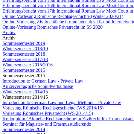
Erfahrungsbericht vom 15th International Roman Law Moot Court 20
Erfahrungsbericht vom 16th International Roman Law Moot Court in
Erfahrungsbericht vom 17th International Roman Law Moot Court in
Online-Vorlesung Römische Rechtsgeschichte (Winter 2020/21)
Online Vorlesung Zivilrechtliche Grundlagen des IT- und Internetver
Online-Vorlesung Römisches Privatrecht im SS 2020
Archiv
Archiv
Sommersemester 2019
Wintersemester 2018/19
Sommersemester 2018
Wintersemester 2017/18
Wintersemester 2015/2016
Sommersemester 2015
Sommersemester 2015
Introduction to German Law - Private Law
Außervertragliche Schuldverhältnisse
Wintersemester 2014/15
Wintersemester 2014/15
Introduction to German Law and Legal Methods - Private Law
Vorlesung Römische Rechtsgeschichte (WS 2014/15)
Vorlesung Römisches Privatrecht (WS 2014/15)
Kolloquium "Aktuelle Rechtsprechungim Zivilrecht für Examenskand
Seminar für Magister- und Erasmusstudierende
Sommersemester 2014