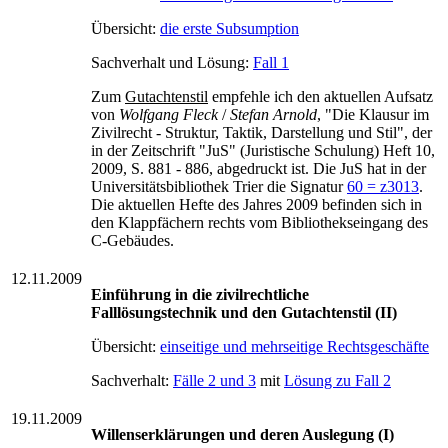
Übersicht:
die erste Subsumption
Sachverhalt und Lösung:
Fall 1
Zum
Gutachtenstil
empfehle ich den aktuellen Aufsatz
von
Wolfgang Fleck
/
Stefan Arnold
, "Die Klausur im
Zivilrecht - Struktur, Taktik, Darstellung und Stil", der
in der Zeitschrift "JuS" (Juristische Schulung) Heft 10,
2009, S. 881 - 886, abgedruckt ist. Die JuS hat in der
Universitätsbibliothek Trier die Signatur
60 = z3013
.
Die aktuellen Hefte des Jahres 2009 befinden sich in
den Klappfächern rechts vom Bibliothekseingang des
C-Gebäudes.
12.11.2009
Einführung in die zivilrechtliche
Falllösungstechnik und den Gutachtenstil (II)
Übersicht:
einseitige und mehrseitige Rechtsgeschäfte
Sachverhalt:
Fälle 2 und 3
mit
Lösung zu Fall 2
19.11.2009
Willenserklärungen und deren Auslegung (I)