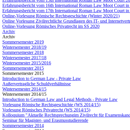
Erfahrungsbericht vom 15th International Roman Law Moot Court 20
Erfahrungsbericht vom 16th International Roman Law Moot Court in
Erfahrungsbericht vom 17th International Roman Law Moot Court in
Online-Vorlesung Römische Rechtsgeschichte (Winter 2020/21)
Online Vorlesung Zivilrechtliche Grundlagen des IT- und Internetver
Online-Vorlesung Römisches Privatrecht im SS 2020
Archiv
Archiv
Sommersemester 2019
Wintersemester 2018/19
Sommersemester 2018
Wintersemester 2017/18
Wintersemester 2015/2016
Sommersemester 2015
Sommersemester 2015
Introduction to German Law - Private Law
Außervertragliche Schuldverhältnisse
Wintersemester 2014/15
Wintersemester 2014/15
Introduction to German Law and Legal Methods - Private Law
Vorlesung Römische Rechtsgeschichte (WS 2014/15)
Vorlesung Römisches Privatrecht (WS 2014/15)
Kolloquium "Aktuelle Rechtsprechungim Zivilrecht für Examenskand
Seminar für Magister- und Erasmusstudierende
Sommersemester 2014