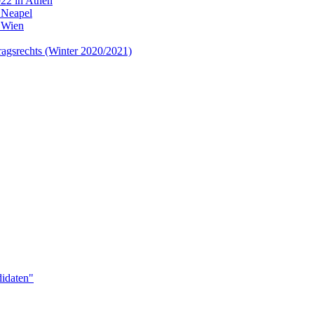
22 in Athen
 Neapel
 Wien
tragsrechts (Winter 2020/2021)
idaten"