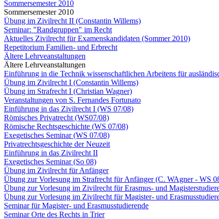
Sommersemester 2010
Sommersemester 2010
Übung im Zivilrecht II (Constantin Willems)
Seminar: "Randgruppen" im Recht
Aktuelles Zivilrecht für Examenskandidaten (Sommer 2010)
Repetitorium Familien- und Erbrecht
Ältere Lehrveanstaltungen
Ältere Lehrveanstaltungen
Einführung in die Technik wissenschaftlichen Arbeitens für ausländi
Übung im Zivilrecht I (Constantin Willems)
Übung im Strafrecht I (Christian Wagner)
Veranstaltungen von S. Fernandes Fortunato
Einführung in das Zivilrecht I (WS 07/08)
Römisches Privatrecht (WS07/08)
Römische Rechtsgeschichte (WS 07/08)
Exegetisches Seminar (WS 07/08)
Privatrechtsgeschichte der Neuzeit
Einführung in das Zivilrecht II
Exegetisches Seminar (So 08)
Übung im Zivilrecht für Anfänger
Übung zur Vorlesung im Strafrecht für Anfänger (C. WAgner - WS 0
Übung zur Vorlesung im Zivilrecht für Erasmus- und Magisterstudiere
Übung zur Vorlesung im Zivilrecht für Magister- und Erasmusstudiere
Seminar für Magister- und Erasmusstudierende
Seminar Orte des Rechts in Trier