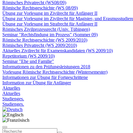
Römisches Privatrecht (WS08/09)
Römische Rechtsgeschichte (WS 08/09)
Übung zur Vorlesung im Zivilrecht für Anfänger II
Übung zur Vorlesung im Zivilrecht für Magister- und Erasmusstudier
Übung zur Vorlesung im Strafrecht für Anfänger II
Römisches Zivilprozessrecht (Univ. Tübingen)
Seminar "Rechtsfindung im Prozess" (Sommer 09)
Römische Rechtsgeschichte (WS 2009/2010)
Römisches Privatrecht (WS 2009/2010)
Aktuelles Zivilrecht für Examenskandidaten (WS 2009/10)
Repetitorium (WS 2009/10)
Seminar "Ehe und Familie"
Informationen zu den Prüfungsleistungen 2018
Vorlesung Römische Rechtsgeschichte (Wintersemester)
Informationen zur Übung für Fortgeschrittene
Information zur Übung für Anfänger
Aktuelles
Aktuelles
Studienges.
Studienges.