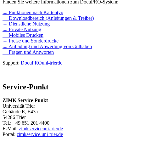
Finden Sie weitere Informationen zum DocuPRO-System:
→ Funktionen nach Kartentyp
→ Downloadbereich (Anleitungen & Treiber)
→ Dienstliche Nutzung
→ Private Nutzung
→ Mobiles Drucken
→ Preise und Sonderdrucke
→ Aufladung und Abwertung von Guthaben
→ Fragen und Antworten
Support:
DocuPRO
uni-trier
de
Service-Punkt
ZIMK Service-Punkt
Universität Trier
Gebäude E, E43a
54286 Trier
Tel.: +49 651 201 4400
E-Mail:
zimkservice
uni-trier
de
Portal:
zimkservice.uni-trier.de