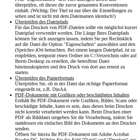
überprüfen, ob dieser die zuvor genannten Konventionen
einhält. (Wichtig: Der Titel ist nur über die Einstellungen zu
sehen und ist nicht mit dem Dateinamen identisch!)
Überprüfen des Dateipfads
Für das Drucken von PDF-Dateien sollte ein möglichst kurzer
Dateipfad verwendet werden. Die Länge Ihres Dateipfads
können Sie sich anzeigen lassen, indem Sie per Rechtsklick
auf die Datei die Option "Eigenschaften" auswählen und den
(Speicher-)Ort betrachten. Bei einem langen Dateipfad, ist zu
empfehlen, temporär einen Ordner im C:\Verzeichnis oder auf
Ihrem Desktop zu erstellen, die betroffene Datei
hineinzukopieren und den Druck von dort aus erneut zu
starten.
Überprüfen des Papierformats
Überprüfen Sie, ob in der Datei das richtige Papierformat
eingestellt ist, z.B. DinA4.
PDF-Dokumente mit Grafiken oder beschädigten Inhalten
Enthält Ihr PDF-Dokument viele Grafiken, Bilder, Scans oder
beschädigte Inhalte, kann es sein, dass dieses beim Drucken
nicht korrekt verarbeitet werden kann. Beim Drucken einer
PDF als Bilddatei umgehen Sie die Verarbeitung, indem Sie
stattdessen ein einfaches Bild des Dokuments an den Drucker
senden.
Öffnen Sie hierzu Ihr PDF-Dokument mit Adobe Acrobat
Reader DC. Wählen Sie das Feld "Datei" und "Drucken" aus