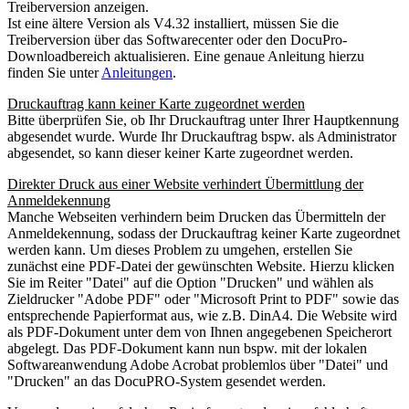
Treiberversion anzeigen.
Ist eine ältere Version als V4.32 installiert, müssen Sie die
Treiberversion über das Softwarecenter oder den DocuPro-
Downloadbereich aktualisieren. Eine genaue Anleitung hierzu
finden Sie unter
Anleitungen
.
Druckauftrag kann keiner Karte zugeordnet werden
Bitte überprüfen Sie, ob Ihr Druckauftrag unter Ihrer Hauptkennung
abgesendet wurde. Wurde Ihr Druckauftrag bspw. als Administrator
abgesendet, so kann dieser keiner Karte zugeordnet werden.
Direkter Druck aus einer Website verhindert Übermittlung der
Anmeldekennung
Manche Webseiten verhindern beim Drucken das Übermitteln der
Anmeldekennung, sodass der Druckauftrag keiner Karte zugeordnet
werden kann. Um dieses Problem zu umgehen, erstellen Sie
zunächst eine PDF-Datei der gewünschten Website. Hierzu klicken
Sie im Reiter "Datei" auf die Option "Drucken" und wählen als
Zieldrucker "Adobe PDF" oder "Microsoft Print to PDF" sowie das
entsprechende Papierformat aus, wie z.B. DinA4. Die Website wird
als PDF-Dokument unter dem von Ihnen angegebenen Speicherort
abgelegt. Das PDF-Dokument kann nun bspw. mit der lokalen
Softwareanwendung Adobe Acrobat problemlos über "Datei" und
"Drucken" an das DocuPRO-System gesendet werden.