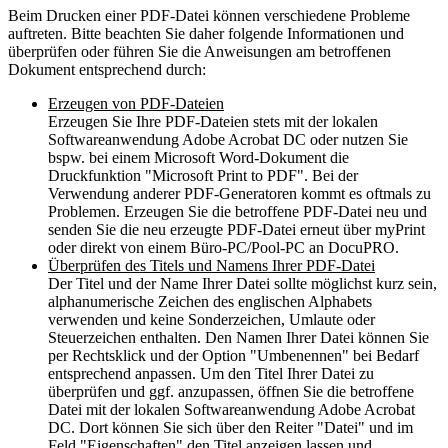
Beim Drucken einer PDF-Datei können verschiedene Probleme
auftreten. Bitte beachten Sie daher folgende Informationen und
überprüfen oder führen Sie die Anweisungen am betroffenen
Dokument entsprechend durch:
Erzeugen von PDF-Dateien
Erzeugen Sie Ihre PDF-Dateien stets mit der lokalen
Softwareanwendung Adobe Acrobat DC oder nutzen Sie
bspw. bei einem Microsoft Word-Dokument die
Druckfunktion "Microsoft Print to PDF". Bei der
Verwendung anderer PDF-Generatoren kommt es oftmals zu
Problemen. Erzeugen Sie die betroffene PDF-Datei neu und
senden Sie die neu erzeugte PDF-Datei erneut über myPrint
oder direkt von einem Büro-PC/Pool-PC an DocuPRO.
Überprüfen des Titels und Namens Ihrer PDF-Datei
Der Titel und der Name Ihrer Datei sollte möglichst kurz sein,
alphanumerische Zeichen des englischen Alphabets
verwenden und keine Sonderzeichen, Umlaute oder
Steuerzeichen enthalten. Den Namen Ihrer Datei können Sie
per Rechtsklick und der Option "Umbenennen" bei Bedarf
entsprechend anpassen. Um den Titel Ihrer Datei zu
überprüfen und ggf. anzupassen, öffnen Sie die betroffene
Datei mit der lokalen Softwareanwendung Adobe Acrobat
DC. Dort können Sie sich über den Reiter "Datei" und im
Feld "Eigenschaften" den Titel anzeigen lassen und