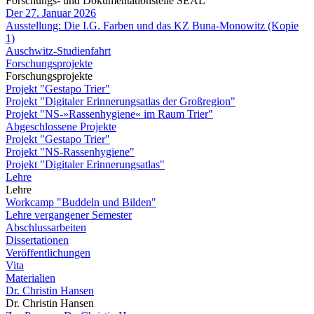
Forschungs- und Dokumentationstelle SEAL
Der 27. Januar 2026
Ausstellung: Die I.G. Farben und das KZ Buna-Monowitz (Kopie
1)
Auschwitz-Studienfahrt
Forschungsprojekte
Forschungsprojekte
Projekt "Gestapo Trier"
Projekt "Digitaler Erinnerungsatlas der Großregion"
Projekt "NS-»Rassenhygiene« im Raum Trier"
Abgeschlossene Projekte
Projekt "Gestapo Trier"
Projekt "NS-Rassenhygiene"
Projekt "Digitaler Erinnerungsatlas"
Lehre
Lehre
Workcamp "Buddeln und Bilden"
Lehre vergangener Semester
Abschlussarbeiten
Dissertationen
Veröffentlichungen
Vita
Materialien
Dr. Christin Hansen
Dr. Christin Hansen