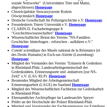
soziale Netzwerke" (Universitäten Trier und Mainz,
abgeschlossen)
Homepage
Chrześcijańskie Stowarzyszenie Rodzin
Oświęcimskich
Homepage
Deutsche Gesellschaft für Polizeigeschichte e.V.
Homepage
Freundeskreis Trierer Universität e.V.
Homepage
CLARIN-D, Facharbeitsgruppe 8
"Geschichtswissenschaften"
Homepage
Wissenschaftlicher Beirat des Vereins "NS-Familien-
Geschichte: hinterfragen - erforschen - aufklären e.V."
Homepage
Comité scientifique
des Musée national de la Résistance [et
des Droits Humains] in Esch-sur-Alzette (Luxemburg)
Homepage
Mitglied des Vorstandes des Vereins "Erinnern & Gedenken
in Rheinland-Pfalz. Landesarbeitsgemeinschaft der
Gedenkstätten, Erinnerungsorte und -initiativen [zur NS-
Zeit]" e.V. (LAG RLP)
Homepage
Beratendes Mitglied der Arbeitsgemeinschaft
Erinnerungsarbeit (LAGE) im Saarland
Homepage
Mitglied des Wissenschaftlichen Fachbeirat zur Gedenkarbeit
in Rheinland-Pfalz
Ehrenamtlicher Archivpfleger im Landesarchiv Speyer
Prüfer an der Hochschule der Polizei Rheinland-Pfalz
Mitglied und Vorsitzender der Fachkommission zur Erstellung