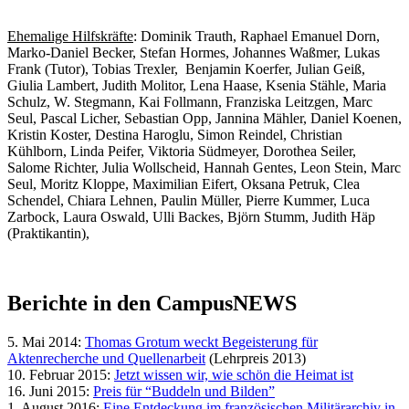
Ehemalige Hilfskräfte
: Dominik Trauth, Raphael Emanuel Dorn,
Marko-Daniel Becker, Stefan Hormes, Johannes Waßmer, Lukas
Frank (Tutor), Tobias Trexler, Benjamin Koerfer, Julian Geiß,
Giulia Lambert, Judith Molitor, Lena Haase, Ksenia Stähle, Maria
Schulz, W. Stegmann, Kai Follmann, Franziska Leitzgen, Marc
Seul, Pascal Licher, Sebastian Opp, Jannina Mähler, Daniel Koenen,
Kristin Koster, Destina Haroglu, Simon Reindel, Christian
Kühlborn, Linda Peifer, Viktoria Südmeyer, Dorothea Seiler,
Salome Richter, Julia Wollscheid, Hannah Gentes, Leon Stein, Marc
Seul, Moritz Kloppe, Maximilian Eifert, Oksana Petruk, Clea
Schendel, Chiara Lehnen, Paulin Müller, Pierre Kummer, Luca
Zarbock, Laura Oswald, Ulli Backes, Björn Stumm, Judith Häp
(Praktikantin),
Berichte in den CampusNEWS
5. Mai 2014:
Thomas Grotum weckt Begeisterung für
Aktenrecherche und Quellenarbeit
(Lehrpreis 2013)
10. Februar 2015:
Jetzt wissen wir, wie schön die Heimat ist
16. Juni 2015:
Preis für “Buddeln und Bilden”
1. August 2016:
Eine Entdeckung im französischen Militärarchiv in