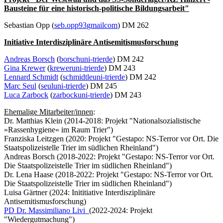
Bausteine für eine historisch-politische Bildungsarbeit"
Sebastian Opp (
seb.opp93
gmail
com
) DM 262
Initiative Interdisziplinäre Antisemitismusforschung
Andreas Borsch
(
borsch
uni-trier
de
) DM 242
Gina Krewer
(
krewer
uni-trier
de
) DM 243
Lennard Schmidt
(
schmidtle
uni-trier
de
) DM 242
Marc Seul
(
seul
uni-trier
de
) DM 245
Luca Zarbock
(
zarbock
uni-trier
de
) DM 243
Ehemalige Mitarbeiter/innen
:
Dr. Matthias Klein (2014-2018: Projekt "Nationalsozialistische
»Rassenhygiene« im Raum Trier")
Franziska Leitzgen (2020: Projekt "Gestapo: NS-Terror vor Ort. Die
Staatspolizeistelle Trier im südlichen Rheinland")
Andreas Borsch (2018-2022: Projekt "Gestapo: NS-Terror vor Ort.
Die Staatspolizeistelle Trier im südlichen Rheinland")
Dr. Lena Haase (2018-2022: Projekt "Gestapo: NS-Terror vor Ort.
Die Staatspolizeistelle Trier im südlichen Rheinland")
Luisa Gärtner (2024: Inititiative Interdisziplinäre
Antisemitismusforschung)
PD Dr. Massimiliano Livi
(2022-2024: Projekt
"Wiedergutmachung")