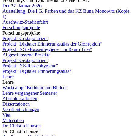
Forschungs- und Dokumentationstelle SEAL
Der 27. Januar 2026
Ausstellung: Die I.G. Farben und das KZ Buna-Monowitz (Kopie
1)
Auschwitz-Studienfahrt
Forschungsprojekte
Forschungsprojekte
Projekt "Gestapo Trier"
Projekt "Digitaler Erinnerungsatlas der Großregion"
Projekt "NS-»Rassenhygiene« im Raum Trier"
Abgeschlossene Projekte
Projekt "Gestapo Trier"
Projekt "NS-Rassenhygiene"
Projekt "Digitaler Erinnerungsatlas"
Lehre
Lehre
Workcamp "Buddeln und Bilden"
Lehre vergangener Semester
Abschlussarbeiten
Dissertationen
Veröffentlichungen
Vita
Materialien
Dr. Christin Hansen
Dr. Christin Hansen