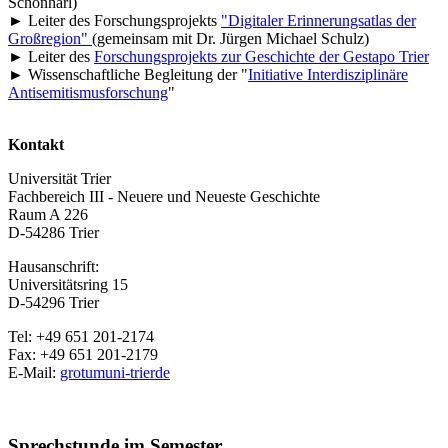
Schönhärl)
► Leiter des Forschungsprojekts
"Digitaler Erinnerungsatlas der
Großregion"
(gemeinsam mit Dr. Jürgen Michael Schulz)
► Leiter des
Forschungsprojekts zur Geschichte der Gestapo Trier
► Wissenschaftliche Begleitung der "
Initiative Interdisziplinäre
Antisemitismusforschung
"
Kontakt
Universität Trier
Fachbereich III - Neuere und Neueste Geschichte
Raum A 226
D-54286 Trier
Hausanschrift:
Universitätsring 15
D-54296 Trier
Tel: +49 651 201-2174
Fax: +49 651 201-2179
E-Mail:
grotum
uni-trier
de
Sprechstunde im Semester