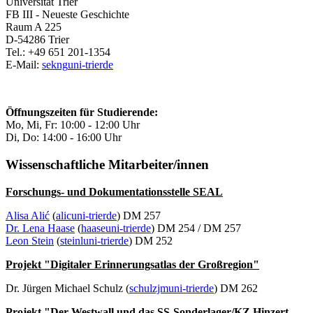
Universität Trier
FB III - Neueste Geschichte
Raum A 225
D-54286 Trier
Tel.: +49 651 201-1354
E-Mail:
sekng
uni-trier
de
Öffnungszeiten für Studierende:
Mo, Mi, Fr: 10:00 - 12:00 Uhr
Di, Do: 14:00 - 16:00 Uhr
Wissenschaftliche Mitarbeiter/innen
Forschungs- und Dokumentationsstelle SEAL
Alisa Alić
(
alic
uni-trier
de
) DM 257
Dr. Lena Haase
(
haase
uni-trier
de
) DM 254 / DM 257
Leon Stein
(
steinl
uni-trier
de
) DM 252
Projekt "Digitaler Erinnerungsatlas der Großregion"
Dr. Jürgen Michael Schulz (
schulzjm
uni-trier
de
) DM 262
Projekt "Der Westwall und das SS-Sonderlager/KZ Hinzert -