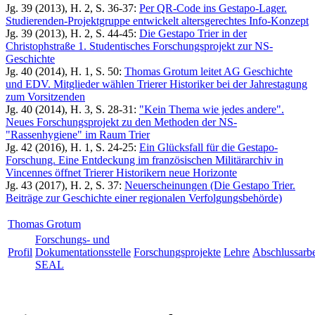
Jg. 39 (2013), H. 2, S. 36-37:
Per QR-Code ins Gestapo-Lager.
Studierenden-Projektgruppe entwickelt altersgerechtes Info-Konzept
Jg. 39 (2013), H. 2, S. 44-45:
Die Gestapo Trier in der
Christophstraße 1. Studentisches Forschungsprojekt zur NS-
Geschichte
Jg. 40 (2014), H. 1, S. 50:
Thomas Grotum leitet AG Geschichte
und EDV. Mitglieder wählen Trierer Historiker bei der Jahrestagung
zum Vorsitzenden
Jg. 40 (2014), H. 3, S. 28-31:
"Kein Thema wie jedes andere".
Neues Forschungsprojekt zu den Methoden der NS-
"Rassenhygiene" im Raum Trier
Jg. 42 (2016), H. 1, S. 24-25:
Ein Glücksfall für die Gestapo-
Forschung. Eine Entdeckung im französischen Militärarchiv in
Vincennes öffnet Trierer Historikern neue Horizonte
Jg. 43 (2017), H. 2, S. 37:
Neuerscheinungen (Die Gestapo Trier.
Beiträge zur Geschichte einer regionalen Verfolgungsbehörde)
Thomas Grotum
Forschungs- und
Profil
Dokumentationsstelle
Forschungsprojekte
Lehre
Abschlussarbe
SEAL