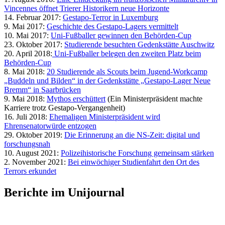
Vincennes öffnet Trierer Historikern neue Horizonte
14. Februar 2017:
Gestapo-Terror in Luxemburg
9. Mai 2017:
Geschichte des Gestapo-Lagers vermittelt
10. Mai 2017:
Uni-Fußballer gewinnen den Behörden-Cup
23. Oktober 2017:
Studierende besuchten Gedenkstätte Auschwitz
20. April 2018:
Uni-Fußballer belegen den zweiten Platz beim
Behörden-Cup
8. Mai 2018:
20 Studierende als Scouts beim Jugend-Workcamp
„Buddeln und Bilden“ in der Gedenkstätte „Gestapo-Lager Neue
Bremm“ in Saarbrücken
9. Mai 2018:
Mythos erschüttert
(Ein Ministerpräsident machte
Karriere trotz Gestapo-Vergangenheit)
16. Juli 2018:
Ehemaligen Ministerpräsident wird
Ehrensenatorwürde entzogen
29. Oktober 2019:
Die Erinnerung an die NS-Zeit: digital und
forschungsnah
10. August 2021:
Polizeihistorische Forschung gemeinsam stärken
2. November 2021:
Bei einwöchiger Studienfahrt den Ort des
Terrors erkundet
Berichte im Unijournal