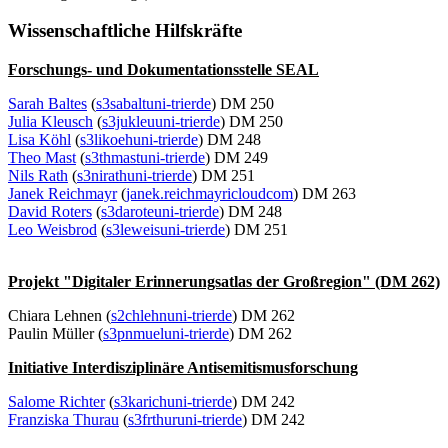
Wissenschaftliche Hilfskräfte
Forschungs- und Dokumentationsstelle SEAL
Sarah Baltes
(
s3sabalt
uni-trier
de
) DM 250
Julia Kleusch
(
s3jukleu
uni-trier
de
) DM 250
Lisa Köhl
(
s3likoeh
uni-trier
de
) DM 248
Theo Mast
(
s3thmast
uni-trier
de
) DM 249
Nils Rath
(
s3nirath
uni-trier
de
) DM 251
Janek Reichmayr
(
janek.reichmayr
icloud
com
) DM 263
David Roters
(
s3darote
uni-trier
de
) DM 248
Leo Weisbrod
(
s3leweis
uni-trier
de
) DM 251
Projekt "Digitaler Erinnerungsatlas der Großregion" (DM 262)
Chiara Lehnen (
s2chlehn
uni-trier
de
) DM 262
Paulin Müller (
s3pnmuel
uni-trier
de
) DM 262
Initiative Interdisziplinäre Antisemitismusforschung
Salome Richter
(
s3karich
uni-trier
de
) DM 242
Franziska Thurau
(
s3frthur
uni-trier
de
) DM 242