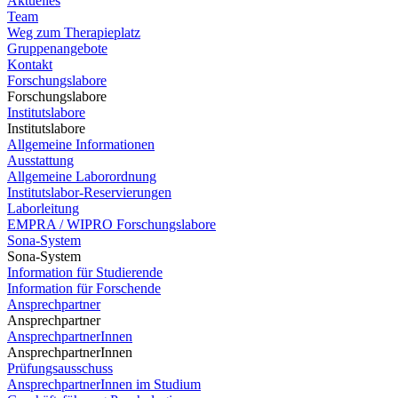
Aktuelles
Team
Weg zum Therapieplatz
Gruppenangebote
Kontakt
Forschungslabore
Forschungslabore
Institutslabore
Institutslabore
Allgemeine Informationen
Ausstattung
Allgemeine Laborordnung
Institutslabor-Reservierungen
Laborleitung
EMPRA / WIPRO Forschungslabore
Sona-System
Sona-System
Information für Studierende
Information für Forschende
Ansprechpartner
Ansprechpartner
AnsprechpartnerInnen
AnsprechpartnerInnen
Prüfungsausschuss
AnsprechpartnerInnen im Studium