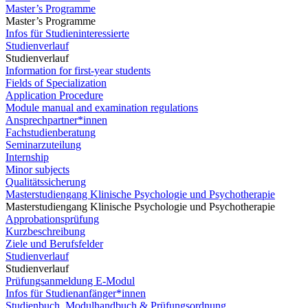
Master’s Programme
Master’s Programme
Infos für Studieninteressierte
Studienverlauf
Studienverlauf
Information for first-year students
Fields of Specialization
Application Procedure
Module manual and examination regulations
Ansprechpartner*innen
Fachstudienberatung
Seminarzuteilung
Internship
Minor subjects
Qualitätssicherung
Masterstudiengang Klinische Psychologie und Psychotherapie
Masterstudiengang Klinische Psychologie und Psychotherapie
Approbationsprüfung
Kurzbeschreibung
Ziele und Berufsfelder
Studienverlauf
Studienverlauf
Prüfungsanmeldung E-Modul
Infos für Studienanfänger*innen
Studienbuch, Modulhandbuch & Prüfungsordnung