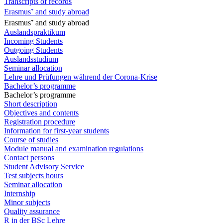
Transcripts of records
Erasmus⁺ and study abroad
Erasmus⁺ and study abroad
Auslandspraktikum
Incoming Students
Outgoing Students
Auslandsstudium
Seminar allocation
Lehre und Prüfungen während der Corona-Krise
Bachelor’s programme
Bachelor’s programme
Short description
Objectives and contents
Registration procedure
Information for first-year students
Course of studies
Module manual and examination regulations
Contact persons
Student Advisory Service
Test subjects hours
Seminar allocation
Internship
Minor subjects
Quality assurance
R in der BSc Lehre