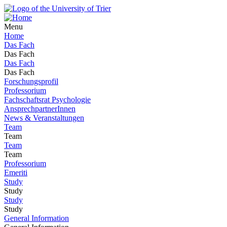
Menu
Home
Das Fach
Das Fach
Das Fach
Das Fach
Forschungsprofil
Professorium
Fachschaftsrat Psychologie
AnsprechpartnerInnen
News & Veranstaltungen
Team
Team
Team
Team
Professorium
Emeriti
Study
Study
Study
Study
General Information