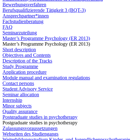
Bewerbungsverfahren
Berufsqualifizierende Tätigkeit 3 (BQT-3)
Ansprechpartner*innen
Fachstudienberatung
FAQ
Seminarzuteilung
Master’s Programme Psychology (ER 2013)
Master’s Programme Psychology (ER 2013)
Short description
Objectives and Contents
Description of the Tracks
Study Programme
Application procedure
Module manual and examination regulations
Contact persons
Student Advisory Service
Seminar allocation
Internship
Minor subjects
Quality assurance
Postgraduate studies in psychotherapy
Postgraduate studies in psychotherapy
Zulassungsvoraussetzungen
Webseiten des Studiengangs
Weiterbildungsstudium Kinder- und Jugendlichenpsychotherapie