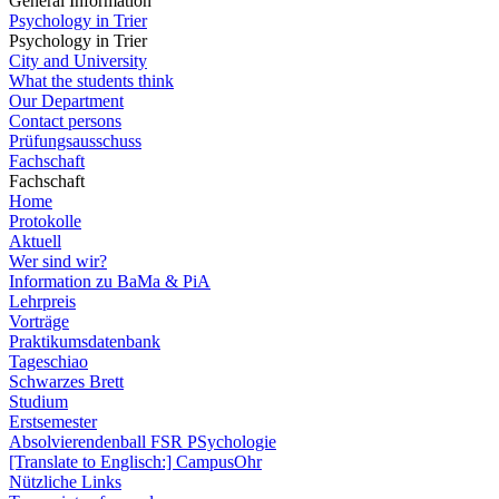
General Information
Psychology in Trier
Psychology in Trier
City and University
What the students think
Our Department
Contact persons
Prüfungsausschuss
Fachschaft
Fachschaft
Home
Protokolle
Aktuell
Wer sind wir?
Information zu BaMa & PiA
Lehrpreis
Vorträge
Praktikumsdatenbank
Tageschiao
Schwarzes Brett
Studium
Erstsemester
Absolvierendenball FSR PSychologie
[Translate to Englisch:] CampusOhr
Nützliche Links