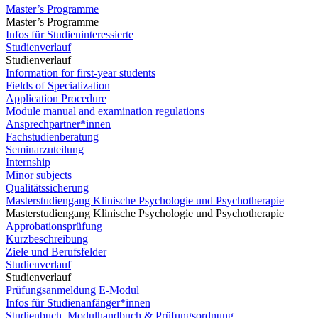
Master’s Programme
Master’s Programme
Infos für Studieninteressierte
Studienverlauf
Studienverlauf
Information for first-year students
Fields of Specialization
Application Procedure
Module manual and examination regulations
Ansprechpartner*innen
Fachstudienberatung
Seminarzuteilung
Internship
Minor subjects
Qualitätssicherung
Masterstudiengang Klinische Psychologie und Psychotherapie
Masterstudiengang Klinische Psychologie und Psychotherapie
Approbationsprüfung
Kurzbeschreibung
Ziele und Berufsfelder
Studienverlauf
Studienverlauf
Prüfungsanmeldung E-Modul
Infos für Studienanfänger*innen
Studienbuch, Modulhandbuch & Prüfungsordnung