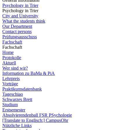
General Information
Psychology in Trier
Psychology in Trier
City and University
What the students think
Our Department
Contact persons
Prüfungsausschuss
Fachschaft
Fachschaft
Home
Protokolle
Aktuell
Wer sind wir?
Information zu BaMa & PiA
Lehrpreis
Vorträge
Praktikumsdatenbank
Tageschiao
Schwarzes Brett
Studium
Erstsemester
Absolvierendenball FSR PSychologie
[Translate to Englisch:] CampusOhr
Nützliche Links